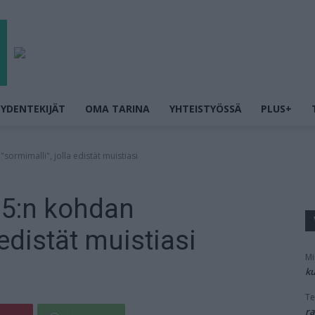
YDENTEKIJÄT
OMA TARINA
YHTEISTYÖSSÄ
PLUS+
"sormimalli", jolla edistät muistiasi
: 5:n kohdan
 edistät muistiasi
Mi
ku
Te
ra