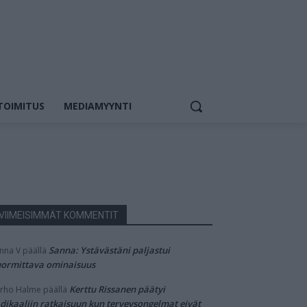
TOIMITUS
MEDIAMYYNTI
VIIMEISIMMÄT KOMMENTIT
Sanna: Ystävästäni paljastui
nna V
päällä
ormittava ominaisuus
Kerttu Rissanen päätyi
rho Halme
päällä
dikaaliin ratkaisuun kun terveysongelmat eivät