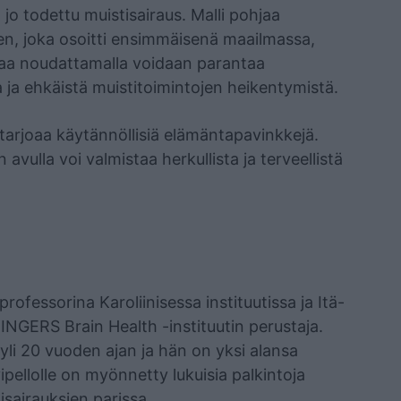
on jo todettu muistisairaus. Malli pohjaa
n, joka osoitti ensimmäisenä maailmassa,
aa noudattamalla voidaan parantaa
a ja ehkäistä muistitoimintojen heikentymistä.
a tarjoaa käytännöllisiä elämäntapavinkkejä.
 avulla voi valmistaa herkullista ja terveellistä
 professorina Karoliinisessa instituutissa ja Itä-
NGERS Brain Health -instituutin perustaja.
yli 20 vuoden ajan ja hän on yksi alansa
ipellolle on myönnetty lukuisia palkintoja
sairauksien parissa.