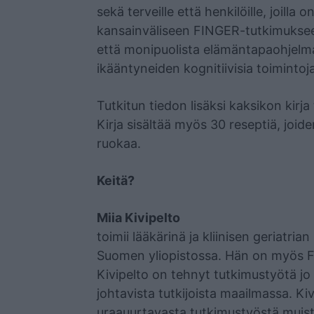
sekä terveille että henkilöille, joilla 
kansainväliseen FINGER-tutkimuksee
että monipuolista elämäntapaohjelm
ikääntyneiden kognitiivisia toimintoj
Tutkitun tiedon lisäksi kaksikon kirj
Kirja sisältää myös 30 reseptiä, joiden
ruokaa.
Keitä?
Miia Kivipelto
toimii lääkärinä ja kliinisen geriatrian
Suomen yliopistossa. Hän on myös FI
Kivipelto on tehnyt tutkimustyötä jo 
johtavista tutkijoista maailmassa. Kiv
uraauurtavasta tutkimustyöstä muisti