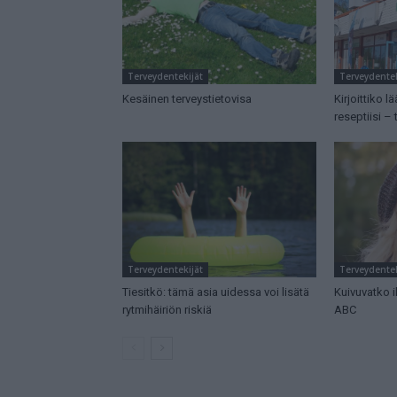
Terveydentekijät
Terveydentek
Kesäinen terveystietovisa
Kirjoittiko l
reseptiisi – 
Terveydentekijät
Terveydentek
Tiesitkö: tämä asia uidessa voi lisätä
Kuivuvatko i
rytmihäiriön riskiä
ABC