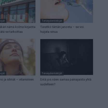
ijät
Terveydentekijät
ääkäri nämä kolme kirjainta
Tiesitkö tämän janosta – se voi
tätä se tarkoittaa
huijata sinua
ijät
Terveydentekijät
ho ja silmät – vitamiinien
Entä jos näen samaa painajaista yhtä
uudelleen?