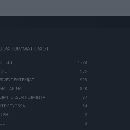
UOSITUIMMAT OSIOT
UTISET
1788
LMIÖT
985
ERVEYDENTEKIJÄT
908
MA TARINA
828
OIMITUKSEN POIMINTA
97
HTEISTYÖSSÄ
64
LUS+
2
UU
0