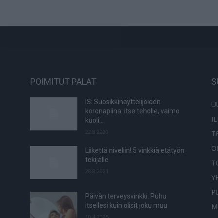
POIMITUT PALAT
S
IS: Suosikkinäyttelijöiden
U
koronapiina: itse teholle, vaimo
I
kuoli…
22.8.2020
T
O
Liikettä niveliin! 5 vinkkiä etätyön
tekijälle
T
28.8.2021
Y
P
Päivän terveysvinkki: Puhu
itsellesi kuin olisit joku muu
M
10.4.2025