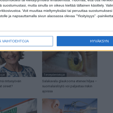
en –
Geriatrit: Ikäihmisten hoidossa eräs alue on
tä suostumustasi, mutta sinulla on oikeus kieltää tällainen käsittely. Val
Suomessa täysin lapsen kengissä
erkkosivustoa. Voit muuttaa mieltymyksiäsi tai peruuttaa suostumuksesi
stolle ja napsauttamalla sivun alaosassa olevaa "Yksityisyys" -painiketta
Ä VAIHTOEHTOJA
HYVÄKSYN
ijät
Terveydentekijät
mä rintasyövän
Salakavala glaukooma etenee hiljaa –
t oireet?
suomalaislöytö voi paljastaa riskin
ajoissa