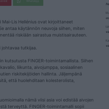
terest
WhatsApp
he
Ma
uu
i Mai-Lis Hellénius ovat kirjoittaneet
tät
 Se antaa käytännön neuvoja siihen, miten
v
nentää riskiään sairastua muistisairauteen.
Ka
v
 johtavaa tutkijaa.
in kutsutusta FINGER-toimintamallista. Siihen
okavalio, liikunta, aivojumppa, sosiaalinen
utien riskitekijöiden hallinta. Jäljempänä
 sitä, että huolehditaan kolesterolista,
huomioimalla nämä viisi asia voi edistää aivojen
eistä terveyttä. FINGER-toimintamalli sopii