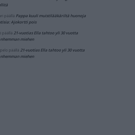
llitä
Pappa kuuli muistilääkäriltä huonoja
ri
päällä
tisia: Ajokortti pois
21-vuotias Ella tahtoo yli 30 vuotta
i
päällä
anhemman miehen
21-vuotias Ella tahtoo yli 30 vuotta
pelo
päällä
anhemman miehen