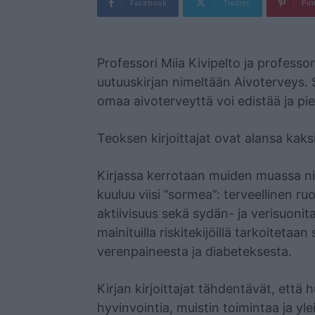
Facebook
Twitter
Pin
Mainos
Professori Miia Kivipelto ja professor
uutuuskirjan nimeltään Aivoterveys.
omaa aivoterveyttä voi edistää ja pie
Teoksen kirjoittajat ovat alansa kaksi
Kirjassa kerrotaan muiden muassa ni
kuuluu viisi ”sormea”: terveellinen ru
aktiivisuus sekä sydän- ja verisuonita
mainituilla riskitekijöillä tarkoitetaan
verenpaineesta ja diabeteksesta.
Kirjan kirjoittajat tähdentävät, että 
hyvinvointia, muistin toimintaa ja yl