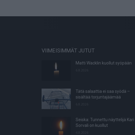
VIIMEISIMMÄT JUTUT
Matti Wacklin kuollut syöpään
6.8.2026
Tätä salaattia ei saa syödä –
sisältää torjuntajäämää
6.8.2026
Seiska: Tunnettu näyttelijä Kari
Sorvali on kuollut
4.8.2026