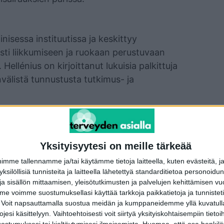
inisessa instituutissa ja keskittyy
esti liikkumiseen ja ruokaan perustuvaan
Hellénius on kirjoittanut lukuisia palkittuja
invälistä tunnustusta tutkimus- ja
Yksityisyytesi on meille tärkeää
me tallennamme ja/tai käytämme tietoja laitteella, kuten evästeitä, j
 yksilöllisiä tunnisteita ja laitteella lähetettyä standarditietoa personoi
terest
WhatsApp
a sisällön mittaamisen, yleisötutkimusten ja palvelujen kehittämisen vu
 voimme suostumuksellasi käyttää tarkkoja paikkatietoja ja tunnistetie
 Voit napsauttamalla suostua meidän ja kumppaneidemme yllä kuvatulla
esi käsittelyyn. Vaihtoehtoisesti voit siirtyä yksityiskohtaisempiin tietoi
Seuraava artikkeli
ostumuksesi tai kieltäytymisesi ilmaisemista.
Huomaa, että osa henkilöti