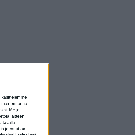
a käsittelemme
dun mainonnan ja
oksi.
Me ja
toja laitteen
 tavalla
hin ja muuttaa
etojesi käsittelystä