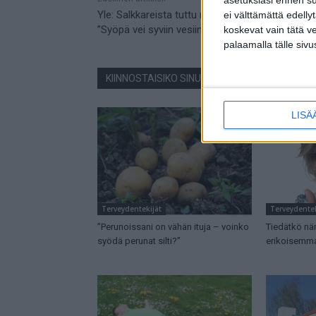
Yle: Salkkareista tuttu näyttelijä Tarja Omenain
ei välttämättä edelly
”Syöpä vei syviin vesiin”
koskevat vain tätä v
palaamalla tälle sivu
KIINNOSTAISIKO SINUA NÄMÄ JUTUT?
LISÄ
Terveydentekijät
Terveydentek
”Perunoissani on vähän ituja – voinko
Tiedätkö nä
syödä perunat silti?”
erikoisemma