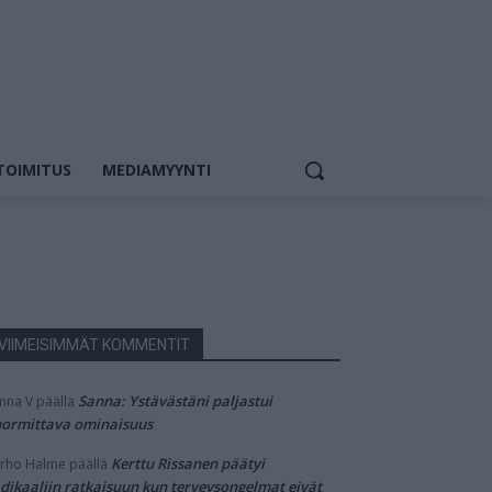
TOIMITUS
MEDIAMYYNTI
VIIMEISIMMÄT KOMMENTIT
Sanna: Ystävästäni paljastui
nna V
päällä
ormittava ominaisuus
Kerttu Rissanen päätyi
rho Halme
päällä
dikaaliin ratkaisuun kun terveysongelmat eivät