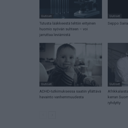
Uutiset
Uutiset
Tutusta lääkkeestä tehtiin erityinen
Seppo Saira
huomio syövän suhteen – voi
jarruttaa leviämistä
Uutiset
Uutiset
ADHD-tutkimuksessa saatiin yllättävä
Afrikkalaista
havainto vanhemmuudesta
kerran Suome
ryhdytty