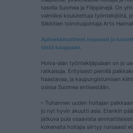
tasolla Suomea ja Filippiinejä. On 
valmiiksi koulutettuja työntekijöitä, 
Silkkitien toimitusjohtaja Arto Haima
Apteekkituotteet nopeasti ja luote
tästä kauppaan.
Hoiva-alan työntekijäpulaan on jo us
ratkaisuja. Erityisesti pienillä paik
haastavaa, ja kaupungistumisen kiih
osissa Suomea entisestään.
– Tuhannen uuden hoitajan palkkaami
jo nyt hyvin akuutti asia. Etenkin pää
jatkuva pula osaavista ammattilaisi
kokeneita hoitajia siirtyy runsaasti el