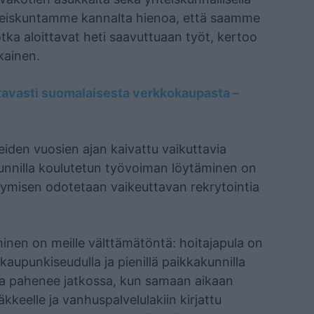
yhteiskuntamme kannalta hienoa, että saamme
jotka aloittavat heti saavuttuaan työt, kertoo
kainen.
ttavasti suomalaisesta verkkokaupasta –
eiden vuosien ajan kaivattu vaikuttavia
kakunnilla koulutetun työvoiman löytäminen on
tymisen odotetaan vaikeuttavan rekrytointia
nen on meille välttämätöntä: hoitajapula on
kaupunkiseudulla ja pienillä paikkakunnilla
sta pahenee jatkossa, kun samaan aikaan
äkkeelle ja vanhuspalvelulakiin kirjattu