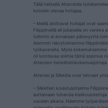
Tällä hetkellä Attendolla työskentelee
kotoisin olevaa hoitajaa.
– Meillä aloittavat hoitajat ovat saa
Filippiineillä eli jokaisella on vankk
tutkinto ei annakaan pätevyyttä toim
Aiemmin rekrytoimamme filippiiniläish
työkavereita. Myös kokemuksemme yh
oli luontevaa solmia tämä sopimus
Attendon henkilöstökokemusjohtaja 
Attendo ja Silkkitie ovat tehneet yht
– Silkkitien koulutusohjelma Filippiine
auttamaan tuhansia kielikoulutettuja
vuosien aikana. Näemme työperäis
osapuolia: yksilötasolla hoitajia ja h