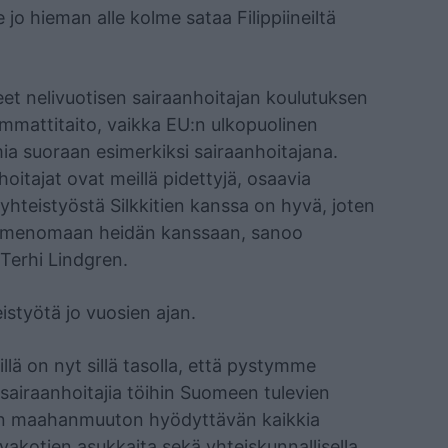
 jo hieman alle kolme sataa Filippiineiltä
neet nelivuotisen sairaanhoitajan koulutuksen
a ammattitaito, vaikka EU:n ulkopuolinen
ia suoraan esimerkiksi sairaanhoitajana.
oitajat ovat meillä pidettyjä, osaavia
teistyöstä Silkkitien kanssa on hyvä, joten
 nimenomaan heidän kanssaan, sanoo
Terhi Lindgren.
eistyötä jo vuosien ajan.
illä on nyt sillä tasolla, että pystymme
 sairaanhoitajia töihin Suomeen tulevien
en maahanmuuton hyödyttävän kaikkia
oivakotien asukkaita sekä yhteiskunnallisella