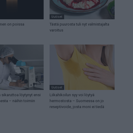
Uutiset
nen on poissa
Tästä puurosta tuli nyt valmistajalta
varoitus
Uutiset
 sikaruttoa löytynyt ensi
Liikahikoilun syy voi löytyä
sta – näihin toimiin
hermostosta – Suomessa on jo
reseptivoide, josta moni ei tiedä