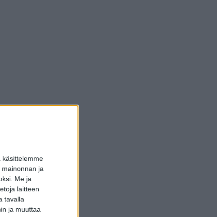
a käsittelemme
dun mainonnan ja
oksi.
Me ja
toja laitteen
 tavalla
hin ja muuttaa