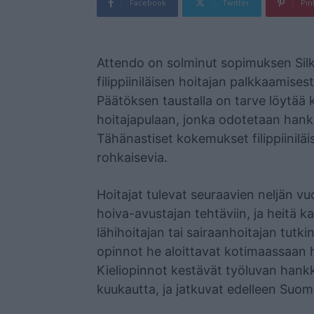
Facebook
Twitter
Pin
Mainos
Attendo on solminut sopimuksen Sil
filippiiniläisen hoitajan palkkaamise
Päätöksen taustalla on tarve löytää
hoitajapulaan, jonka odotetaan hank
Tähänastiset kokemukset filippiiniläis
rohkaisevia.
Hoitajat tulevat seuraavien neljän v
hoiva-avustajan tehtäviin, ja heitä
lähihoitajan tai sairaanhoitajan tutk
opinnot he aloittavat kotimaassaan he
Kieliopinnot kestävät työluvan hankk
kuukautta, ja jatkuvat edelleen Suom