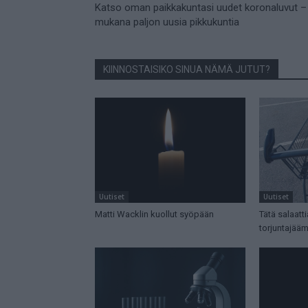
Katso oman paikkakuntasi uudet koronaluvut –
mukana paljon uusia pikkukuntia
KIINNOSTAISIKO SINUA NÄMÄ JUTUT?
Uutiset
Uutiset
Matti Wacklin kuollut syöpään
Tätä salaatt
torjuntajää