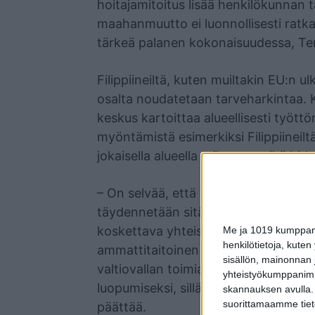
hoitajamitoitus lisää henkilökunnan 
maahanmuutto ei luonnollisesti rat
tärkeä palanen kokonaisuudessa, Ter
Filippiineiltä, kuten muiltakin EU:n ul
osalta noudatetaan tarveharkintaa. 
keskus kartoittaa alueellisesti työ
myöntämistä esimerkiksi Filippiineiltä
jokaisella alueella erikseen, mikä hi
– On selvää, että filippiiniläisillä hoi
täydennetään sitä. Hoitajapula on i
koskettava yhteiskunnallinen kysymys,
Me ja 1019 kumppanim
henkilötietoja, kuten
ammattitaitoinen ja riittävä henki
sisällön, mainonnan j
valtiovallan toimia EU:n ulkopuolel
yhteistyökumppanimme
luopumiseksi, sillä hoitajapulaan on 
skannauksen avulla.
suorittamaamme tietoj
päättää.