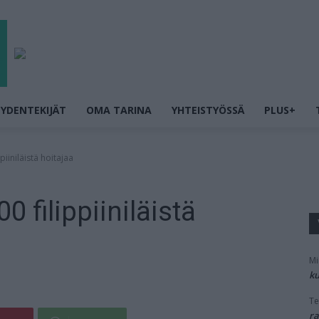
YDENTEKIJÄT
OMA TARINA
YHTEISTYÖSSÄ
PLUS+
iiniläistä hoitajaa
 filippiiniläistä
Mi
ku
Te
ra