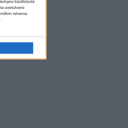
etojesi käsittelystä
inta-asetuksesi
 milloin tahansa
.