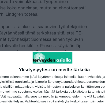
tarvetta voimakkaasti. Työperäinen
kaise koko ongelmaa, mutta on ehdottomasti
hi Lindgren toteaa.
kopuolisilta alueilta, saapuvien työntekijöiden
Käytännössä tämä tarkoittaa sitä, että TE-
ttömät työnhakijat Suomessa ennen työluvan
 tulevalle henkilölle. Prosessi käydään läpi
dastaa koulutetun työvoiman saantia.
tajilla ei korvata paikallista työvoimaa, vaan
Yksityisyytesi on meille tärkeää
kääntyvässä Suomessa meitä kaikkia
 joka vaatii toimenpiteitä, jotta
me tallennamme ja/tai käytämme tietoja laitteella, kuten evästeitä, j
 yksilöllisiä tunnisteita ja laitteella lähetettyä standarditietoa personoi
löstömäärä saadaan turvattua. Odotamme
a sisällön mittaamisen, yleisötutkimusten ja palvelujen kehittämisen vu
ta saapuvan työvoiman tarveharkinnasta
 voimme suostumuksellasi käyttää tarkkoja paikkatietoja ja tunnistetie
löydettävä hyvin nopeasti ratkaisuja, Lindgren
 Voit napsauttamalla suostua meidän ja kumppaneidemme yllä kuvatulla
esi käsittelyyn. Vaihtoehtoisesti voit siirtyä yksityiskohtaisempiin tietoi