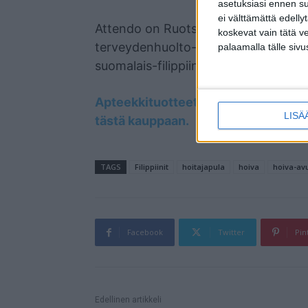
asetuksiasi ennen su
ei välttämättä edelly
Attendo on Ruotsissa vuonna 1985 p
koskevat vain tätä v
terveydenhuolto- ja hoivapalveluyrity
palaamalla tälle sivu
suomalais-filippiiniläinen perheyhtiö.
Apteekkituotteet nopeasti ja luote
LISÄ
tästä kauppaan.
TAGS
Filippiinit
hoitajapula
hoiva
hoiva-av
Facebook
Twitter
Pin
Mainos
Edellinen artikkeli