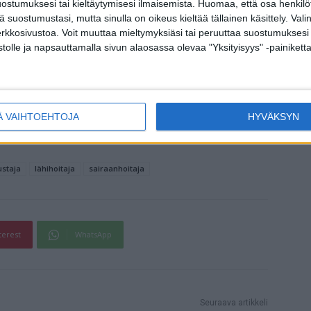
ostumuksesi tai kieltäytymisesi ilmaisemista.
Huomaa, että osa henkilöti
tä suostumustasi, mutta sinulla on oikeus kieltää tällainen käsittely. Val
erustettu Pohjoismaiden suurin
erkkosivustoa. Voit muuttaa mieltymyksiäsi tai peruuttaa suostumuksesi
s. Henkilöstöpalvelu Silkkitie Oy on
stolle ja napsauttamalla sivun alaosassa olevaa "Yksityisyys" -painiketta
ttavasti suomalaisesta verkkokaupasta –
Ä VAIHTOEHTOJA
HYVÄKSYN
ustaja
lähihoitaja
sairaanhoitaja
terest
WhatsApp
Seuraava artikkeli