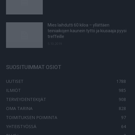
Mies laihdutti 60 kiloa – yllättäen
teiniaikojen kaunein tyttö ja kiusaaja pyysi
treffeille
5.10.2019
SUOSITUIMMAT OSIOT
UUTISET
1788
ILMIÖT
985
TERVEYDENTEKIJÄT
908
OMA TARINA
828
TOIMITUKSEN POIMINTA
97
YHTEISTYÖSSÄ
64