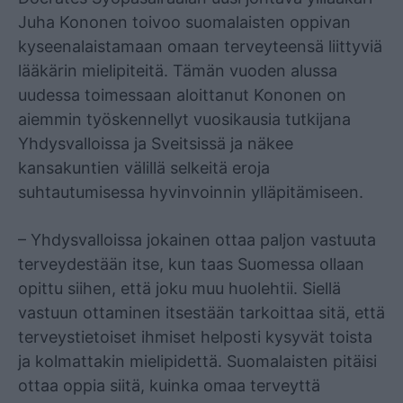
Juha Kononen toivoo suomalaisten oppivan
kyseenalaistamaan omaan terveyteensä liittyviä
lääkärin mielipiteitä. Tämän vuoden alussa
uudessa toimessaan aloittanut Kononen on
aiemmin työskennellyt vuosikausia tutkijana
Yhdysvalloissa ja Sveitsissä ja näkee
kansakuntien välillä selkeitä eroja
suhtautumisessa hyvinvoinnin ylläpitämiseen.
– Yhdysvalloissa jokainen ottaa paljon vastuuta
terveydestään itse, kun taas Suomessa ollaan
opittu siihen, että joku muu huolehtii. Siellä
vastuun ottaminen itsestään tarkoittaa sitä, että
terveystietoiset ihmiset helposti kysyvät toista
ja kolmattakin mielipidettä. Suomalaisten pitäisi
ottaa oppia siitä, kuinka omaa terveyttä