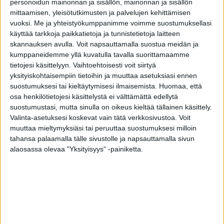
personoidun mainonnan ja sisällön, mainonnan ja sisällön
jo itse selvittänyt oireitaan ja heillä on paljon
mittaamisen, yleisötutkimusten ja palvelujen kehittämisen
kysymyksiä. Itse pidän tätä hyvänä
vuoksi.
Me ja yhteistyökumppanimme voimme suostumuksellasi
käyttää tarkkoja paikkatietoja ja tunnistetietoja laitteen
suuntauksena, sillä olen aina utelias
skannauksen avulla. Voit napsauttamalla suostua meidän ja
perehtymään potilaan omiin tulkintoihin.
kumppaneidemme yllä kuvatulla tavalla suorittamaamme
Yksilöllisessä syövänhoidossa vuorovaikutus on
tietojesi käsittelyyn. Vaihtoehtoisesti voit siirtyä
äärimmäisen tärkeää, eikä hoidon pidä olla
yksityiskohtaisempiin tietoihin ja muuttaa asetuksiasi ennen
suostumuksesi tai kieltäytymisesi ilmaisemista.
Huomaa, että
yksipuolista sanelua, hän jatkaa.
osa henkilötietojesi käsittelystä ei välttämättä edellytä
suostumustasi, mutta sinulla on oikeus kieltää tällainen käsittely.
Valinta-asetuksesi koskevat vain tätä verkkosivustoa. Voit
muuttaa mieltymyksiäsi tai peruuttaa suostumuksesi milloin
Hoitoputkeen pääsemisessä
tahansa palaamalla tälle sivustolle ja napsauttamalla sivun
alaosassa olevaa "Yksityisyys" -painiketta.
pitkiäkin viiveitä
Syöpäriski alkaa kohota merkittävästi 50
ikävuoden tienoilla, jolloin esimerkiksi
eturauhasen, suolen ja naisilla rintojen
terveyteen tulisi Konosen mukaan kiinnittää