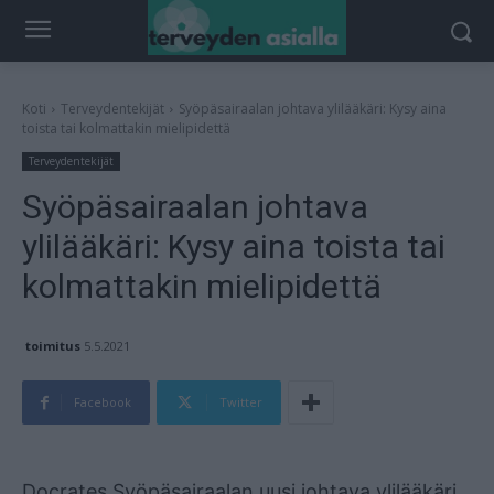
Koti
Terveydentekijät
Syöpäsairaalan johtava ylilääkäri: Kysy aina
toista tai kolmattakin mielipidettä
Terveydentekijät
Syöpäsairaalan johtava
ylilääkäri: Kysy aina toista tai
kolmattakin mielipidettä
toimitus
5.5.2021
Facebook
Twitter
Mainos
Docrates Syöpäsairaalan uusi johtava ylilääkäri