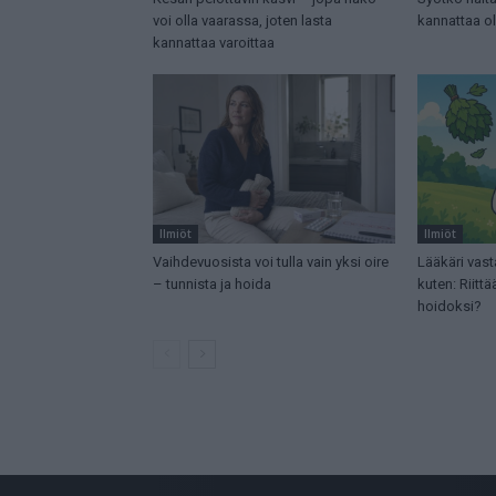
voi olla vaarassa, joten lasta
kannattaa ol
kannattaa varoittaa
Ilmiöt
Ilmiöt
Vaihdevuosista voi tulla vain yksi oire
Lääkäri vast
– tunnista ja hoida
kuten: Riit
hoidoksi?