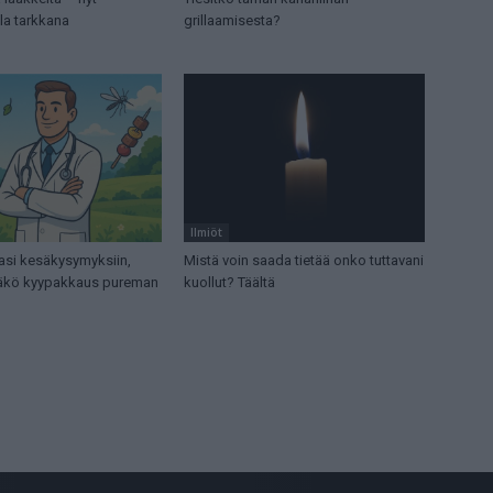
la tarkkana
grillaamisesta?
Ilmiöt
asi kesäkysymyksiin,
Mistä voin saada tietää onko tuttavani
tääkö kyypakkaus pureman
kuollut? Täältä