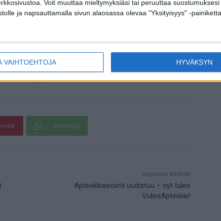
erkkosivustoa. Voit muuttaa mieltymyksiäsi tai peruuttaa suostumuksesi
yhmämalleja ylipainoisten lasten perheiden
stolle ja napsauttamalla sivun alaosassa olevaa "Yksityisyys" -painiketta
e liikkumisen iloa ja kokeiluja, vanhemmille
llistuneet perheet ovat olleet tyytyväisiä,
Ä VAIHTOEHTOJA
HYVÄKSYN
ravinto
ylipaino
terest
WhatsApp
Seuraava artikkeli
t
Apteekkiasiointi uudistuu – nyt tulee
VideoApteekki!