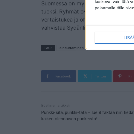
koskevat vain tätä v
Suomessa on myös toteutettu hyviä r
palaamalla tälle sivu
tueksi. Ryhmät ovat tarjonneet lapsill
vertaistukea ja ohjausta. Ryhmiin osa
vahvistaa Sydänliitto.
LISÄ
TAGS
laihduttaminen
lasten ylipaino
nuoret
Facebook
Twitter
Pin
Mainos
Edellinen artikkeli
Punkki-sitä, punkki-tätä – lue 8 faktaa niin tiedä
kaiken olennaisen punkeista!