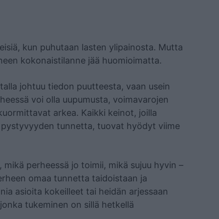
eisiä, kun puhutaan lasten ylipainosta. Mutta
rheen kokonaistilanne jää huomioimatta.
talla johtuu tiedon puutteesta, vaan usein
Perheessä voi olla uupumusta, voimavarojen
kuormittavat arkea. Kaikki keinot, joilla
 pystyvyyden tunnetta, tuovat hyödyt viime
ä, mikä perheessä jo toimii, mikä sujuu hyvin –
erheen omaa tunnetta taidoistaan ja
ia asioita kokeilleet tai heidän arjessaan
, jonka tukeminen on sillä hetkellä