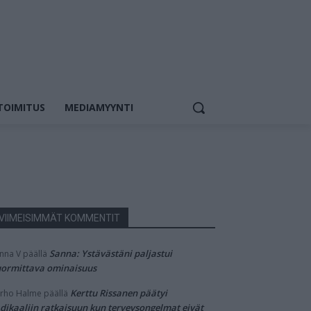
TOIMITUS
MEDIAMYYNTI
VIIMEISIMMÄT KOMMENTIT
Sanna: Ystävästäni paljastui
nna V
päällä
ormittava ominaisuus
Kerttu Rissanen päätyi
rho Halme
päällä
dikaaliin ratkaisuun kun terveysongelmat eivät