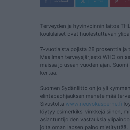
Facebook
Twitter
Pin
Mainos
Terveyden ja hyvinvoinnin laitos THL
koululaiset ovat huolestuttavan ylipai
7-vuotiaista pojista 28 prosenttia ja 
Maailman terveysjärjestö WHO on sel
maissa jo usean vuoden ajan. Suomi
kertaa.
Suomen Sydänliitto on jo yli kymmen
elintapaohjauksen menetelmää tervey
Sivustolta
www.neuvokasperhe.fi
löy
löytyy esimerkiksi vinkkejä siihen, mi
asiantuntijoiden vastauksia ylipaino
joita oman lapsen paino mietityttää.