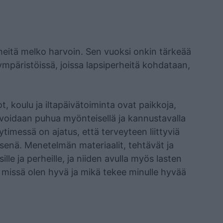
heitä melko harvoin. Sen vuoksi onkin tärkeää
ympäristöissä, joissa lapsiperheitä kohdataan,
t, koulu ja iltapäivätoiminta ovat paikkoja,
ta voidaan puhua myönteisellä ja kannustavalla
timessä on ajatus, että terveyteen liittyviä
isenä. Menetelmän materiaalit, tehtävät ja
sille ja perheille, ja niiden avulla myös lasten
issä olen hyvä ja mikä tekee minulle hyvää