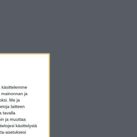
a käsittelemme
dun mainonnan ja
oksi.
Me ja
toja laitteen
 tavalla
hin ja muuttaa
etojesi käsittelystä
inta-asetuksesi