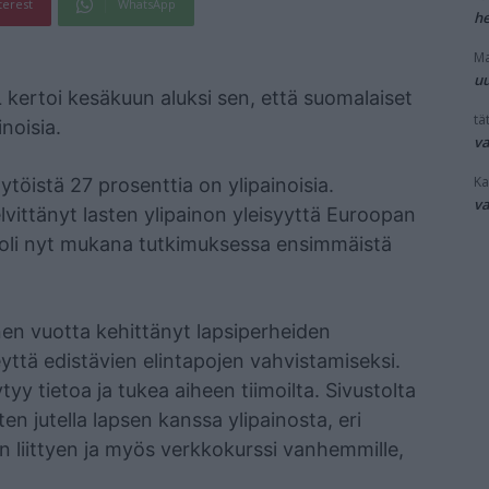
terest
WhatsApp
he
Ma
uu
 kertoi kesäkuun aluksi sen, että suomalaiset
tät
noisia.
v
Ka
tytöistä 27 prosenttia on ylipainoisia.
v
vittänyt lasten ylipainon yleisyyttä Euroopan
 oli nyt mukana tutkimuksessa ensimmäistä
en vuotta kehittänyt lapsiperheiden
ttä edistävien elintapojen vahvistamiseksi.
tyy tietoa ja tukea aiheen tiimoilta. Sivustolta
ten jutella lapsen kanssa ylipainosta, eri
on liittyen ja myös verkkokurssi vanhemmille,