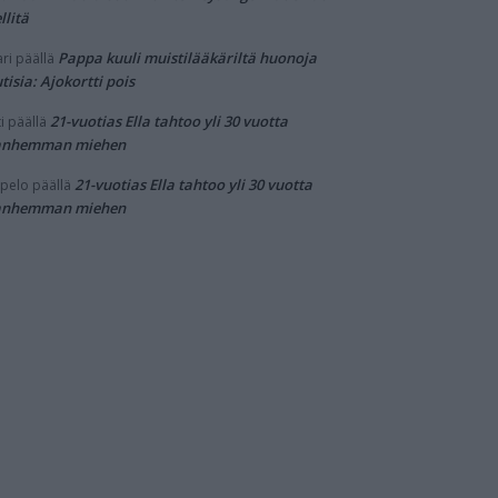
llitä
Pappa kuuli muistilääkäriltä huonoja
ri
päällä
tisia: Ajokortti pois
21-vuotias Ella tahtoo yli 30 vuotta
i
päällä
anhemman miehen
21-vuotias Ella tahtoo yli 30 vuotta
pelo
päällä
anhemman miehen