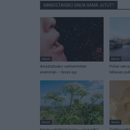
KIINNOSTAISIKO SINUA NÄMÄ JUTUT?
Ilmiöt
Ilmiöt
Aivastuttaako vanhemmiten
Poliisi veto
enemmän – tässä syy
tällaisen pul
Ilmiöt
Ilmiöt
Kesän pelottavin kasvi – jopa näkö
Syötkö näitä