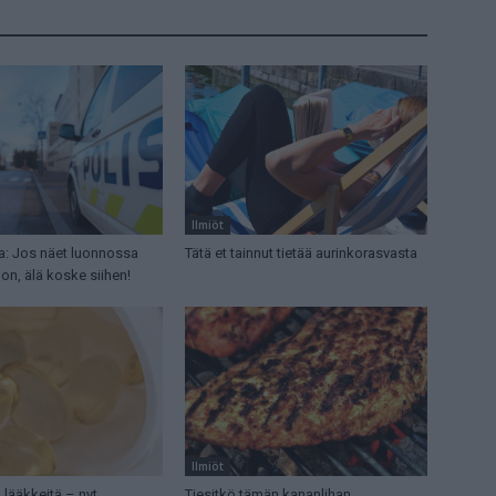
Ilmiöt
aa: Jos näet luonnossa
Tätä et tainnut tietää aurinkorasvasta
lon, älä koske siihen!
Ilmiöt
 lääkkeitä – nyt
Tiesitkö tämän kananlihan