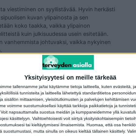
ta viestiminen on syyllistävää. Hyvin herkästi
ksipuolisen kuvan ylipainosta ja sen
tetään koko taakka, vaikka ylipainon
litteistä kuin julkisuudessa usein esitetään.
in vanhemmista johtuvaksi, vaikka nykyinen
.
tavat vanhemmille suunnattuja lisäkäyntejä ja
ma ”perhe ei halua puhua asiasta” -ajattelu
Yksityisyytesi on meille tärkeää
t eivät halua keskustella asiasta lapsen
me tallennamme ja/tai käytämme tietoja laitteella, kuten evästeitä, j
 yksilöllisiä tunnisteita ja laitteella lähetettyä standarditietoa personoi
a sisällön mittaamisen, yleisötutkimusten ja palvelujen kehittämisen vu
 voimme suostumuksellasi käyttää tarkkoja paikkatietoja ja tunnistetie
set tulisi jättää pois. Perhe tai lapsi voivat
 Voit napsauttamalla suostua meidän ja kumppaneidemme yllä kuvatulla
eamminkin kuin vuosittaisilla käynneillä.
esi käsittelyyn. Vaihtoehtoisesti voit siirtyä yksityiskohtaisempiin tietoi
nhallintaa tukevissa arjen asioissa.
ostumuksesi tai kieltäytymisesi ilmaisemista.
Huomaa, että osa henkilöti
tä suostumustasi, mutta sinulla on oikeus kieltää tällainen käsittely. Val