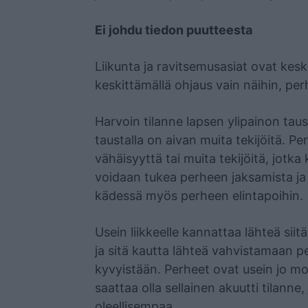
Ei johdu tiedon puutteesta
Liikunta ja ravitsemusasiat ovat kesk
keskittämällä ohjaus vain näihin, pe
Harvoin tilanne lapsen ylipainon taus
taustalla on aivan muita tekijöitä. 
vähäisyyttä tai muita tekijöitä, jotka 
voidaan tukea perheen jaksamista ja
kädessä myös perheen elintapoihin.
Usein liikkeelle kannattaa lähteä siit
ja sitä kautta lähteä vahvistamaan p
kyvyistään. Perheet ovat usein jo mon
saattaa olla sellainen akuutti tilanne
oleellisempaa.