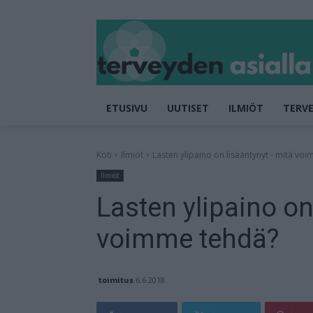
ETUSIVU
UUTISET
ILMIÖT
TERVE
Koti
Ilmiöt
Lasten ylipaino on lisääntynyt - mitä vo
Ilmiöt
Lasten ylipaino on
voimme tehdä?
toimitus
6.6.2018