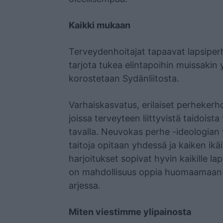
Kaikki mukaan
Terveydenhoitajat tapaavat lapsiper
tarjota tukea elintapoihin muissakin 
korostetaan Sydänliitosta.
Varhaiskasvatus, erilaiset perhekerho
joissa terveyteen liittyvistä taidois
tavalla. Neuvokas perhe -ideologian y
taitoja opitaan yhdessä ja kaiken ikä
harjoitukset sopivat hyvin kaikille lap
on mahdollisuus oppia huomaamaan m
arjessa.
Miten viestimme ylipainosta