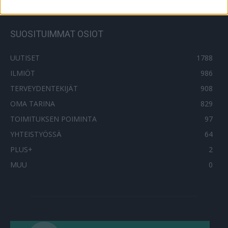
SUOSITUIMMAT OSIOT
UUTISET
1788
ILMIÖT
986
TERVEYDENTEKIJÄT
908
OMA TARINA
829
TOIMITUKSEN POIMINTA
97
YHTEISTYÖSSÄ
64
PLUS+
2
MUU
0