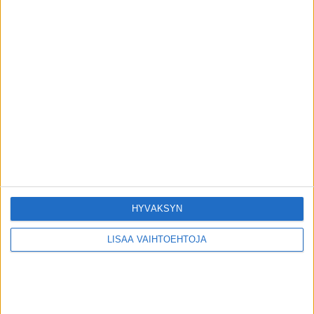
Seiska: Tunnettu näyttelijä Kari Sorvali on
kuollut
toimitus
-
4.8.2026
Uutiset
Tutusta lääkkeestä tehtiin erityinen
huomio syövän suhteen – voi jarruttaa
leviämistä
toimitus
-
3.8.2026
Uutiset
Seppo Sairanen on poissa
toimitus
-
1.8.2026
HYVÄKSYN
Uutiset
LISÄÄ VAIHTOEHTOJA
Tästä puurosta tuli nyt valmistajalta
varoitus
toimitus
-
1.8.2026
Uutiset