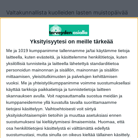
Valtakunnallista kuolleiden lasten muistopäivää
vietetään 23.9., jolloin muistellaan kuolleita
lapsia ja annetaan ääni heidän perheilleen. Tänä
vuonna Käpy Lapsikuolemaperheet ry:n
Yksityisyytesi on meille tärkeää
kampanjan teemana on lasten ja nuorten suru ja
Me ja 1019 kumppanimme tallennamme ja/tai käytämme tietoja
heidän tarvitsemansa tuki.
laitteella, kuten evästeitä, ja käsittelemme henkilötietoja, kuten
yksilöllisiä tunnisteita ja laitteella lähetettyä standarditietoa
Aloitteen kuolleiden lasten muistopäivän
personoidun mainonnan ja sisällön, mainonnan ja sisällön
mittaamisen, yleisötutkimusten ja palvelujen kehittämisen
vietosta teki joukko lapsensa menettäneitä
vuoksi.
Me ja yhteistyökumppanimme voimme suostumuksellasi
vanhempia, jotka halusivat nostaa esiin tätä
käyttää tarkkoja paikkatietoja ja tunnistetietoja laitteen
vaiettua aihetta.
skannauksen avulla. Voit napsauttamalla suostua meidän ja
kumppaneidemme yllä kuvatulla tavalla suorittamaamme
tietojesi käsittelyyn. Vaihtoehtoisesti voit siirtyä
Kuolleiden lasten muistopäivä on tarkoitettu
yksityiskohtaisempiin tietoihin ja muuttaa asetuksiasi ennen
lapsensa menettäneille vanhemmille ja
suostumuksesi tai kieltäytymisesi ilmaisemista.
Huomaa, että
sisarustaan sureville. Päivä on myös
osa henkilötietojesi käsittelystä ei välttämättä edellytä
suostumustasi, mutta sinulla on oikeus kieltää tällainen käsittely.
lapsenlapsensa menettäneille isovanhemmille,