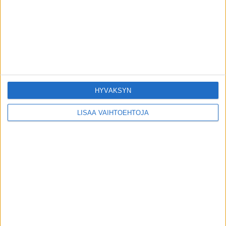
4.8.2026
Tutusta lääkkeestä tehtiin erityinen
huomio syövän suhteen – voi jarruttaa
leviämistä
3.8.2026
HYVÄKSYN
POIMITUT PALAT
LISÄÄ VAIHTOEHTOJA
Kysely selvitti: Digiaika ei sotke nuorten
parisuhdearvoja
19.4.2018
Suomalaisklinikka arvelee hoitajaa
epäpäteväksi – kasvohoito poltti naisen
kasvot rakkuloille
4.5.2019