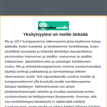
Yksityisyytesi on meille tärkeää
Me ja 1017 kumppanimme tallennamme ja/tai käytämme tietoja
laitteella, kuten evästeitä, ja käsittelemme henkilötietoja, kuten
Ihanaa, kesä! 5 vinkkiä – näin grillaat
yksilöllisiä tunnisteita ja laitteella lähetettyä standarditietoa
takuulla turvallisesti
personoidun mainonnan ja sisällön, mainonnan ja sisällön
mittaamisen, yleisötutkimusten ja palvelujen kehittämisen
toimitus
-
4.7.2022
vuoksi.
Me ja yhteistyökumppanimme voimme suostumuksellasi
käyttää tarkkoja paikkatietoja ja tunnistetietoja laitteen
skannauksen avulla. Voit napsauttamalla suostua meidän ja
kumppaneidemme yllä kuvatulla tavalla suorittamaamme
tietojesi käsittelyyn. Vaihtoehtoisesti voit siirtyä
yksityiskohtaisempiin tietoihin ja muuttaa asetuksiasi ennen
suostumuksesi tai kieltäytymisesi ilmaisemista.
Huomaa, että
osa henkilötietojesi käsittelystä ei välttämättä edellytä
suostumustasi, mutta sinulla on oikeus kieltää tällainen käsittely.