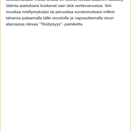
Valinta-asetuksesi koskevat vain tätä verkkosivustoa. Voit
muuttaa mieltymyksiäsi tai peruuttaa suostumuksesi milloin
tahansa palaamalla tälle sivustolle ja napsauttamalla sivun
Kesägrillausta ilman närästystä, kyllä!
alaosassa olevaa "Yksityisyys" -painiketta.
toimitus
-
1.7.2021
Grillatakin voi terveellisesti – tässä 4
vinkkiä ammattilaiselta
toimitus
-
11.6.2019