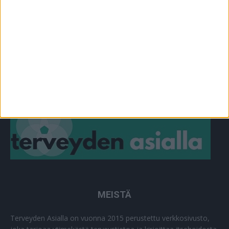
YHTEISTYÖSSÄ
64
PLUS+
2
MUU
0
MEISTÄ
Terveyden Asialla on vuonna 2015 perustettu verkkosivusto,