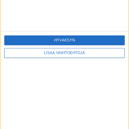
Parkanolainen Mia: Pienten paikkojen
”maskirasismi” – onko sitä?
toimitus
-
20.11.2020
HYVÄKSYN
LISÄÄ VAIHTOEHTOJA
S-ryhmä ryhtyy nyt palkitsemaan maskia
käyttäviä asiakkaitaan – jokaisesta
maskillisesta maksetaan...
toimitus
-
23.10.2020