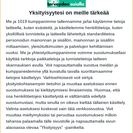
toimitus
-
10.3.2022
Yksityisyytesi on meille tärkeää
Me ja 1019 kumppanimme tallennamme ja/tai käytämme tietoja
laitteella, kuten evästeitä, ja käsittelemme henkilötietoja, kuten
yksilöllisiä tunnisteita ja laitteella lähetettyä standarditietoa
personoidun mainonnan ja sisällön, mainonnan ja sisällön
mittaamisen, yleisötutkimusten ja palvelujen kehittämisen
vuoksi.
Me ja yhteistyökumppanimme voimme suostumuksellasi
käyttää tarkkoja paikkatietoja ja tunnistetietoja laitteen
skannauksen avulla. Voit napsauttamalla suostua meidän ja
kumppaneidemme yllä kuvatulla tavalla suorittamaamme
tietojesi käsittelyyn. Vaihtoehtoisesti voit siirtyä
Onko sinulla näitä maskeja – viranomainen
yksityiskohtaisempiin tietoihin ja muuttaa asetuksiasi ennen
varoittaa, heitä pois!
suostumuksesi tai kieltäytymisesi ilmaisemista.
Huomaa, että
osa henkilötietojesi käsittelystä ei välttämättä edellytä
toimitus
-
12.12.2021
suostumustasi, mutta sinulla on oikeus kieltää tällainen käsittely.
Valinta-asetuksesi koskevat vain tätä verkkosivustoa. Voit
muuttaa mieltymyksiäsi tai peruuttaa suostumuksesi milloin
tahansa palaamalla tälle sivustolle ja napsauttamalla sivun
alaosassa olevaa "Yksityisyys" -painiketta.