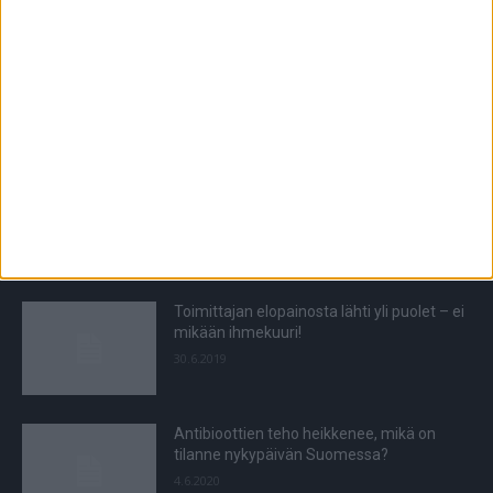
6.8.2026
POIMITUT PALAT
Uutta tutkimustietoa
aivoverenvuotoriskistä – ennen luultiin
että lihavuus jopa suojaisi
12.11.2021
Toimittajan elopainosta lähti yli puolet – ei
mikään ihmekuuri!
30.6.2019
Antibioottien teho heikkenee, mikä on
tilanne nykypäivän Suomessa?
4.6.2020