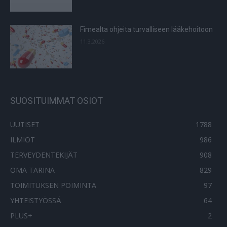
Fimealta ohjeita turvalliseen lääkehoitoon
11.3.2026
SUOSITUIMMAT OSIOT
UUTISET
1788
ILMIÖT
986
TERVEYDENTEKIJÄT
908
OMA TARINA
829
TOIMITUKSEN POIMINTA
97
YHTEISTYÖSSÄ
64
PLUS+
2