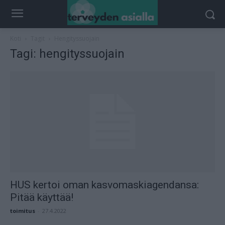
Koti
Tagit
Hengityssuojain
Tagi: hengityssuojain
HUS kertoi oman kasvomaskiagendansa:
Pitää käyttää!
toimitus
-
27.4.2022