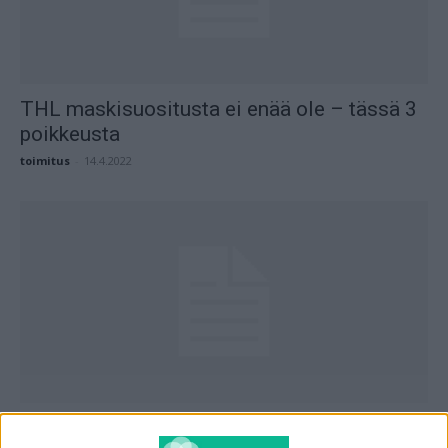
THL maskisuositusta ei enää ole – tässä 3
poikkeusta
toimitus
-
14.4.2022
Tämä on THL:n uusi maskilinjaus