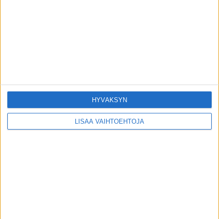
Seppo Sairanen on poissa
1.8.2026
Tästä puurosta tuli nyt valmistajalta
varoitus
1.8.2026
HYVÄKSYN
LISÄÄ VAIHTOEHTOJA
POIMITUT PALAT
Poliisi tutkii vanhainkodissa tapahtunutta
julmaa rikosta
29.6.2022
IS: Uusi omikronvariantti leviää nyt
aggressiivisesti – HUS:in Lehtonen näkee