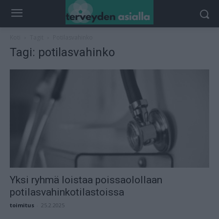
Koti
Tagit
Potilasvahinko
Tagi: potilasvahinko
Yksi ryhmä loistaa poissaolollaan
potilasvahinkotilastoissa
toimitus
-
25.2.2025