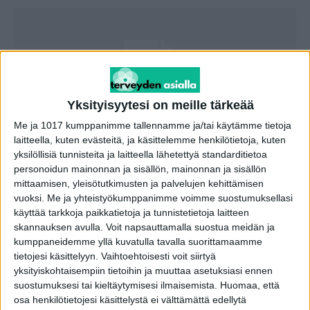
Yksityisyytesi on meille tärkeää
Me ja 1017 kumppanimme tallennamme ja/tai käytämme tietoja
laitteella, kuten evästeitä, ja käsittelemme henkilötietoja, kuten
yksilöllisiä tunnisteita ja laitteella lähetettyä standarditietoa
IL: Nikamaleikkaus ei vienyt potilaan vaivaa,
personoidun mainonnan ja sisällön, mainonnan ja sisällön
sitten paljastui erikoisempi syy –...
mittaamisen, yleisötutkimusten ja palvelujen kehittämisen
vuoksi.
Me ja yhteistyökumppanimme voimme suostumuksellasi
toimitus
-
19.4.2021
käyttää tarkkoja paikkatietoja ja tunnistetietoja laitteen
skannauksen avulla. Voit napsauttamalla suostua meidän ja
kumppaneidemme yllä kuvatulla tavalla suorittamaamme
tietojesi käsittelyyn. Vaihtoehtoisesti voit siirtyä
yksityiskohtaisempiin tietoihin ja muuttaa asetuksiasi ennen
suostumuksesi tai kieltäytymisesi ilmaisemista.
Huomaa, että
osa henkilötietojesi käsittelystä ei välttämättä edellytä