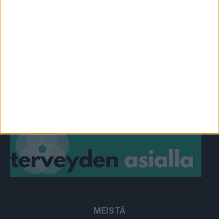
OMA TARINA
828
TOIMITUKSEN POIMINTA
97
YHTEISTYÖSSÄ
64
PLUS+
2
MUU
0
MEISTÄ