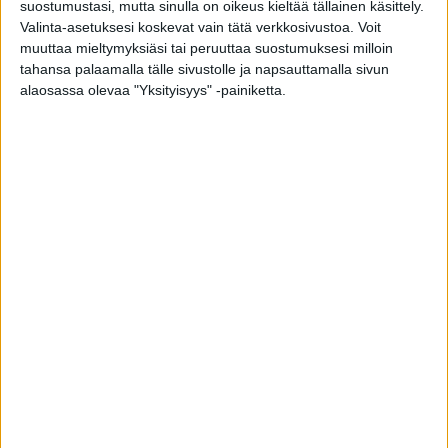
suostumustasi, mutta sinulla on oikeus kieltää tällainen käsittely.
Valinta-asetuksesi koskevat vain tätä verkkosivustoa. Voit
muuttaa mieltymyksiäsi tai peruuttaa suostumuksesi milloin
tahansa palaamalla tälle sivustolle ja napsauttamalla sivun
alaosassa olevaa "Yksityisyys" -painiketta.
Entä jos korona aiheutti minulle
potilasvahingon?
toimitus
-
26.5.2020
Nainen kärsi 23 vuotta kivuista, röntgen