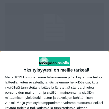
THL päivitti ohjeitaan testauksen ja
karanteenien suhteen – lue kaikki tieto...
Yksityisyytesi on meille tärkeää
toimitus
-
14.1.2022
Me ja 1019 kumppanimme tallennamme ja/tai käytämme tietoja
laitteella, kuten evästeitä, ja käsittelemme henkilötietoja, kuten
yksilöllisiä tunnisteita ja laitteella lähetettyä standarditietoa
personoidun mainonnan ja sisällön, mainonnan ja sisällön
mittaamisen, yleisötutkimusten ja palvelujen kehittämisen
vuoksi.
Me ja yhteistyökumppanimme voimme suostumuksellasi
käyttää tarkkoja paikkatietoja ja tunnistetietoja laitteen