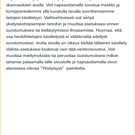
skannauksen avulla. Voit napsauttamalla suostua meidän ja
kumppaneidemme yllä kuvatulla tavalla suorittamaamme
tietojesi käsittelyyn. Vaihtoehtoisesti voit siirtyä
yksityiskohtaisempiin tietoihin ja muuttaa asetuksiasi ennen
suostumuksesi tai kieltäytymisesi ilmaisemista.
Huomaa, että
Oletko palannut Venäjältä, muista mennä
osa henkilötietojesi käsittelystä ei välttämättä edellytä
koronatestiin
suostumustasi, mutta sinulla on oikeus kieltää tällainen käsittely.
toimitus
-
24.6.2021
Valinta-asetuksesi koskevat vain tätä verkkosivustoa. Voit
muuttaa mieltymyksiäsi tai peruuttaa suostumuksesi milloin
tahansa palaamalla tälle sivustolle ja napsauttamalla sivun
alaosassa olevaa "Yksityisyys" -painiketta.
Suomen koronaluvut lähtivät nousuun