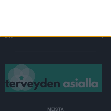
OMA TARINA
829
TOIMITUKSEN POIMINTA
97
YHTEISTYÖSSÄ
64
PLUS+
2
MUU
0
MEISTÄ