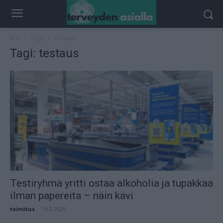
Koti
Tagit
Testaus
Tagi: testaus
Testiryhmä yritti ostaa alkoholia ja tupakkaa
ilman papereita – näin kävi
toimitus
-
16.2.2025