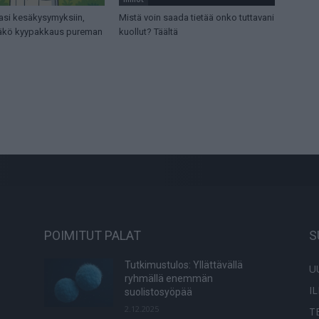
asi kesäkysymyksiin,
Mistä voin saada tietää onko tuttavani
tääkö kyypakkaus pureman
kuollut? Täältä
POIMITUT PALAT
S
Tutkimustulos: Yllättävällä
U
ryhmällä enemmän
I
suolistosyöpää
2.12.2025
T