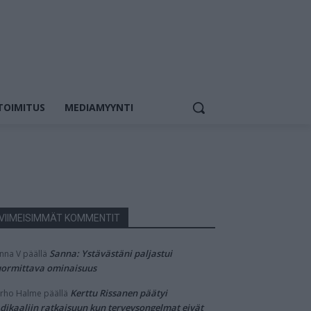
TOIMITUS
MEDIAMYYNTI
VIIMEISIMMÄT KOMMENTIT
Sanna: Ystävästäni paljastui
nna V
päällä
ormittava ominaisuus
Kerttu Rissanen päätyi
rho Halme
päällä
dikaaliin ratkaisuun kun terveysongelmat eivät