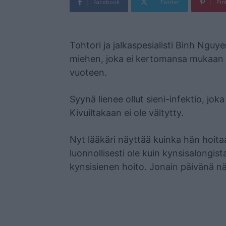
Facebook
Twitter
Pin
Mainos
Tohtori ja jalkaspesialisti Binh Ngu
miehen, joka ei kertomansa mukaan ol
vuoteen.
Syynä lienee ollut sieni-infektio, joka
Kivuiltakaan ei ole vältytty.
Nyt lääkäri näyttää kuinka hän hoita
luonnollisesti ole kuin kynsisalongis
kynsisienen hoito. Jonain päivänä n