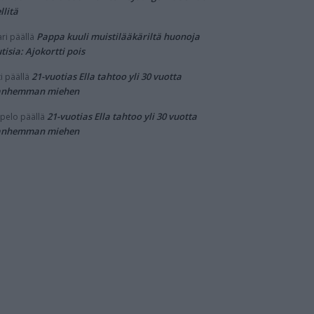
llitä
Pappa kuuli muistilääkäriltä huonoja
ri
päällä
tisia: Ajokortti pois
21-vuotias Ella tahtoo yli 30 vuotta
i
päällä
anhemman miehen
21-vuotias Ella tahtoo yli 30 vuotta
pelo
päällä
anhemman miehen