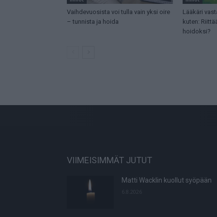
Vaihdevuosista voi tulla vain yksi oire
Lääkäri vast
– tunnista ja hoida
kuten: Riit
hoidoksi?
VIIMEISIMMÄT JUTUT
Matti Wacklin kuollut syöpään
6.8.2026