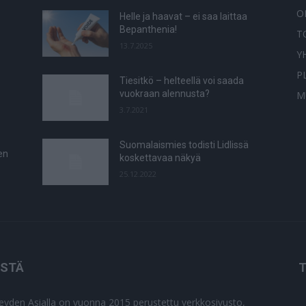
O
Helle ja haavat – ei saa laittaa
Bepanthenia!
T
13.7.2025
Y
P
Tiesitkö – helteellä voi saada
vuokraan alennusta?
M
3.7.2021
Suomalaismies todisti Lidlissä
en
koskettavaa näkyä
25.12.2022
ISTÄ
T
eyden Asialla on vuonna 2015 perustettu verkkosivusto,