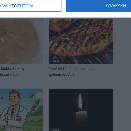
aa: Jos näet luonnossa
Tätä et tainnut tietää aurinkorasvasta
Ä VAIHTOEHTOJA
HYVÄKSYN
lon, älä koske siihen!
Ilmiöt
 lääkkeitä – nyt
Tiesitkö tämän kananlihan
la tarkkana
grillaamisesta?
Ilmiöt