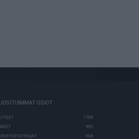
UOSITUIMMAT OSIOT
UTISET
1788
LMIÖT
985
ERVEYDENTEKIJÄT
908