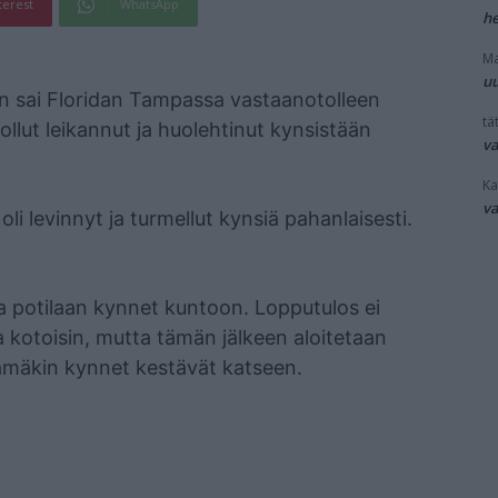
terest
WhatsApp
he
Ma
uu
yen sai Floridan Tampassa vastaanotolleen
tät
lut leikannut ja huolehtinut kynsistään
v
Ka
v
 oli levinnyt ja turmellut kynsiä pahanlaisesti.
a potilaan kynnet kuntoon. Lopputulos ei
ta kotoisin, mutta tämän jälkeen aloitetaan
ämäkin kynnet kestävät katseen.