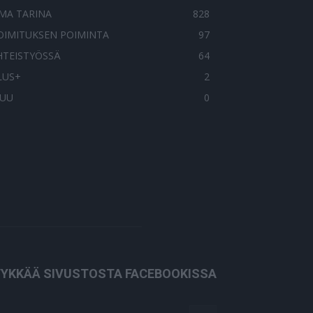
MA TARINA
828
OIMITUKSEN POIMINTA
97
HTEISTYÖSSÄ
64
LUS+
2
UU
0
YKKÄÄ SIVUSTOSTA FACEBOOKISSA