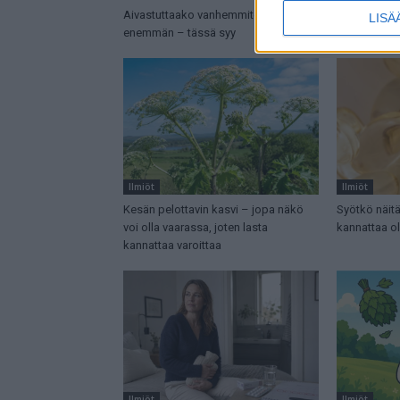
Aivastuttaako vanhemmiten
Poliisi veto
LISÄ
enemmän – tässä syy
tällaisen pul
Ilmiöt
Ilmiöt
Kesän pelottavin kasvi – jopa näkö
Syötkö näitä
voi olla vaarassa, joten lasta
kannattaa ol
kannattaa varoittaa
Ilmiöt
Ilmiöt