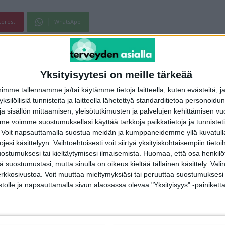
terest
WhatsApp
Seuraava artikkeli
Yksityisyytesi on meille tärkeää
aise
Suunnittelilla kuntoremontti? Älä sorru yleisiin
me tallennamme ja/tai käytämme tietoja laitteella, kuten evästeitä, j
virheisiin, tässä 6 vinkkiä
 yksilöllisiä tunnisteita ja laitteella lähetettyä standarditietoa personoi
a sisällön mittaamisen, yleisötutkimusten ja palvelujen kehittämisen vu
 voimme suostumuksellasi käyttää tarkkoja paikkatietoja ja tunnistetie
 Voit napsauttamalla suostua meidän ja kumppaneidemme yllä kuvatulla
esi käsittelyyn. Vaihtoehtoisesti voit siirtyä yksityiskohtaisempiin tietoi
ostumuksesi tai kieltäytymisesi ilmaisemista.
Huomaa, että osa henkilöti
tä suostumustasi, mutta sinulla on oikeus kieltää tällainen käsittely. Val
erkkosivustoa. Voit muuttaa mieltymyksiäsi tai peruuttaa suostumuksesi
stolle ja napsauttamalla sivun alaosassa olevaa "Yksityisyys" -painiketta
Ilmiöt