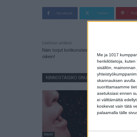
Facebook
Twitter
Pin
Mainos
Edellinen artikkeli
Näin torjut kotikonstein pimeysrasituksen – val
Me ja 1017 kumppanim
oikein!
henkilötietoja, kuten
sisällön, mainonnan j
yhteistyökumppanimme
KIINNOSTAISIKO SINUA NÄMÄ JUTUT?
skannauksen avulla.
suorittamaamme tietoj
asetuksiasi ennen su
ei välttämättä edelly
koskevat vain tätä v
palaamalla tälle sivu
Ilmiöt
Ilmiöt