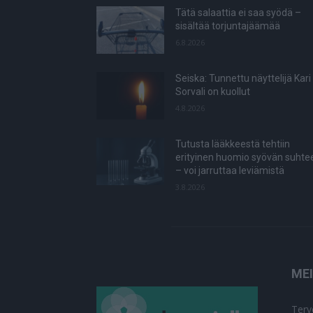
Tätä salaattia ei saa syödä –
sisältää torjuntajäämää
6.8.2026
Seiska: Tunnettu näyttelijä Kari
Sorvali on kuollut
4.8.2026
Tutusta lääkkeestä tehtiin
erityinen huomio syövän suhte
– voi jarruttaa leviämistä
3.8.2026
ME
Terv