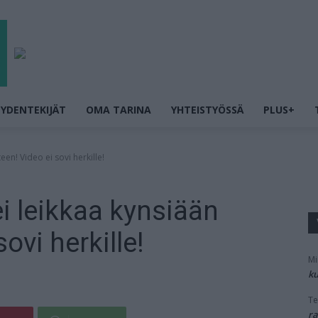
YDENTEKIJÄT
OMA TARINA
YHTEISTYÖSSÄ
PLUS+
een! Video ei sovi herkille!
ei leikkaa kynsiään
ovi herkille!
Mi
ku
Te
ra