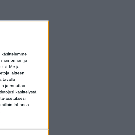
a käsittelemme
dun mainonnan ja
oksi.
Me ja
toja laitteen
 tavalla
hin ja muuttaa
etojesi käsittelystä
inta-asetuksesi
 milloin tahansa
.