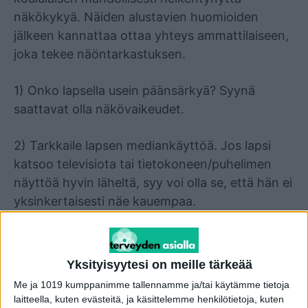
näkökykyä. Näiden alustavien huomioiden
jälkeen kannattaa ottaa yhteys ammattilaiseen,
joka tekee näöntarkastuksen.
1) Onko lapsella usein päänsärkyä? Syynä
saattavat olla näkövaikeudet.
2) Tarkkaile lapsen mediankäyttöä. Jos lapsi
katsoo televisiota tai tietokoneen/puhelimen
näyttöä hyvin läheltä, syy voi olla se, että hän ei
yksinkertaisesti näe kauempaa.
3) Onko lapsi haluton lukemaan? Ehkä hänen
silmänsä rasittuvat ylimääräisestä ponnistelusta.
Yksityisyytesi on meille tärkeää
Me ja 1019 kumppanimme tallennamme ja/tai käytämme tietoja
4) Seuraako lapsi tekstiä sormella? Jos näkö ei
laitteella, kuten evästeitä, ja käsittelemme henkilötietoja, kuten