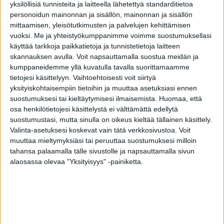
toimi hyvin, lapsi keksii tällaisia tapoja silmiensä
yksilöllisiä tunnisteita ja laitteella lähetettyä standarditietoa
auttamiseen.
personoidun mainonnan ja sisällön, mainonnan ja sisällön
mittaamisen, yleisötutkimusten ja palvelujen kehittämisen
vuoksi.
Me ja yhteistyökumppanimme voimme suostumuksellasi
5) Onko lapsella keskittymisvaikeuksia tai
käyttää tarkkoja paikkatietoja ja tunnistetietoja laitteen
haluttomuutta lukea? Niiden taustalla voi olla
skannauksen avulla. Voit napsauttamalla suostua meidän ja
kumppaneidemme yllä kuvatulla tavalla suorittamaamme
tehtävien hankaloituminen näkövaikeuksien
tietojesi käsittelyyn. Vaihtoehtoisesti voit siirtyä
vuoksi.
yksityiskohtaisempiin tietoihin ja muuttaa asetuksiasi ennen
suostumuksesi tai kieltäytymisesi ilmaisemista.
Huomaa, että
osa henkilötietojesi käsittelystä ei välttämättä edellytä
TAGS
koululainen
lapsi
näkö
näkökyky
näöntarkastus
suostumustasi, mutta sinulla on oikeus kieltää tällainen käsittely.
Valinta-asetuksesi koskevat vain tätä verkkosivustoa. Voit
optikko
silmälääkäri
silmälasit
silmäsairaus
silmät
muuttaa mieltymyksiäsi tai peruuttaa suostumuksesi milloin
tahansa palaamalla tälle sivustolle ja napsauttamalla sivun
alaosassa olevaa "Yksityisyys" -painiketta.
Facebook
Twitter
Mainos
Edellinen artikkeli
Seuraava artikkeli