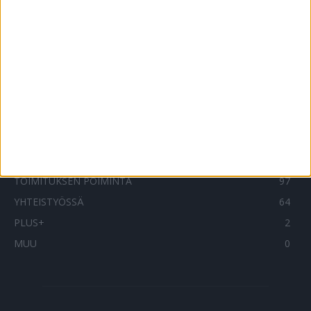
SUOSITUIMMAT OSIOT
UUTISET
1788
ILMIÖT
985
TERVEYDENTEKIJÄT
908
OMA TARINA
828
TOIMITUKSEN POIMINTA
97
YHTEISTYÖSSÄ
64
PLUS+
2
MUU
0