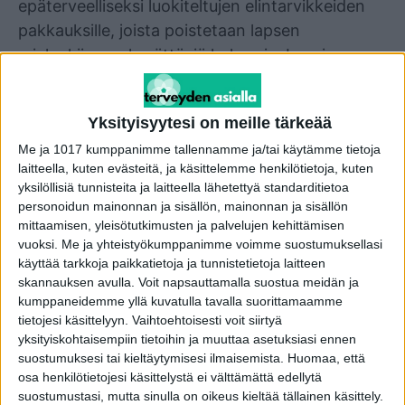
epäterveelliseksi luokiteltujen elintarvikkeiden
pakkauksille, joista poistetaan lapsen
mielenkiinnon herättäviä hahmoja. Lapsia
houkuttelevat elementit poistetaan muun
muassa oman merkin suklaista, makeisista,
Yksityisyytesi on meille tärkeää
kekseistä, mehuista ja jäätelöistä vuoden 2025
Me ja 1017 kumppanimme tallennamme ja/tai käytämme tietoja
loppuun mennessä. Kymmenet arkiset tuotteet
laitteella, kuten evästeitä, ja käsittelemme henkilötietoja, kuten
ovat jo saaneet uuden ulkoasun.
yksilöllisiä tunnisteita ja laitteella lähetettyä standarditietoa
personoidun mainonnan ja sisällön, mainonnan ja sisällön
– Esimerkiksi söpöillä eläinhahmoilla voidaan
mittaamisen, yleisötutkimusten ja palvelujen kehittämisen
vuoksi.
Me ja yhteistyökumppanimme voimme suostumuksellasi
tuotteesta tehdä lapsia houkutteleva – tämä on
käyttää tarkkoja paikkatietoja ja tunnistetietoja laitteen
yleisesti käytetty keino elintarvikealalla. Me
skannauksen avulla. Voit napsauttamalla suostua meidän ja
emme halua houkutella lapsia epäterveellisten
kumppaneidemme yllä kuvatulla tavalla suorittamaamme
tuotteiden pariin, joten olemme poistaneet
tietojesi käsittelyyn. Vaihtoehtoisesti voit siirtyä
yksityiskohtaisempiin tietoihin ja muuttaa asetuksiasi ennen
esimerkiksi päärynäpillimehusta hauskan
suostumuksesi tai kieltäytymisesi ilmaisemista.
Huomaa, että
hedelmähahmon ja kaakaopaketista suloisen
osa henkilötietojesi käsittelystä ei välttämättä edellytä
apinan. Työstämme pakkauksia kaiken aikaa, ja
suostumustasi, mutta sinulla on oikeus kieltää tällainen käsittely.