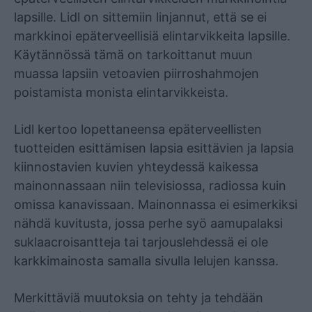
lapsille. Lidl on sittemiin linjannut, että se ei
markkinoi epäterveellisiä elintarvikkeita lapsille.
Käytännössä tämä on tarkoittanut muun
muassa lapsiin vetoavien piirroshahmojen
poistamista monista elintarvikkeista.
Lidl kertoo lopettaneensa epäterveellisten
tuotteiden esittämisen lapsia esittävien ja lapsia
kiinnostavien kuvien yhteydessä kaikessa
mainonnassaan niin televisiossa, radiossa kuin
omissa kanavissaan. Mainonnassa ei esimerkiksi
nähdä kuvitusta, jossa perhe syö aamupalaksi
suklaacroisantteja tai tarjouslehdessä ei ole
karkkimainosta samalla sivulla lelujen kanssa.
Merkittäviä muutoksia on tehty ja tehdään