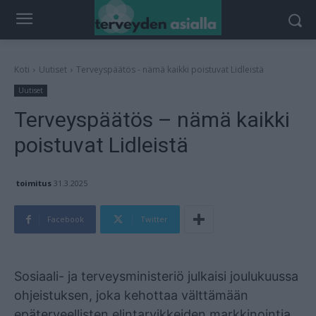
Koti
Uutiset
Terveyspäätös - nämä kaikki poistuvat Lidleistä
Uutiset
Terveyspäätös – nämä kaikki
poistuvat Lidleistä
toimitus
31.3.2025
Facebook
Twitter
Mainos
Sosiaali- ja terveysministeriö julkaisi joulukuussa
ohjeistuksen, joka kehottaa välttämään
epäterveellisten elintarvikkeiden markkinointia