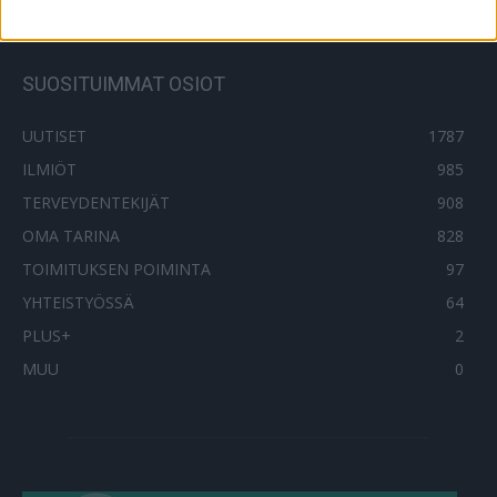
SUOSITUIMMAT OSIOT
UUTISET
1787
ILMIÖT
985
TERVEYDENTEKIJÄT
908
OMA TARINA
828
TOIMITUKSEN POIMINTA
97
YHTEISTYÖSSÄ
64
PLUS+
2
MUU
0