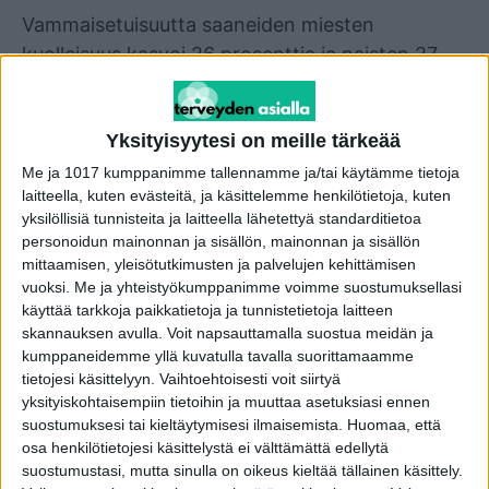
Vammaisetuisuutta saaneiden miesten
kuolleisuus kasvoi 26 prosenttia ja naisten 27
prosenttia, kun muussa väestössä
samanikäisten miesten kuolleisuus kasvoi 12
Yksityisyytesi on meille tärkeää
prosenttia ja naisten vähentyi 8 prosenttia.
Me ja 1017 kumppanimme tallennamme ja/tai käytämme tietoja
laitteella, kuten evästeitä, ja käsittelemme henkilötietoja, kuten
Vammaisetuisuuden saajista kuolleisuuden
yksilöllisiä tunnisteita ja laitteella lähetettyä standarditietoa
kasvu oli suurinta 35–44-vuotiailla naisilla sekä
personoidun mainonnan ja sisällön, mainonnan ja sisällön
16–24-vuotiailla ja 55–64-vuotiailla miehillä.
mittaamisen, yleisötutkimusten ja palvelujen kehittämisen
vuoksi.
Me ja yhteistyökumppanimme voimme suostumuksellasi
käyttää tarkkoja paikkatietoja ja tunnistetietoja laitteen
Tiedot käyvät ilmi Terveyden ja hyvinvoinnin
skannauksen avulla. Voit napsauttamalla suostua meidän ja
laitoksen (THL) tutkimuksesta, jossa
kumppaneidemme yllä kuvatulla tavalla suorittamaamme
tarkasteltiin 16–64-vuotiaiden Kelan
tietojesi käsittelyyn. Vaihtoehtoisesti voit siirtyä
yksityiskohtaisempiin tietoihin ja muuttaa asetuksiasi ennen
vammaisetuisuutta saaneiden henkilöiden
suostumuksesi tai kieltäytymisesi ilmaisemista.
Huomaa, että
kuolleisuutta vuosina 2019 ja 2020. Vuonna
osa henkilötietojesi käsittelystä ei välttämättä edellytä
2020 vammaisetuisuutta sai 20 328 ihmistä,
suostumustasi, mutta sinulla on oikeus kieltää tällainen käsittely.