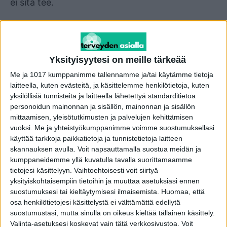
ei sitä tee.
Sitä ei saa käyttää ja se vedetään takaisin
kaupoista. Se tulee palauttaa.
Yksityisyytesi on meille tärkeää
Tunnetulla merkillä varustettu pelastusliivi on
Me ja 1017 kumppanimme tallennamme ja/tai käytämme tietoja
nimeltään Helly Hansen Navigare Comfort,
laitteella, kuten evästeitä, ja käsittelemme henkilötietoja, kuten
Navigare Scan, Junior Safe+ ja Kid Safe+
yksilöllisiä tunnisteita ja laitteella lähetettyä standarditietoa
personoidun mainonnan ja sisällön, mainonnan ja sisällön
mittaamisen, yleisötutkimusten ja palvelujen kehittämisen
Tukes toteaa yksiselitteisesti, että pelastusliivi ei
vuoksi.
Me ja yhteistyökumppanimme voimme suostumuksellasi
täytä kaikilta osin ihmisellä tehtävää
käyttää tarkkoja paikkatietoja ja tunnistetietoja laitteen
skannauksen avulla. Voit napsauttamalla suostua meidän ja
suorituskykytestiä ja voi aiheuttaa
kumppaneidemme yllä kuvatulla tavalla suorittamaamme
hukkumisvaaran.
tietojesi käsittelyyn. Vaihtoehtoisesti voit siirtyä
yksityiskohtaisempiin tietoihin ja muuttaa asetuksiasi ennen
Poista tuote käytöstä välittömästi, Tukes
suostumuksesi tai kieltäytymisesi ilmaisemista.
Huomaa, että
osa henkilötietojesi käsittelystä ei välttämättä edellytä
ohjeistaa.
suostumustasi, mutta sinulla on oikeus kieltää tällainen käsittely.
Valinta-asetuksesi koskevat vain tätä verkkosivustoa. Voit