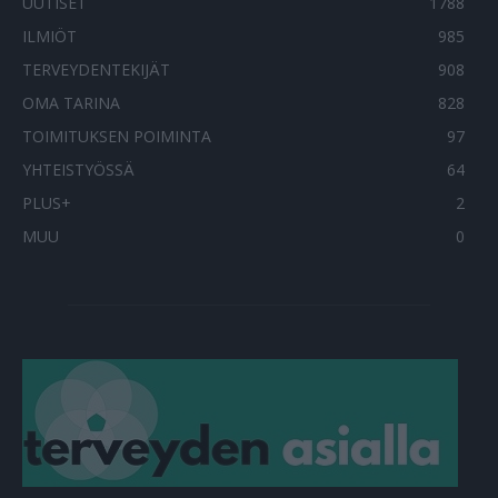
UUTISET
1788
ILMIÖT
985
TERVEYDENTEKIJÄT
908
OMA TARINA
828
TOIMITUKSEN POIMINTA
97
YHTEISTYÖSSÄ
64
PLUS+
2
MUU
0