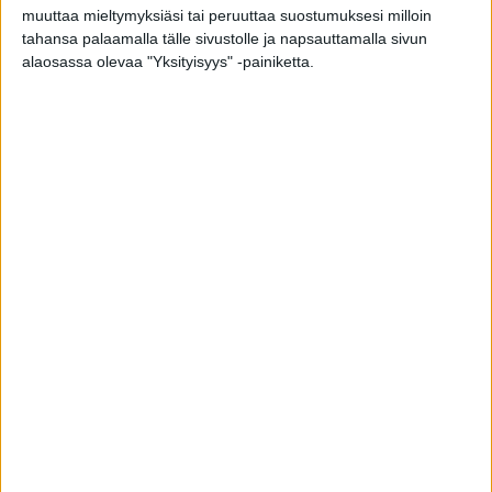
Katso kuva alta.
muuttaa mieltymyksiäsi tai peruuttaa suostumuksesi milloin
tahansa palaamalla tälle sivustolle ja napsauttamalla sivun
alaosassa olevaa "Yksityisyys" -painiketta.