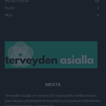
YHTEISTYÖSSÄ
64
PLUS+
2
MUU
0
MEISTÄ
Terveyden Asialla on vuonna 2015 perustettu verkkosivusto,
joka tarjoaa ytimekästä terveystietoa ja kirjoittaa itsehoidosta
lukijoiden tarinoita unohtamatta.