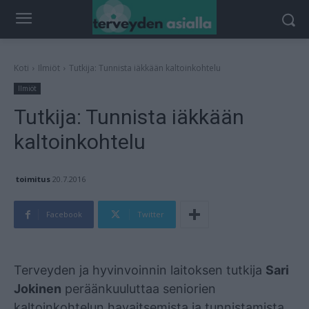
Koti
Ilmiöt
Tutkija: Tunnista iäkkään kaltoinkohtelu
Ilmiöt
Tutkija: Tunnista iäkkään
kaltoinkohtelu
toimitus
20.7.2016
Facebook
Twitter
Mainos
Terveyden ja hyvinvoinnin laitoksen tutkija
Sari
Jokinen
peräänkuuluttaa seniorien
kaltoinkohtelun havaitsemista ja tunnistamista.