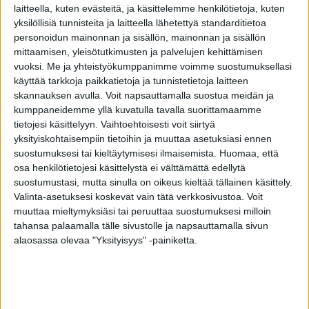
syyllistyä kaltoinkohteluun.
laitteella, kuten evästeitä, ja käsittelemme henkilötietoja, kuten
yksilöllisiä tunnisteita ja laitteella lähetettyä standarditietoa
personoidun mainonnan ja sisällön, mainonnan ja sisällön
Jokisen mielestä myös puuttumatta jättäminen,
mittaamisen, yleisötutkimusten ja palvelujen kehittämisen
laiminlyönti, on kaltoinkohtelua.
vuoksi.
Me ja yhteistyökumppanimme voimme suostumuksellasi
käyttää tarkkoja paikkatietoja ja tunnistetietoja laitteen
Jos havaitsemme, että ikäihmistä
skannauksen avulla. Voit napsauttamalla suostua meidän ja
kumppaneidemme yllä kuvatulla tavalla suorittamaamme
kaltoinkohdellaan tai hän on vaarassa tulla
tietojesi käsittelyyn. Vaihtoehtoisesti voit siirtyä
kaltoinkohdelluksi, muiden tulee puuttua asiaan,
yksityiskohtaisempiin tietoihin ja muuttaa asetuksiasi ennen
tutkija Sari Jokinen toteaa kannanotossaan.
suostumuksesi tai kieltäytymisesi ilmaisemista.
Huomaa, että
osa henkilötietojesi käsittelystä ei välttämättä edellytä
suostumustasi, mutta sinulla on oikeus kieltää tällainen käsittely.
Ammattilaisilla on ilmoitusvelvollisuus, mutta
Valinta-asetuksesi koskevat vain tätä verkkosivustoa. Voit
tavallisten kansalaisten tulee kertoa heille
muuttaa mieltymyksiäsi tai peruuttaa suostumuksesi milloin
omista havainnoistaan.
tahansa palaamalla tälle sivustolle ja napsauttamalla sivun
alaosassa olevaa "Yksityisyys" -painiketta.
TAGS
kaltoinkohtelu
puuttuminen
seniori
väkivalta
vanhus