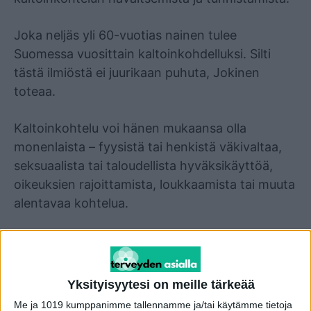
Joka neljäs yli 60-vuotias nainen tulee
Suomessa vuosittain kaltoinkohdelluksi. Silti
tästä ilmiöstä ei juurikaan puhuta, Jokinen
toteaa.
Kaltoinkohtelu voi hänen mukaansa olla
monenlaista – fyysistä tai henkistä väkivaltaa,
seksuaalista tai taloudellista hyväksikäyttöä,
oikeuksien rajoittamista, loukkaamista tai muuta
alentavaa kohtelua.
Monesti ongelmia lisää se, että kaltoinkohtelija
on läheinen. Siksi esimerkiksi aikamiespoikansa
alistama äiti ei helposti lähde apua
Yksityisyytesi on meille tärkeää
hakemaan. Joskus myös omaishoitaja saattaa
Me ja 1019 kumppanimme tallennamme ja/tai käytämme tietoja