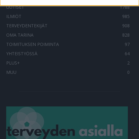
UUTISET
1788
ILMIÖT
985
TERVEYDENTEKIJÄT
908
OMA TARINA
828
TOIMITUKSEN POIMINTA
97
YHTEISTYÖSSÄ
64
PLUS+
2
MUU
0