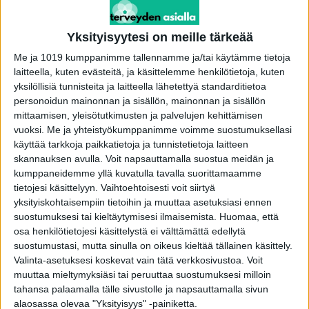
sydäninfarktin tai aivohalvauksen
lisääntyneeseen riskiin käytön yhteydessä
Yksityisyytesi on meille tärkeää
etenkin suurilla annoksilla (150 mg päivässä) ja
Me ja 1019 kumppanimme tallennamme ja/tai käytämme tietoja
pitkäkestoisessa hoidossa.
laitteella, kuten evästeitä, ja käsittelemme henkilötietoja, kuten
yksilöllisiä tunnisteita ja laitteella lähetettyä standarditietoa
personoidun mainonnan ja sisällön, mainonnan ja sisällön
Kyseessä on diklofenaakki. Sitä myydään
mittaamisen, yleisötutkimusten ja palvelujen kehittämisen
Suomessa muun muassa kauppanimillä Voltaren
vuoksi.
Me ja yhteistyökumppanimme voimme suostumuksellasi
käyttää tarkkoja paikkatietoja ja tunnistetietoja laitteen
ja Diclomex.
skannauksen avulla. Voit napsauttamalla suostua meidän ja
kumppaneidemme yllä kuvatulla tavalla suorittamaamme
Geelipohjaisena eli ulkoisesti käytettynä riskiä ei
tietojesi käsittelyyn. Vaihtoehtoisesti voit siirtyä
ole.
yksityiskohtaisempiin tietoihin ja muuttaa asetuksiasi ennen
suostumuksesi tai kieltäytymisesi ilmaisemista.
Huomaa, että
osa henkilötietojesi käsittelystä ei välttämättä edellytä
My Dream Day – kurkista!
suostumustasi, mutta sinulla on oikeus kieltää tällainen käsittely.
Valinta-asetuksesi koskevat vain tätä verkkosivustoa. Voit
Joitakin aikoja sitten tanskalaisessa
muuttaa mieltymyksiäsi tai peruuttaa suostumuksesi milloin
tahansa palaamalla tälle sivustolle ja napsauttamalla sivun
tutkimuksessa vertailtiin useita kipu- ja
alaosassa olevaa "Yksityisyys" -painiketta.