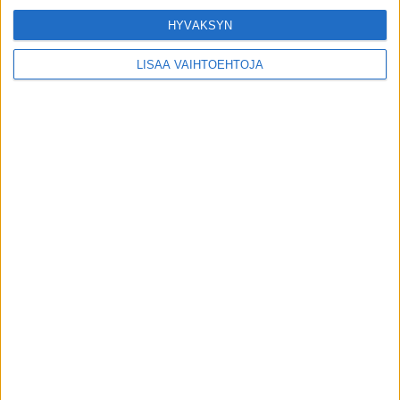
Uutiset
HYVÄKSYN
Liikahikoilun syy voi löytyä hermostosta –
LISÄÄ VAIHTOEHTOJA
Suomessa on jo reseptivoide, josta moni ei
tiedä
toimitus
-
30.7.2026
Uutiset
VIIMEISIMMÄT KOMMENTIT
Sanna: Ystävästäni paljastui kuormittava
Minna V
päällä
ominaisuus
Kerttu Rissanen päätyi radikaaliin ratkaisuun
Terho Halme
päällä