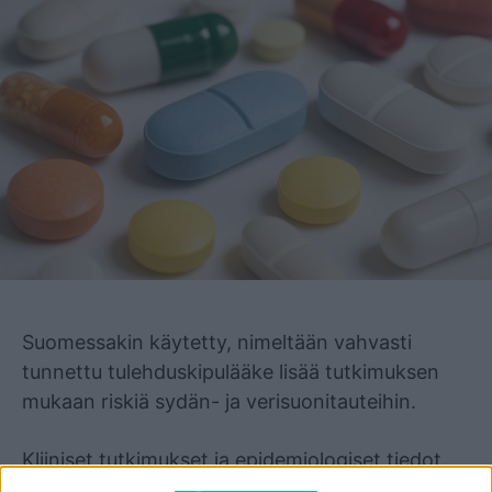
Mainos
Suomessakin käytetty, nimeltään vahvasti
tunnettu tulehduskipulääke lisää tutkimuksen
mukaan riskiä sydän- ja verisuonitauteihin.
Kliiniset tutkimukset ja epidemiologiset tiedot
viittaavat yhtenäisesti valtimotukosten, kuten