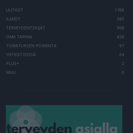
UUTISET
1788
ILMIÖT
985
TERVEYDENTEKIJÄT
908
OMA TARINA
828
TOIMITUKSEN POIMINTA
97
YHTEISTYÖSSÄ
64
PLUS+
2
MUU
0