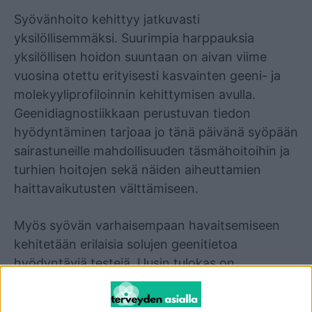
Syövänhoito kehittyy jatkuvasti
yksilöllisemmäksi. Suurimpia harppauksia
yksilöllisen hoidon suuntaan on aivan viime
vuosina otettu erityisesti kasvainten geeni- ja
molekyyliprofiloinnin kehittymisen avulla.
Geenidiagnostiikkaan perustuvan tiedon
hyödyntäminen tarjoaa jo tänä päivänä syöpään
sairastuneille mahdollisuuden täsmähoitoihin ja
turhien hoitojen sekä näiden aiheuttamien
haittavaikutusten välttämiseen.
Myös syövän varhaisempaan havaitsemiseen
kehitetään erilaisia solujen geenitietoa
hyödyntäviä testejä. Uusin tulokas on
nestebiopsia, jonka avulla verestä voidaan
löytää merkkejä uusiutumassa olevasta