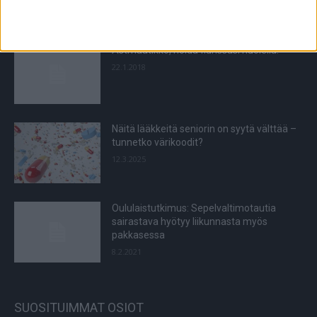
27.11.2022
Astmaatikko, hoida flunssasi huolella!
22.1.2018
Näitä lääkkeitä seniorin on syytä välttää –
tunnetko värikoodit?
12.3.2025
Oululaistutkimus: Sepelvaltimotautia
sairastava hyötyy liikunnasta myös
pakkasessa
8.2.2021
SUOSITUIMMAT OSIOT