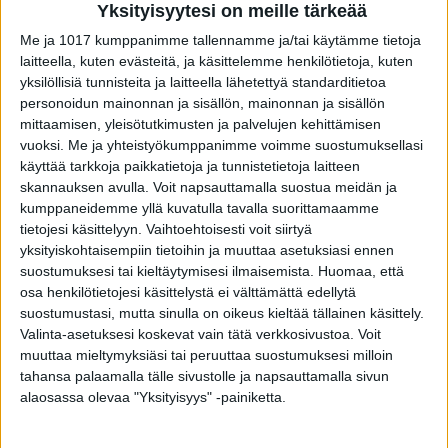
syövästä joskus jopa kuukausia ­ennen
Yksityisyytesi on meille tärkeää
perinteisesti syövänhoidossa käytössä olevia
Me ja 1017 kumppanimme tallennamme ja/tai käytämme tietoja
laitteella, kuten evästeitä, ja käsittelemme henkilötietoja, kuten
kuvantamistutkimuksia tai verikokeita.
yksilöllisiä tunnisteita ja laitteella lähetettyä standarditietoa
personoidun mainonnan ja sisällön, mainonnan ja sisällön
mittaamisen, yleisötutkimusten ja palvelujen kehittämisen
vuoksi.
Me ja yhteistyökumppanimme voimme suostumuksellasi
Testitulos antaa uutta tietoa
käyttää tarkkoja paikkatietoja ja tunnistetietoja laitteen
hoitopäätöksiin
skannauksen avulla. Voit napsauttamalla suostua meidän ja
kumppaneidemme yllä kuvatulla tavalla suorittamaamme
tietojesi käsittelyyn. Vaihtoehtoisesti voit siirtyä
Tällä hetkellä testiä voidaan hyödyntää
yksityiskohtaisempiin tietoihin ja muuttaa asetuksiasi ennen
esimerkiksi suolisto-, rinta- keuhko- ja
suostumuksesi tai kieltäytymisesi ilmaisemista.
Huomaa, että
osa henkilötietojesi käsittelystä ei välttämättä edellytä
virtsarakon syöpien kohdalla. Siitä on apua niin
suostumustasi, mutta sinulla on oikeus kieltää tällainen käsittely.
hoitovasteen selvittämiseksi kuin
Valinta-asetuksesi koskevat vain tätä verkkosivustoa. Voit
leikkaushoidon jälkeen, ennen lääkehoitojen
muuttaa mieltymyksiäsi tai peruuttaa suostumuksesi milloin
tahansa palaamalla tälle sivustolle ja napsauttamalla sivun
aloittamista, tai ennustamaan mahdollista
alaosassa olevaa "Yksityisyys" -painiketta.
uusiutumista.