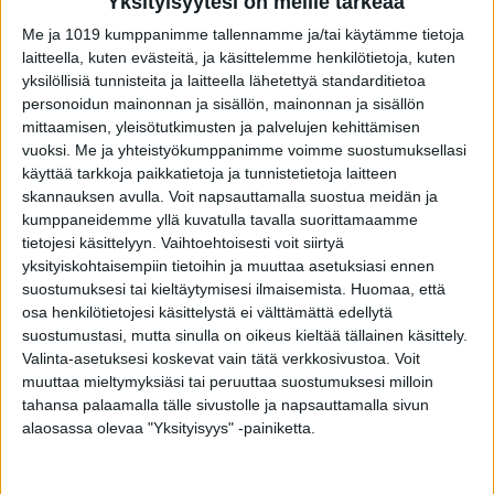
Yksityisyytesi on meille tärkeää
Välipäivinä on kiva ulkoilla, kun säät antavat
Me ja 1019 kumppanimme tallennamme ja/tai käytämme tietoja
siihen mahdollisuuden. Myös kinkut ja muut
laitteella, kuten evästeitä, ja käsittelemme henkilötietoja, kuten
jouluruuat sulavat kätevästi.
yksilöllisiä tunnisteita ja laitteella lähetettyä standarditietoa
personoidun mainonnan ja sisällön, mainonnan ja sisällön
Yhdistä kinkunsulattelulenkkiin eli iltakävelyyn
mittaamisen, yleisötutkimusten ja palvelujen kehittämisen
vuoksi.
Me ja yhteistyökumppanimme voimme suostumuksellasi
hauska ”lisäosa”.
käyttää tarkkoja paikkatietoja ja tunnistetietoja laitteen
skannauksen avulla. Voit napsauttamalla suostua meidän ja
Jos lähistölläsi on omakotitaloalue, tai peräti
kumppaneidemme yllä kuvatulla tavalla suorittamaamme
asut sellaisella, homma on helppo toteuttaa.
tietojesi käsittelyyn. Vaihtoehtoisesti voit siirtyä
yksityiskohtaisempiin tietoihin ja muuttaa asetuksiasi ennen
Ellei omakotitaloaluetta ole lähellä, karauta
suostumuksesi tai kieltäytymisesi ilmaisemista.
Huomaa, että
sellaiselle vaikka autolla. Meneväthän muutkin
osa henkilötietojesi käsittelystä ei välttämättä edellytä
urheilusuorituksia tekemään kyytipelillä,
suostumustasi, mutta sinulla on oikeus kieltää tällainen käsittely.
Valinta-asetuksesi koskevat vain tätä verkkosivustoa. Voit
esimerkiksi ajavat pururadalle tai hiihtoladun
muuttaa mieltymyksiäsi tai peruuttaa suostumuksesi milloin
varteen.
tahansa palaamalla tälle sivustolle ja napsauttamalla sivun
alaosassa olevaa "Yksityisyys" -painiketta.
Omakotitaloalueella kinkunsulattelulenkkiä
tehdessäsi voit keskittyä upeisiin näkyihin.