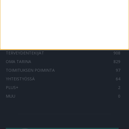
SUOSITUIMMAT OSIOT
UUTISET
1788
ILMIÖT
985
TERVEYDENTEKIJÄT
908
OMA TARINA
829
TOIMITUKSEN POIMINTA
97
YHTEISTYÖSSÄ
64
PLUS+
2
MUU
0