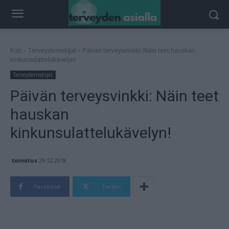
Koti
Terveydentekijät
Päivän terveysvinkki: Näin teet hauskan
kinkunsulattelukävelyn!
Terveydentekijät
Päivän terveysvinkki: Näin teet
hauskan
kinkunsulattelukävelyn!
toimitus
29.12.2018
Facebook
Twitter