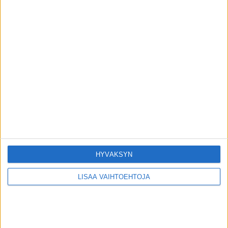
Terveydentekijät
Kuivuvatko iho ja silmät – vitamiinien ABC
toimitus
-
16.6.2026
Terveydentekijät
Entä jos näen samaa painajaista yhtä
uudelleen?
toimitus
-
14.6.2026
Terveydentekijät
HYVÄKSYN
LISÄÄ VAIHTOEHTOJA
VIIMEISIMMÄT KOMMENTIT