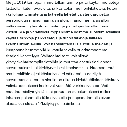
kiemuraisia käytäviä. Tartunta voi tapahtua
Me ja 1019 kumppanimme tallennamme ja/tai käytämme tietoja
laitteella, kuten evästeitä, ja käsittelemme henkilötietoja, kuten
vaikka paljain jaloin hiekalla käveltäessä. Tila ei
yksilöllisiä tunnisteita ja laitteella lähetettyä standarditietoa
ole kovin harvinainen. Suomalaiset matkaajatkin
personoidun mainonnan ja sisällön, mainonnan ja sisällön
ovat saaneet tartuntoja.
mittaamisen, yleisötutkimusten ja palvelujen kehittämisen
vuoksi.
Me ja yhteistyökumppanimme voimme suostumuksellasi
käyttää tarkkoja paikkatietoja ja tunnistetietoja laitteen
Myiaasi taas on kärpäsen toukkien aiheuttama
skannauksen avulla. Voit napsauttamalla suostua meidän ja
vaiva. Kärpäsen munan jouduttua ihoon haavan
kumppaneidemme yllä kuvatulla tavalla suorittamaamme
kautta, tai muutoin ruumiin onteloihin, siitä
tietojesi käsittelyyn. Vaihtoehtoisesti voit siirtyä
yksityiskohtaisempiin tietoihin ja muuttaa asetuksiasi ennen
kehittyvä toukka käyttää ravinnokseen isännän
suostumuksesi tai kieltäytymisesi ilmaisemista.
Huomaa, että
kudosta. Matkailijan palattua kotiin parin viikon
osa henkilötietojesi käsittelystä ei välttämättä edellytä
päästä paiseesta saattaakin kurkata toukka.
suostumustasi, mutta sinulla on oikeus kieltää tällainen käsittely.
Mangokärpänen munii munansa kuivumassa
Valinta-asetuksesi koskevat vain tätä verkkosivustoa. Voit
muuttaa mieltymyksiäsi tai peruuttaa suostumuksesi milloin
oleviin vaatteisiin, jota kautta munat päätyvät
tahansa palaamalla tälle sivustolle ja napsauttamalla sivun
helposti ihmiseen. Älä siis kuivaa pyykkiä
alaosassa olevaa "Yksityisyys" -painiketta.
ulkona.
Alla myiaasi