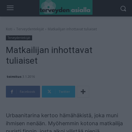
Koti
Terveydentekijät
Matkailijan inhottavat tuliaiset
Terveydentekijät
Matkailijan inhottavat
tuliaiset
toimitus
3.1.2016
Facebook
Twitter
Mainos
Urbaanitarina kertoo hämähäkistä, joka muni
ihmisen nenään. Myöhemmin kotona matkailija
puristi finnin, josta alkoi vilistää pieniä