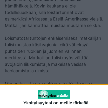
hämähäkkejä. Kovin kaukana ei ole
todellisuuskaan, sillä loistartunnat ovat
esimerkiksi Afrikassa ja Etelä-Amerikassa yleisiä.
Matkailijan kannattaa muistaa muutama seikka.
Loismatotartuntojen ehkäisemiseksi matkailijan
tulisi muistaa käsihygienia, eikä väheksyä
puhtaiden ruokien ja juomien valinnan
merkitystä. Matkailijan tulisi myös välttää
avojaloin liikkumista ja makeissa vesissä
kahlaamista ja uimista.
Muuan loisista on koukkumato. Kosteassa ja
lämpimässä ne voivat kehittyä infektiokykyisiksi
toukiksi, tunkeutua ihmisen ihoon ja sen läpi ja
Yksityisyytesi on meille tärkeää
lähteä vaeltamaan siinä. Mato muodostaa