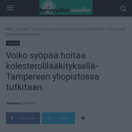
Koti
Uutiset
Voiko syöpää hoitaa kolesterolilääkityksellä- Tampereen
yliopistossa tutkitaan
Uutiset
Voiko syöpää hoitaa
kolesterolilääkityksellä-
Tampereen yliopistossa
tutkitaan
toimitus
3.4.2025
Facebook
Twitter