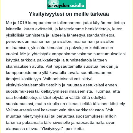
Professori ja ylilääkäri Teemu Murtolan johtama
Yksityisyytesi on meille tärkeää
tutkimusryhmä selvittää, voisiko statiinien
Me ja 1019 kumppanimme tallennamme ja/tai käytämme tietoja
käyttö vähentää kuolleisuutta ja tehostaa
laitteella, kuten evästeitä, ja käsittelemme henkilötietoja, kuten
yksilöllisiä tunnisteita ja laitteella lähetettyä standarditietoa
hormonihoitoa.
personoidun mainonnan ja sisällön, mainonnan ja sisällön
mittaamisen, yleisötutkimusten ja palvelujen kehittämisen
Jos juttu on mielestäsi tärkeä, ole hyvä ja jaa se
vuoksi.
Me ja yhteistyökumppanimme voimme suostumuksellasi
ystävillesi
käyttää tarkkoja paikkatietoja ja tunnistetietoja laitteen
skannauksen avulla. Voit napsauttamalla suostua meidän ja
kumppaneidemme yllä kuvatulla tavalla suorittamaamme
Aiemmat tutkimukset viittaavat siihen, että
tietojesi käsittelyyn. Vaihtoehtoisesti voit siirtyä
statiinit voivat alentaa syöpäpotilaiden
yksityiskohtaisempiin tietoihin ja muuttaa asetuksiasi ennen
kuolemanriskiä jopa 30 prosenttia. Tämä
suostumuksesi tai kieltäytymisesi ilmaisemista.
Huomaa, että
osa henkilötietojesi käsittelystä ei välttämättä edellytä
perustuu siihen, että kolesterolilääkkeet voivat
suostumustasi, mutta sinulla on oikeus kieltää tällainen käsittely.
hidastaa syöpäsolujen kasvua.
Valinta-asetuksesi koskevat vain tätä verkkosivustoa. Voit
muuttaa mieltymyksiäsi tai peruuttaa suostumuksesi milloin
tahansa palaamalla tälle sivustolle ja napsauttamalla sivun
Ellet jo tiedä, mikä on Ekolla, kurkista tänne!
alaosassa olevaa "Yksityisyys" -painiketta.