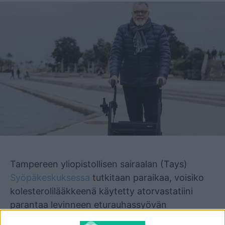
Mainos
Tampereen yliopistollisen sairaalan (Tays)
Syöpäkeskuksessa
tutkitaan paraikaa, voisiko
kolesterolilääkkeenä käytetty atorvastatiini
parantaa levinneen eturauhassyövän
hoitotuloksia.