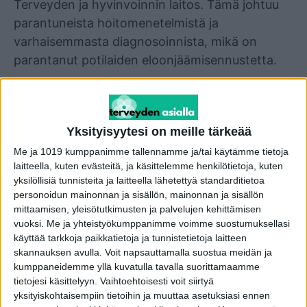
Terveyden ja hyvinvoinnin laitos. Tämä johtuu
parantuneista hoitomenetelmistä ja
varhaisemmasta diagnosoinnista, mikä on
parantanut potilaiden eloonjäämisennustetta.
Yleisimmät syöpätyypit Suomessa ovat
eturauhassyöpä miehillä ja rintasyöpä naisilla.
Yksityisyytesi on meille tärkeää
Näiden syöpien ilmaantuvuus on kasvanut,
mutta myös muiden syöpätyyppien, kuten
Me ja 1019 kumppanimme tallennamme ja/tai käytämme tietoja
laitteella, kuten evästeitä, ja käsittelemme henkilötietoja, kuten
paksu- ja peräsuolisyövän, esiintyvyys on
yksilöllisiä tunnisteita ja laitteella lähetettyä standarditietoa
lisääntynyt.
personoidun mainonnan ja sisällön, mainonnan ja sisällön
mittaamisen, yleisötutkimusten ja palvelujen kehittämisen
On tärkeää huomata, että vaikka syöpien
vuoksi.
Me ja yhteistyökumppanimme voimme suostumuksellasi
käyttää tarkkoja paikkatietoja ja tunnistetietoja laitteen
kokonaismäärä on kasvanut, elintapojen
skannauksen avulla. Voit napsauttamalla suostua meidän ja
muutokset, kuten tupakoinnin väheneminen,
kumppaneidemme yllä kuvatulla tavalla suorittamaamme
ovat vaikuttaneet positiivisesti tiettyjen syöpien,
tietojesi käsittelyyn. Vaihtoehtoisesti voit siirtyä
yksityiskohtaisempiin tietoihin ja muuttaa asetuksiasi ennen
kuten keuhkosyövän, ilmaantuvuuteen.