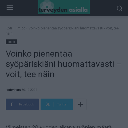
Koti
Ilmiöt
Voinko pienentää syöpäriskiäni huomattavasti - voit, tee
näin
Ilmiöt
Voinko pienentää
syöpäriskiäni huomattavasti –
voit, tee näin
toimitus
30.12.2024
Facebook
Twitter
Mainos
Viimeisten 20 vuoden aikana syöpien määrä