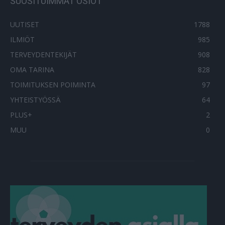
SUOSITUIMMAT OSIOT
UUTISET
1788
ILMIÖT
985
TERVEYDENTEKIJÄT
908
OMA TARINA
828
TOIMITUKSEN POIMINTA
97
YHTEISTYÖSSÄ
64
PLUS+
2
MUU
0