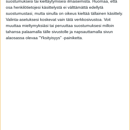
suostumuksesi tai kieltäytymisesi ilmaisemista.
Huomaa, että
Kuitenkin esimerkiksi naisten
osa henkilötietojesi käsittelystä ei välttämättä edellytä
keuhkosyöpäkuolleisuudessa on edelleen
suostumustasi, mutta sinulla on oikeus kieltää tällainen käsittely.
alueellisia eroja Suomessa, THL raportoi.
Valinta-asetuksesi koskevat vain tätä verkkosivustoa. Voit
muuttaa mieltymyksiäsi tai peruuttaa suostumuksesi milloin
tahansa palaamalla tälle sivustolle ja napsauttamalla sivun
8 keinoa vähentää syöpää
alaosassa olevaa "Yksityisyys" -painiketta.
Älä tupakoi
Tupakka sisältää useita syöpää aiheuttavia
aineita, ja tupakointi altistaa ainakin 14 eri
syövälle, kuten keuhko-, suu- ja
suolistosyövälle.
Vähennä alkoholin käyttöä tai lopeta kokonaan
Alkoholin aineenvaihduntatuote etanoli on
karsinogeeni, joka lisää erityisesti maksa-, suu-
ja suolistosyövän riskiä.