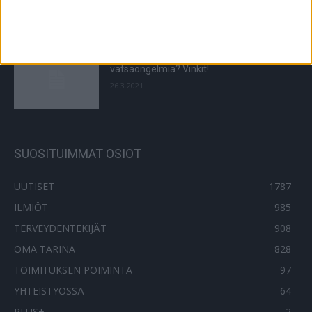
19.10.2023
Ethän anna kaivon aiheuttaa itsellesi
vatsaongelmia? Vinkit!
26.3.2021
SUOSITUIMMAT OSIOT
UUTISET
1787
ILMIÖT
985
TERVEYDENTEKIJÄT
908
OMA TARINA
828
TOIMITUKSEN POIMINTA
97
YHTEISTYÖSSÄ
64
PLUS+
2