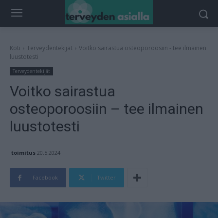
Koti
Terveydentekijät
Voitko sairastua osteoporoosiin - tee ilmainen
luustotesti
Terveydentekijät
Voitko sairastua
osteoporoosiin – tee ilmainen
luustotesti
toimitus
20.5.2024
Facebook
Twitter