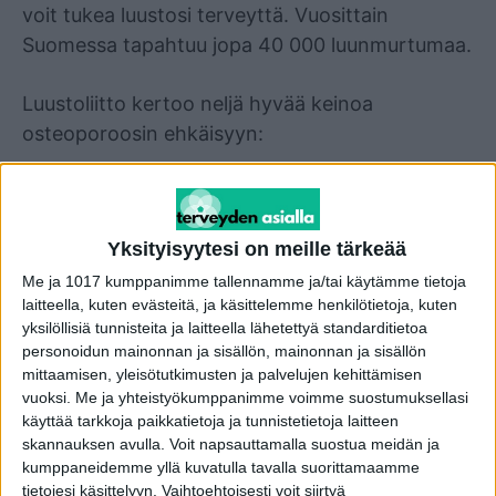
voit tukea luustosi terveyttä. Vuosittain
Suomessa tapahtuu jopa 40 000 luunmurtumaa.
Luustoliitto kertoo neljä hyvää keinoa
osteoporoosin ehkäisyyn:
Harrasta liikuntaa monipuolisesti koko eliniän
ajan. Luusto vahvistuu liikunnasta.
Yksityisyytesi on meille tärkeää
Monipuolisuus on tärkeää siksi, että liikunta
vahvistaa vain niitä luuston osia, joihin rasitus
Me ja 1017 kumppanimme tallennamme ja/tai käytämme tietoja
laitteella, kuten evästeitä, ja käsittelemme henkilötietoja, kuten
kohdistuu.
yksilöllisiä tunnisteita ja laitteella lähetettyä standarditietoa
personoidun mainonnan ja sisällön, mainonnan ja sisällön
mittaamisen, yleisötutkimusten ja palvelujen kehittämisen
Puhti-laboratoriotestit ilman lääkärin lähetettä
vuoksi.
Me ja yhteistyökumppanimme voimme suostumuksellasi
käyttää tarkkoja paikkatietoja ja tunnistetietoja laitteen
tästä linkistä -20 prosenttia koodilla KEVÄT20
skannauksen avulla. Voit napsauttamalla suostua meidän ja
kumppaneidemme yllä kuvatulla tavalla suorittamaamme
tietojesi käsittelyyn. Vaihtoehtoisesti voit siirtyä