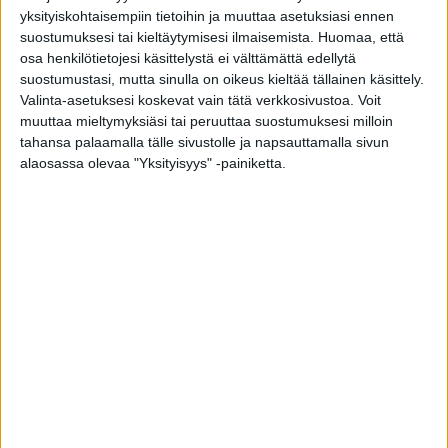
Syö terveellisesti. Luusto tarvitsee monia kivennäis-
yksityiskohtaisempiin tietoihin ja muuttaa asetuksiasi ennen
ja hivenaineita ja vitamiineja, joita voit saada
suostumuksesi tai kieltäytymisesi ilmaisemista.
Huomaa, että
värikkäistä vihanneksista, marjoista ja hedelmistä
osa henkilötietojesi käsittelystä ei välttämättä edellytä
suostumustasi, mutta sinulla on oikeus kieltää tällainen käsittely.
sekä täysjyväviljasta. Sen sijaan runsas suolan käyttö
Valinta-asetuksesi koskevat vain tätä verkkosivustoa. Voit
heikentää luuston terveyttä. Luusto tarvitsee myös
muuttaa mieltymyksiäsi tai peruuttaa suostumuksesi milloin
terveellisiä rasvoja ja proteiinia. Proteiinin riittävän
tahansa palaamalla tälle sivustolle ja napsauttamalla sivun
saannin turvaaminen on erityisen tärkeää
alaosassa olevaa "Yksityisyys" -painiketta.
ikääntyessä.
Huolehdi riittävästä kalsiumin ja D-vitamiinin
saannista. Kalsiumia saat helposti monista
maitotuotteista. Mikäli et niitä käytä, on tärkeää
huomioida, että saat tarvittavan kalsiummäärän
korvaavista tuotteista. Myös D-vitamiinia voit
saada maitotuotteista sekä kalasta. Kesällä
aurinko on hyvä D-vitamiinin lähde. Syksyn