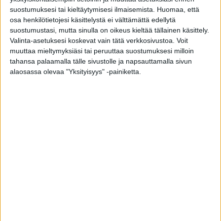
suostumuksesi tai kieltäytymisesi ilmaisemista.
Huomaa, että
20-20-20-sääntö: Pidä ruutua katsellessasi lyhyt
osa henkilötietojesi käsittelystä ei välttämättä edellytä
suostumustasi, mutta sinulla on oikeus kieltää tällainen käsittely.
tauko 20 minuutin välein katselemalla jotakin
Valinta-asetuksesi koskevat vain tätä verkkosivustoa. Voit
esinettä 20 metrin päässä 20 sekunnin ajan.
muuttaa mieltymyksiäsi tai peruuttaa suostumuksesi milloin
tahansa palaamalla tälle sivustolle ja napsauttamalla sivun
alaosassa olevaa "Yksityisyys" -painiketta.
Sinivalo: Näyttöjen sininen valo ärsyttää silmiä.
Erityisesti nuorten silmät altistuvat rasittuvat
pitkästä näyttöjen tuijottelusta. Jos et halua
käyttää näyttösi sinivalosuodatinta voit käyttää
sinivalosuodattimella varustettuja silmälaseja.
Näyttöruutu näyttää täysin normaalilta, mutta
silmäsi ovat suojassa.
Ulkoile: Yhtenä selityksenä lasten ja nuorten
likinäköisyyteen on, etteivät he oleskele
riittävästi ulkona. Silmien hyvinvointi on
riippuvainen päivänvalosta. Lisäksi ulkona