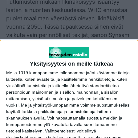
Tutkimusten mukaan likinäköisyys lisääntyy
lasten ja nuorten keskuudessa. WHO ennustaa
puolet maailman väestöstä olevan likinäköisiä
vuonna 2050. Tässä tapauksessa siihen eivät
vaikuta vain perinnölliset tekijät, sanoo Synsam
Finlandin johtava optikko Jyri Vestervik.
– Ruudun runsaalla katselulla, jolle altistamme
Yksityisyytesi on meille tärkeää
silmiämme suurimman osan vuorokautta, voi
Me ja 1019 kumppanimme tallennamme ja/tai käytämme tietoja
olla merkittäviä seurauksia silmien terveydelle ja
laitteella, kuten evästeitä, ja käsittelemme henkilötietoja, kuten
näkökyvylle. Nyt kun vietämme aikaa ruudun
yksilöllisiä tunnisteita ja laitteella lähetettyä standarditietoa
personoidun mainonnan ja sisällön, mainonnan ja sisällön
ääressä vielä enemmän, on tärkeää että me
mittaamisen, yleisötutkimusten ja palvelujen kehittämisen
ammattilaiset autamme ihmisiä neuvoin ja
vuoksi.
Me ja yhteistyökumppanimme voimme suostumuksellasi
vinkein, jotta he välttyisivät terveyshaitoilta.
käyttää tarkkoja paikkatietoja ja tunnistetietoja laitteen
skannauksen avulla. Voit napsauttamalla suostua meidän ja
kumppaneidemme yllä kuvatulla tavalla suorittamaamme
Optikkojen viisi neuvoa näkökyvystä ja
tietojesi käsittelyyn. Vaihtoehtoisesti voit siirtyä
silmistä huolehtimiseen:
yksityiskohtaisempiin tietoihin ja muuttaa asetuksiasi ennen