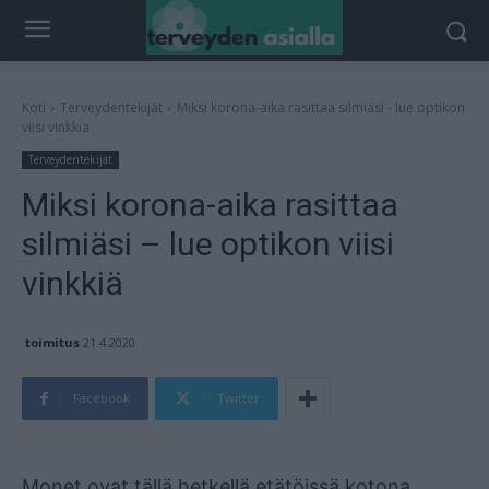
Koti
Terveydentekijät
Miksi korona-aika rasittaa silmiäsi - lue optikon
viisi vinkkiä
Terveydentekijät
Miksi korona-aika rasittaa
silmiäsi – lue optikon viisi
vinkkiä
toimitus
21.4.2020
Facebook
Twitter
Mainos
Monet ovat tällä hetkellä etätöissä kotona.