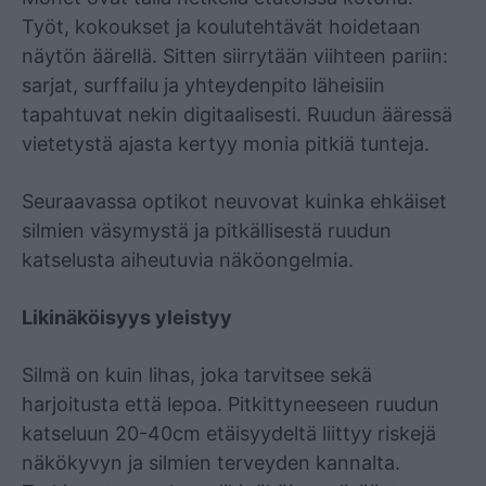
Työt, kokoukset ja koulutehtävät hoidetaan
näytön äärellä. Sitten siirrytään viihteen pariin:
sarjat, surffailu ja yhteydenpito läheisiin
tapahtuvat nekin digitaalisesti. Ruudun ääressä
vietetystä ajasta kertyy monia pitkiä tunteja.
Seuraavassa optikot neuvovat kuinka ehkäiset
silmien väsymystä ja pitkällisestä ruudun
katselusta aiheutuvia näköongelmia.
Likinäköisyys yleistyy
Silmä on kuin lihas, joka tarvitsee sekä
harjoitusta että lepoa. Pitkittyneeseen ruudun
katseluun 20-40cm etäisyydeltä liittyy riskejä
näkökyvyn ja silmien terveyden kannalta.