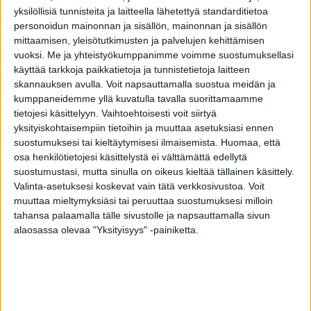
ETÄLÄÄKÄRI – edullinen ja aina lähelläsi,
yksilöllisiä tunnisteita ja laitteella lähetettyä standarditietoa
Klinikka Lux
personoidun mainonnan ja sisällön, mainonnan ja sisällön
mittaamisen, yleisötutkimusten ja palvelujen kehittämisen
vuoksi.
Me ja yhteistyökumppanimme voimme suostumuksellasi
THL:n mukaan Suomessa on 4 014
käyttää tarkkoja paikkatietoja ja tunnistetietoja laitteen
laboratoriovahvistettua koronavirustartuntaa.
skannauksen avulla. Voit napsauttamalla suostua meidän ja
Tartuntoja on todellisuudessa moninkertainen
kumppaneidemme yllä kuvatulla tavalla suorittamaamme
määrä.
tietojesi käsittelyyn. Vaihtoehtoisesti voit siirtyä
yksityiskohtaisempiin tietoihin ja muuttaa asetuksiasi ennen
suostumuksesi tai kieltäytymisesi ilmaisemista.
Huomaa, että
Apteekkituotteet luotettavasta suomalaisesta
osa henkilötietojesi käsittelystä ei välttämättä edellytä
verkkokaupasta – tilaa nyt.
suostumustasi, mutta sinulla on oikeus kieltää tällainen käsittely.
Valinta-asetuksesi koskevat vain tätä verkkosivustoa. Voit
muuttaa mieltymyksiäsi tai peruuttaa suostumuksesi milloin
tahansa palaamalla tälle sivustolle ja napsauttamalla sivun
TAGS
koronavirus
THL
alaosassa olevaa "Yksityisyys" -painiketta.
Facebook
Twitter