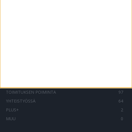
10 syytä olla onnellinen juuri tänään
9.5.2024
SUOSITUIMMAT OSIOT
UUTISET
1787
ILMIÖT
985
TERVEYDENTEKIJÄT
908
OMA TARINA
828
TOIMITUKSEN POIMINTA
97
YHTEISTYÖSSÄ
64
PLUS+
2
MUU
0