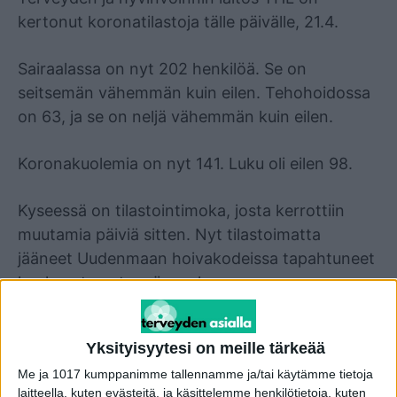
kertonut koronatilastoja tälle päivälle, 21.4.
Sairaalassa on nyt 202 henkilöä. Se on
seitsemän vähemmän kuin eilen. Tehohoidossa
on 63, ja se on neljä vähemmän kuin eilen.
Koronakuolemia on nyt 141. Luku oli eilen 98.
Kyseessä on tilastointimoka, josta kerrottiin
muutamia päiviä sitten. Nyt tilastoimatta
jääneet Uudenmaan hoivakodeissa tapahtuneet
kuolemat ovat myös mukana
kokonaiskuolleisuudessa. Kuolleiden määrä
hyppäsi tilastomokan vuoksi 44 prosenttia
Yksityisyytesi on meille tärkeää
yhdessä yössä.
Me ja 1017 kumppanimme tallennamme ja/tai käytämme tietoja
laitteella, kuten evästeitä, ja käsittelemme henkilötietoja, kuten