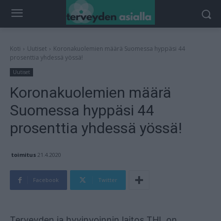
Koti
Uutiset
Koronakuolemien määrä Suomessa hyppäsi 44
prosenttia yhdessä yössä!
Uutiset
Koronakuolemien määrä
Suomessa hyppäsi 44
prosenttia yhdessä yössä!
toimitus
21.4.2020
Facebook
Twitter
Mainos
Terveyden ja hyvinvoinnin laitos THL on