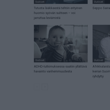
Uutiset
Uutiset
Tutusta lääkkeestä tehtiin erityinen
Seppo Saira
huomio syövän suhteen – voi
jarruttaa leviämistä
Uutiset
Uutiset
ADHD-tutkimuksessa saatiin yllättävä
Afrikkalaista
havainto vanhemmuudesta
kerran Suome
ryhdytty