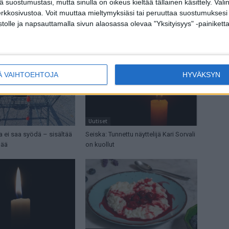
tä suostumustasi, mutta sinulla on oikeus kieltää tällainen käsittely. Val
erkkosivustoa. Voit muuttaa mieltymyksiäsi tai peruuttaa suostumuksesi
stolle ja napsauttamalla sivun alaosassa olevaa "Yksityisyys" -painiketta
Ä VAIHTOEHTOJA
HYVÄKSYN
Uutiset
ia ei saa syödä – sisältää
Seiska: Tunnettu näyttelijä Kari Sorvali
mää
on kuollut