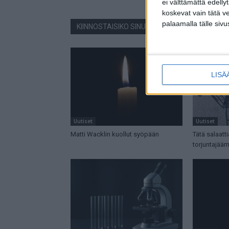
ei välttämättä edelly
koskevat vain tätä v
palaamalla tälle sivu
KIINNOSTAISIKO SINUA NÄMÄ JUTUT?
LISÄ
Uutiset
Uutiset
Matti Wacklin kuollut syöpään
Tätä salaatt
torjuntajää