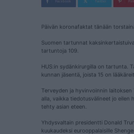
Facebook
Twitter
Pin
Mainos
Päivän koronafaktat tänään torstain
Suomen tartunnat kaksinkertaistuiva
tartuntoja 109.
HUS:in sydänkirurgilla on tartunta. Tar­t
kun­nan jä­sen­tä, jois­ta 15 on lää­kä­rei­
Terveyden ja hyvinvoinnin laitoksen
alla, vaikka tiedotusvälineet jo eilen
tehty asian eteen.
Yhdysvaltain presidentti Donald Tr
kuukaudeksi eurooppalaisille Shengen