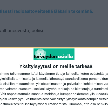
lisesti radioaaltoveitsellä lääkärin tekemänä.
altioneuvosto, poliisi
Yksityisyytesi on meille tärkeää
terest
WhatsApp
me tallennamme ja/tai käytämme tietoja laitteella, kuten evästeitä, j
 yksilöllisiä tunnisteita ja laitteella lähetettyä standarditietoa personoi
a sisällön mittaamisen, yleisötutkimusten ja palvelujen kehittämisen vu
 voimme suostumuksellasi käyttää tarkkoja paikkatietoja ja tunnistetie
Seuraava artikkeli
 Voit napsauttamalla suostua meidän ja kumppaneidemme yllä kuvatulla
Nyt puhuu THL:n johtaja: Tärkeä neljän kohdan
esi käsittelyyn. Vaihtoehtoisesti voit siirtyä yksityiskohtaisempiin tietoi
koronalista
ostumuksesi tai kieltäytymisesi ilmaisemista.
Huomaa, että osa henkilöti