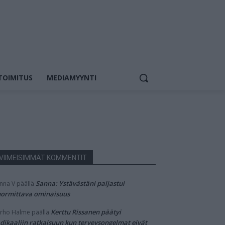
TOIMITUS
MEDIAMYYNTI
VIIMEISIMMÄT KOMMENTIT
Sanna: Ystävästäni paljastui
nna V
päällä
ormittava ominaisuus
Kerttu Rissanen päätyi
rho Halme
päällä
dikaaliin ratkaisuun kun terveysongelmat eivät