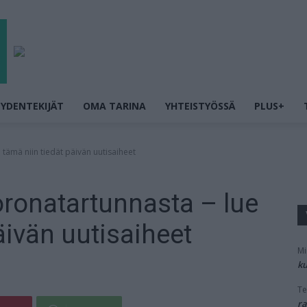
YDENTEKIJÄT
OMA TARINA
YHTEISTYÖSSÄ
PLUS+
 tämä niin tiedät päivän uutisaiheet
oronatartunnasta – lue
äivän uutisaiheet
Mi
ku
Te
ra