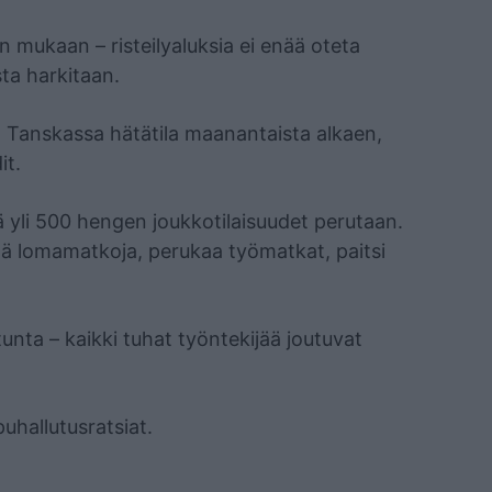
n mukaan – risteilyaluksia ei enää oteta
sta harkitaan.
lla, Tanskassa hätätila maanantaista alkaen,
it.
ä yli 500 hengen joukkotilaisuudet perutaan.
kää lomamatkoja, perukaa työmatkat, paitsi
unta – kaikki tuhat työntekijää joutuvat
puhallutusratsiat.