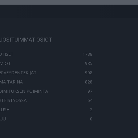
UOSITUIMMAT OSIOT
UTISET
1788
LMIÖT
985
ERVEYDENTEKIJÄT
908
MA TARINA
828
OIMITUKSEN POIMINTA
97
HTEISTYÖSSÄ
64
LUS+
2
UU
0