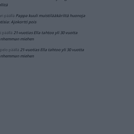
llitä
Pappa kuuli muistilääkäriltä huonoja
ri
päällä
tisia: Ajokortti pois
21-vuotias Ella tahtoo yli 30 vuotta
i
päällä
anhemman miehen
21-vuotias Ella tahtoo yli 30 vuotta
pelo
päällä
anhemman miehen