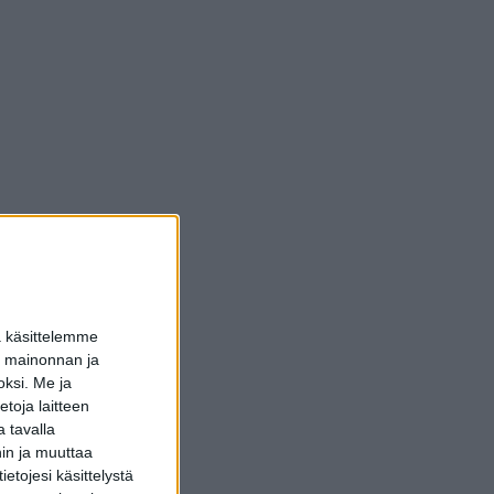
a käsittelemme
dun mainonnan ja
oksi.
Me ja
toja laitteen
 tavalla
hin ja muuttaa
etojesi käsittelystä