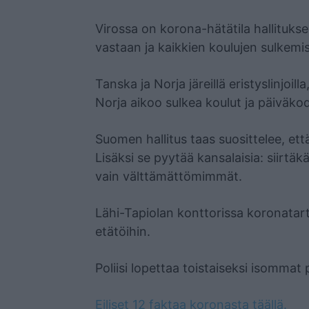
Virossa on korona-hätätila hallitukse
vastaan ja kaikkien koulujen sulkemi
Tanska ja Norja järeillä eristyslinjoi
Norja aikoo sulkea koulut ja päiväkod
Suomen hallitus taas suosittelee, ett
Lisäksi se pyytää kansalaisia: siirtä
vain välttämättömimmät.
Lähi-Tapiolan konttorissa koronatart
etätöihin.
Poliisi lopettaa toistaiseksi isommat 
Eiliset 12 faktaa koronasta täällä.