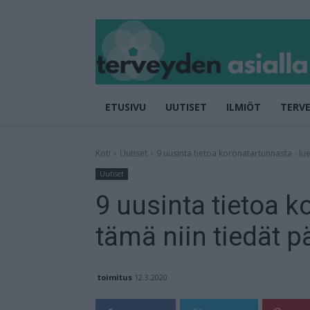
ETUSIVU
UUTISET
ILMIÖT
TERVE
Koti
Uutiset
9 uusinta tietoa koronatartunnasta - lue
Uutiset
9 uusinta tietoa k
tämä niin tiedät p
toimitus
12.3.2020