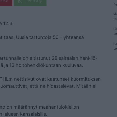
terest
WhatsApp
he
Ma
uu
a 12.3.
tät
v
t taas. Uusia tartuntoja 50 – yhteensä
Ka
v
un­nal­le on al­tis­tu­nut 28 sairaalan hen­ki­lö­
tä ja 13 hoi­to­hen­ki­lö­kun­taan kuu­lu­vaa.
 THL:n nettisivut ovat kaatuneet kuormituksen
 huomauttivat, että ne hidastelevat. Mitään ei
ump on määrännyt maahantulokiellon
-alueen kansalaisille.