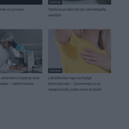
Uutiset
nen on poissa
Tästä puurosta tuli nyt valmistajalta
varoitus
Uutiset
 sikaruttoa löytynyt ensi
Liikahikoilun syy voi löytyä
sta – näihin toimiin
hermostosta – Suomessa on jo
reseptivoide, josta moni ei tiedä