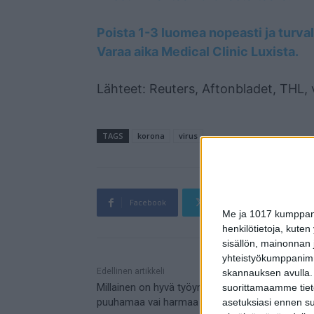
Poista 1-3 luomea nopeasti ja turval
Varaa aika Medical Clinic Luxista.
Lähteet: Reuters, Aftonbladet, THL, v
TAGS
korona
virus
Facebook
Twitter
Pin
Me ja 1017 kumppanim
henkilötietoja, kuten
sisällön, mainonnan j
yhteistyökumppanimme
Mainos
Edellinen artikkeli
skannauksen avulla.
Millainen on hyvä työympäristö – trendikäs
suorittamaamme tietoj
puuhamaa vai harmaa avokonttori
asetuksiasi ennen su