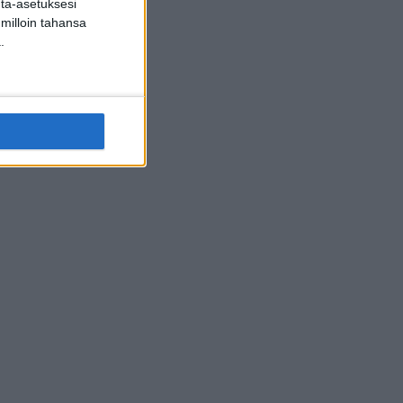
inta-asetuksesi
 milloin tahansa
.