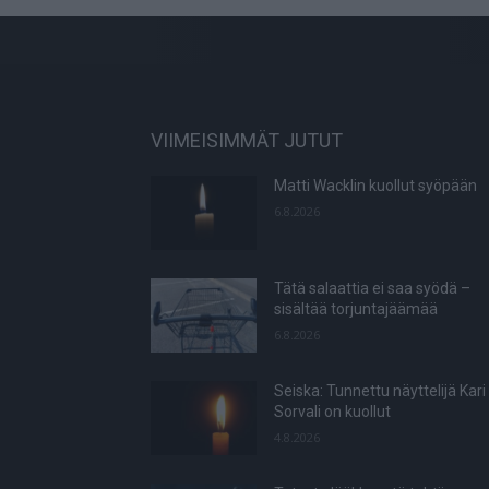
VIIMEISIMMÄT JUTUT
Matti Wacklin kuollut syöpään
6.8.2026
Tätä salaattia ei saa syödä –
sisältää torjuntajäämää
6.8.2026
Seiska: Tunnettu näyttelijä Kari
Sorvali on kuollut
4.8.2026