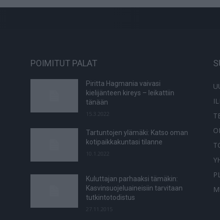
POIMITUT PALAT
S
Piritta Hagmania vaivasi
U
kielijänteen kireys – leikattiin
I
tänään
15.3.2022
T
O
Tartuntojen ylämäki: Katso oman
kotipaikkakuntasi tilanne
T
10.1.2022
Y
P
Kuluttajan parhaaksi tämäkin:
Kasvinsuojeluaineisiin tarvitaan
M
tutkintotodistus
27.11.2015