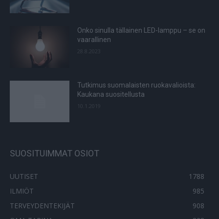
Onko sinulla tällainen LED-lamppu – se on
vaarallinen
28.8.2023
Tutkimus suomalaisten ruokavalioista:
Kaukana suositellusta
10.1.2019
SUOSITUIMMAT OSIOT
UUTISET
1788
ILMIÖT
985
TERVEYDENTEKIJÄT
908