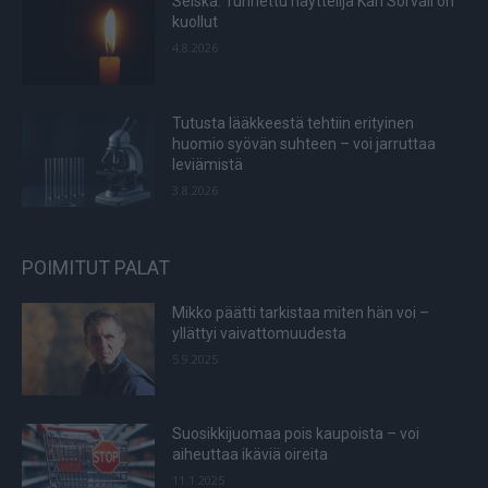
Seiska: Tunnettu näyttelijä Kari Sorvali on
kuollut
4.8.2026
Tutusta lääkkeestä tehtiin erityinen
huomio syövän suhteen – voi jarruttaa
leviämistä
3.8.2026
POIMITUT PALAT
Mikko päätti tarkistaa miten hän voi –
yllättyi vaivattomuudesta
5.9.2025
Suosikkijuomaa pois kaupoista – voi
aiheuttaa ikäviä oireita
11.1.2025