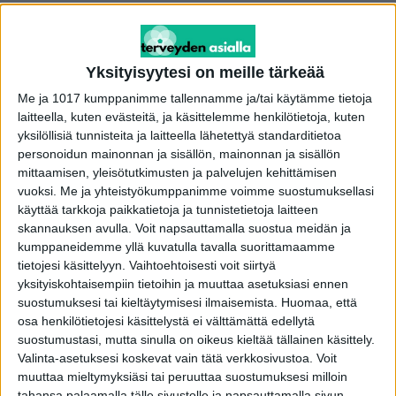
– ja oireet voivat jäädä kokonaan hoitamatta.
Seuraukset voivat Genazzanin mukaan näin
Yksityisyytesi on meille tärkeää
ollen olla terveydelle epäsuotuisia. Professori
Me ja 1017 kumppanimme tallennamme ja/tai käytämme tietoja
haastaakin tiedeyhteisöä ja lääkäreitä tutkimaan
laitteella, kuten evästeitä, ja käsittelemme henkilötietoja, kuten
hormonikorvaushoitojen lisäksi myös muita
yksilöllisiä tunnisteita ja laitteella lähetettyä standarditietoa
personoidun mainonnan ja sisällön, mainonnan ja sisällön
vaihtoehtoja.
mittaamisen, yleisötutkimusten ja palvelujen kehittämisen
vuoksi.
Me ja yhteistyökumppanimme voimme suostumuksellasi
-Meidän on rohkaistava naisia etsimään apua jo
käyttää tarkkoja paikkatietoja ja tunnistetietoja laitteen
varhaisessa vaiheessa, kun vaihdevuosioireet
skannauksen avulla. Voit napsauttamalla suostua meidän ja
kumppaneidemme yllä kuvatulla tavalla suorittamaamme
alkavat. On tarjottava vaihtoehtoja
tietojesi käsittelyyn. Vaihtoehtoisesti voit siirtyä
tavanomaiselle hoidolle. Monet naiset
yksityiskohtaisempiin tietoihin ja muuttaa asetuksiasi ennen
suhtautuvat epäilevästi hormonihoitoon ja
suostumuksesi tai kieltäytymisesi ilmaisemista.
Huomaa, että
pidättäytyvät siksi kokonaan
osa henkilötietojesi käsittelystä ei välttämättä edellytä
suostumustasi, mutta sinulla on oikeus kieltää tällainen käsittely.
vaihdevuosioireiden hoidosta, sanoo professori
Valinta-asetuksesi koskevat vain tätä verkkosivustoa. Voit
Genazzani, Euroopan gynekologiyhdistyksen
muuttaa mieltymyksiäsi tai peruuttaa suostumuksesi milloin
puheenjohtaja.
tahansa palaamalla tälle sivustolle ja napsauttamalla sivun