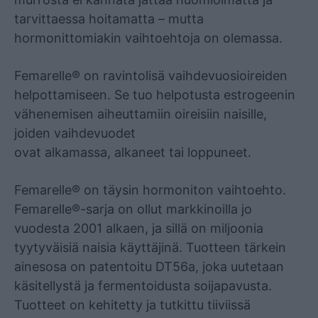
tarvittaessa hoitamatta – mutta
hormonittomiakin vaihtoehtoja on olemassa.
Femarelle® on ravintolisä vaihdevuosioireiden
helpottamiseen. Se tuo helpotusta estrogeenin
vähenemisen aiheuttamiin oireisiin naisille,
joiden vaihdevuodet
ovat alkamassa, alkaneet tai loppuneet.
Femarelle® on täysin hormoniton vaihtoehto.
Femarelle®-sarja on ollut markkinoilla jo
vuodesta 2001 alkaen, ja sillä on miljoonia
tyytyväisiä naisia käyttäjinä. Tuotteen tärkein
ainesosa on patentoitu DT56a, joka uutetaan
käsitellystä ja fermentoidusta soijapavusta.
Tuotteet on kehitetty ja tutkittu tiiviissä