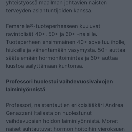
yhteistyössä maailman johtavien naisten
terveyden asiantuntijoiden kanssa.
Femarelle®-tuoteperheeseen kuuluvat
ravintolisät 40+, 50+ ja 60+ -naisille.
Tuoteperheen ensimmäinen 40+ soveltuu iholle,
hiuksille ja vähentämään väsymystä. 50+ auttaa
säätelemään hormonitoimintaa ja 60+ auttaa
luustoa säilyttämään kuntonsa.
Professori huolestui vaihdevuosivaivojen
laiminlyönnistä
Professori, naistentautien erikoislääkäri Andrea
Genazzani Italiasta on huolestunut
vaihdevuosien hoidon laiminlyönnistä. Monet
naiset suhtautuvat hormonihoitoihin vieroksuen