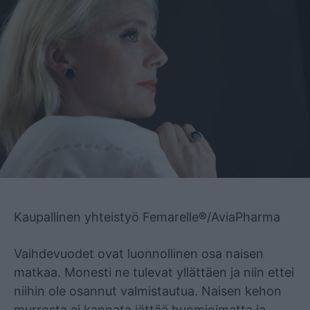
Mainos
Kaupallinen yhteistyö Femarelle®/AviaPharma
Vaihdevuodet ovat luonnollinen osa naisen
matkaa. Monesti ne tulevat yllättäen ja niin ettei
niihin ole osannut valmistautua. Naisen kehon
murrosta ei kannata jättää huomioimatta ja