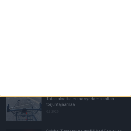
21-vuotias Ella tahtoo yli 30 vuotta vanhemman
Kapelo
päällä
miehen
VIIMEISIMMÄT JUTUT
Matti Wacklin kuollut syöpään
6.8.2026
Tätä salaattia ei saa syödä – sisältää
torjuntajäämää
6.8.2026