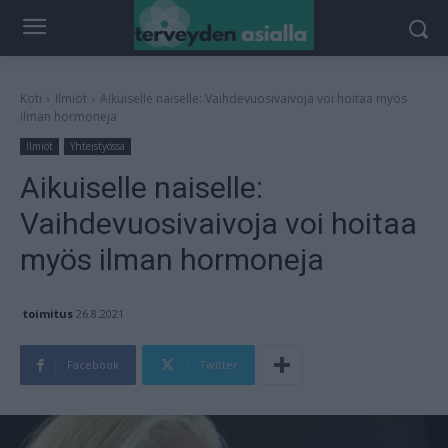
Koti
Ilmiöt
Aikuiselle naiselle: Vaihdevuosivaivoja voi hoitaa myös
ilman hormoneja
Ilmiöt
Yhteistyössä
Aikuiselle naiselle:
Vaihdevuosivaivoja voi hoitaa
myös ilman hormoneja
toimitus
26.8.2021
Facebook
Twitter