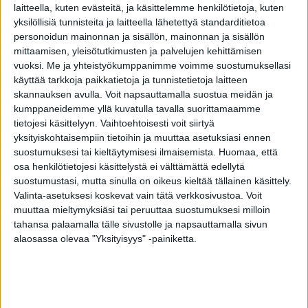
roolissaan ja myös omana itsenään on luonut
laitteella, kuten evästeitä, ja käsittelemme henkilötietoja, kuten
meille suomalaisille hyvää ja positiivista mieltä
yksilöllisiä tunnisteita ja laitteella lähetettyä standarditietoa
personoidun mainonnan ja sisällön, mainonnan ja sisällön
täysin suvereenilla tavalla. Tanhupallon hauskat
mittaamisen, yleisötutkimusten ja palvelujen kehittämisen
pähkäilyt ja Kitin luonnonläheinen oma tyyli
vuoksi.
Me ja yhteistyökumppanimme voimme suostumuksellasi
sosiaalisessa mediassa ovat kuin virvoittava
käyttää tarkkoja paikkatietoja ja tunnistetietoja laitteen
skannauksen avulla. Voit napsauttamalla suostua meidän ja
keidas erämaassa.”
kumppaneidemme yllä kuvatulla tavalla suorittamaamme
tietojesi käsittelyyn. Vaihtoehtoisesti voit siirtyä
Palkintoraadin puheenjohtajana toimi tuttuun
yksityiskohtaisempiin tietoihin ja muuttaa asetuksiasi ennen
tapaan Timo Palonen. Vuonna 2020 Vuoden
suostumuksesi tai kieltäytymisesi ilmaisemista.
Huomaa, että
osa henkilötietojesi käsittelystä ei välttämättä edellytä
Ilopilleri oli Keskisen kyläkaupan tv:stä tuttu
suostumustasi, mutta sinulla on oikeus kieltää tällainen käsittely.
Tuula.
Valinta-asetuksesi koskevat vain tätä verkkosivustoa. Voit
muuttaa mieltymyksiäsi tai peruuttaa suostumuksesi milloin
Jaa tämä juttu ja luo hyvää mieltä!
tahansa palaamalla tälle sivustolle ja napsauttamalla sivun
alaosassa olevaa "Yksityisyys" -painiketta.
TAGS
Kiti Kokkonen
Tanhupallo
Vuoden Ilopilleri 2021