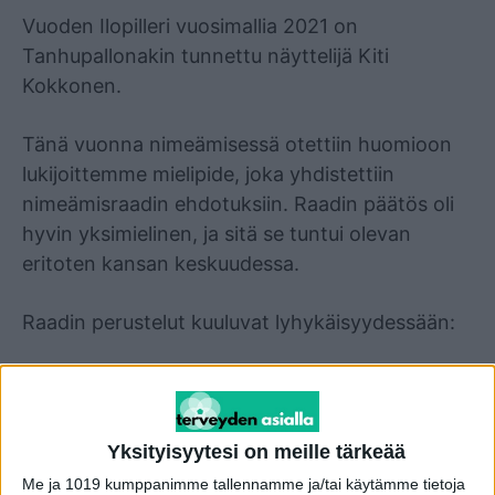
Vuoden Ilopilleri vuosimallia 2021 on
Tanhupallonakin tunnettu näyttelijä Kiti
Kokkonen.
Tänä vuonna nimeämisessä otettiin huomioon
lukijoittemme mielipide, joka yhdistettiin
nimeämisraadin ehdotuksiin. Raadin päätös oli
hyvin yksimielinen, ja sitä se tuntui olevan
eritoten kansan keskuudessa.
Raadin perustelut kuuluvat lyhykäisyydessään:
”Nauru on varsinkin poikkeusaikana kiven
takana. Nauru on ihmiselle tärkeää. Nauru ja
hyvä mieli ovat nyt jos koskaan tarpeellisia. Kiti
Yksityisyytesi on meille tärkeää
Kokkonen omassa hersyvässä Tanhupallo-
Me ja 1019 kumppanimme tallennamme ja/tai käytämme tietoja