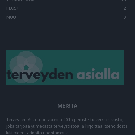
PLUS+
2
MUU
0
MEISTÄ
Terveyden Asialla on vuonna 2015 perustettu verkkosivusto,
joka tarjoaa ytimekästä terveystietoa ja kirjoittaa itsehoidosta
lukijoiden tarinoita unohtamatta.