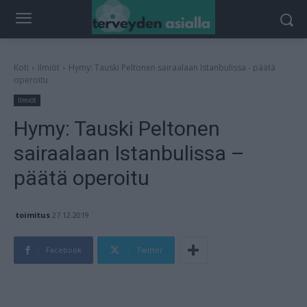
Koti
Ilmiöt
Hymy: Tauski Peltonen sairaalaan Istanbulissa - päätä
operoitu
Ilmiöt
Hymy: Tauski Peltonen
sairaalaan Istanbulissa –
päätä operoitu
toimitus
27.12.2019
Facebook
Twitter