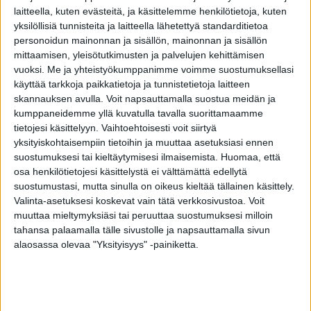
Laulaja Tauno ”Tauski” Peltosen päätä on
laitteella, kuten evästeitä, ja käsittelemme henkilötietoja, kuten
operoitu Turkin Istanbulissa sairaalassa, kertoo
yksilöllisiä tunnisteita ja laitteella lähetettyä standarditietoa
personoidun mainonnan ja sisällön, mainonnan ja sisällön
tuore painettu Hymy-lehti.
mittaamisen, yleisötutkimusten ja palvelujen kehittämisen
vuoksi.
Me ja yhteistyökumppanimme voimme suostumuksellasi
Peltonen kertoo kärsineensä jo pitkään
käyttää tarkkoja paikkatietoja ja tunnistetietoja laitteen
kaljuuntumisesta. Turkissa hänen päähänsä
skannauksen avulla. Voit napsauttamalla suostua meidän ja
kumppaneidemme yllä kuvatulla tavalla suorittamaamme
siirrettiin lähes neljä tuhatta hiussiirrännäistä
tietojesi käsittelyyn. Vaihtoehtoisesti voit siirtyä
juurineen.
yksityiskohtaisempiin tietoihin ja muuttaa asetuksiasi ennen
suostumuksesi tai kieltäytymisesi ilmaisemista.
Huomaa, että
Kaljuuntuminen alkoi viime vuosina häiritä
osa henkilötietojesi käsittelystä ei välttämättä edellytä
suostumustasi, mutta sinulla on oikeus kieltää tällainen käsittely.
laulajan arkea. Hän kertoo lehdessä joutuneensa
Valinta-asetuksesi koskevat vain tätä verkkosivustoa. Voit
rajaamaan video- ja lehtikuvauksia niin, ettei
muuttaa mieltymyksiäsi tai peruuttaa suostumuksesi milloin
ylhäältä tai takaapäin kuvattu ollenkaan.
tahansa palaamalla tälle sivustolle ja napsauttamalla sivun
alaosassa olevaa "Yksityisyys" -painiketta.
Katso kuva operaatiosta Hymystä,
täältä.