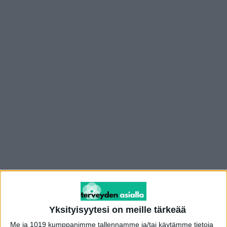
Yksityisyytesi on meille tärkeää
Mainos
Me ja 1019 kumppanimme tallennamme ja/tai käytämme tietoja