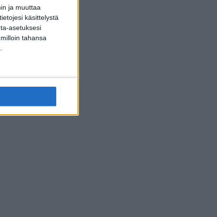
hin ja muuttaa
etojesi käsittelystä
inta-asetuksesi
 milloin tahansa
.