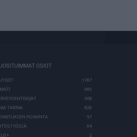
UOSITUIMMAT OSIOT
UTISET
1787
LMIÖT
985
ERVEYDENTEKIJÄT
908
MA TARINA
828
OIMITUKSEN POIMINTA
97
HTEISTYÖSSÄ
64
LUS+
2