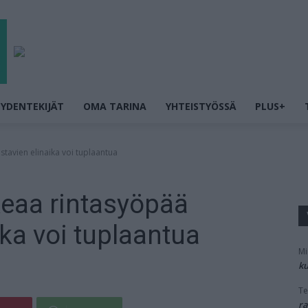
YDENTEKIJÄT
OMA TARINA
YHTEISTYÖSSÄ
PLUS+
stavien elinaika voi tuplaantua
keaa rintasyöpää
ika voi tuplaantua
Mi
ku
Te
ra