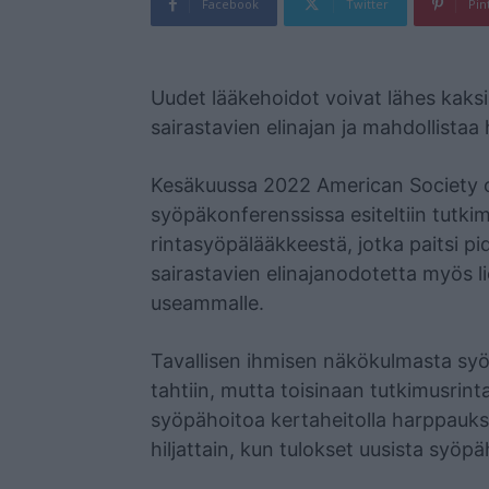
Facebook
Twitter
Pin
Mainos
Uudet lääkehoidot voivat lähes kaksin
sairastavien elinajan ja mahdollistaa 
Kesäkuussa 2022 American Society o
syöpäkonferenssissa esiteltiin tutki
rintasyöpälääkkeestä, jotka paitsi p
sairastavien elinajanodotetta myös lie
useammalle.
Tavallisen ihmisen näkökulmasta syö
tahtiin, mutta toisinaan tutkimusrint
syöpähoitoa kertaheitolla harppauks
hiljattain, kun tulokset uusista syöpäh