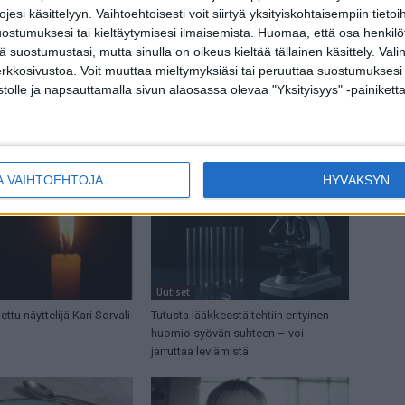
esi käsittelyyn. Vaihtoehtoisesti voit siirtyä yksityiskohtaisempiin tietoi
Seuraava artikkeli
ostumuksesi tai kieltäytymisesi ilmaisemista.
Huomaa, että osa henkilöti
Kirsi: Sain lituskan vatsan tekemättä oikeastaan
tä suostumustasi, mutta sinulla on oikeus kieltää tällainen käsittely. Val
mitään!
erkkosivustoa. Voit muuttaa mieltymyksiäsi tai peruuttaa suostumuksesi
stolle ja napsauttamalla sivun alaosassa olevaa "Yksityisyys" -painiketta
Ä VAIHTOEHTOJA
HYVÄKSYN
Uutiset
ttu näyttelijä Kari Sorvali
Tutusta lääkkeestä tehtiin erityinen
huomio syövän suhteen – voi
jarruttaa leviämistä