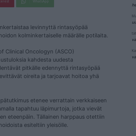
terest
WhatsApp
he
Ma
uu
kertaistaa levinnyttä ​​rintasyöpää
tät
hoidon kolminkertaiselle määrälle potilaita.
v
Ka
f Clinical Oncologyn (ASCO)
v
mustuloksia kahdesta uudesta
identävät pitkälle edennyttä rintasyöpää
vittävät oireita ja tarjoavat hoitoa yhä
pätutkimus etenee verrattain verkkaiseen
amalla tapahtuu läpimurtoja, jotka vievät
en eteenpäin. Tällainen harppaus otettiin
oidoista esiteltiin yleisölle.