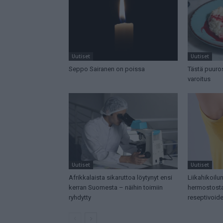
Uutiset
Uutiset
Seppo Sairanen on poissa
Tästä puurost
varoitus
Uutiset
Uutiset
Afrikkalaista sikaruttoa löytynyt ensi
Liikahikoilun
kerran Suomesta – näihin toimiin
hermostost
ryhdytty
reseptivoide