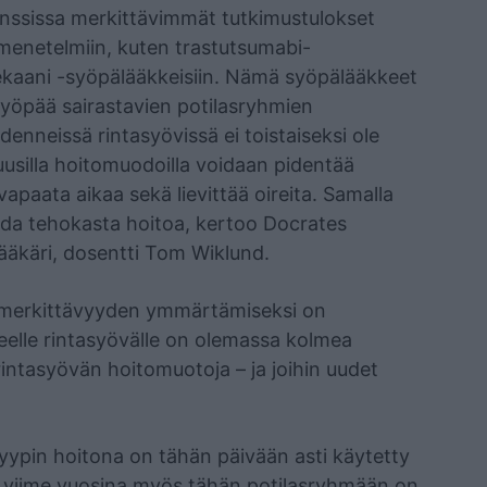
nssissa merkittävimmät tutkimustulokset
tomenetelmiin, kuten trastutsumabi-
ekaani -syöpälääkkeisiin. Nämä syöpälääkkeet
asyöpää sairastavien potilasryhmien
edenneissä rintasyövissä ei toistaiseksi ole
usilla hoitomuodoilla voidaan pidentää
apaata aikaa sekä lievittää oireita. Samalla
da tehokasta hoitoa, kertoo Docrates
ääkäri, dosentti Tom Wiklund.
 merkittävyyden ymmärtämiseksi on
neelle rintasyövälle on olemassa kolmea
 rintasyövän hoitomuotoja – ja joihin uudet
yypin hoitona on tähän päivään asti käytetty
a viime vuosina myös tähän potilasryhmään on