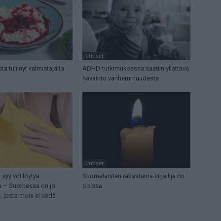
Uutiset
a tuli nyt valmistajalta
ADHD-tutkimuksessa saatiin yllättävä
havainto vanhemmuudesta
Uutiset
 syy voi löytyä
Suomalaisten rakastama kirjailija on
a – Suomessa on jo
poissa
, josta moni ei tiedä