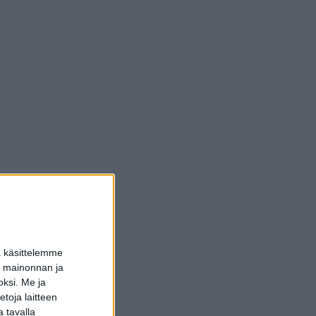
a käsittelemme
dun mainonnan ja
oksi.
Me ja
toja laitteen
 tavalla