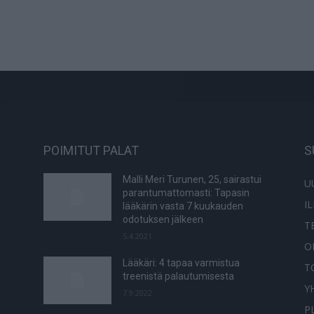
POIMITUT PALAT
S
Malli Meri Turunen, 25, sairastui
U
parantumattomasti: Tapasin
I
lääkärin vasta 7 kuukauden
odotuksen jälkeen
T
5.4.2021
O
Lääkäri: 4 tapaa varmistua
T
treenistä palautumisesta
Y
7.9.2022
P