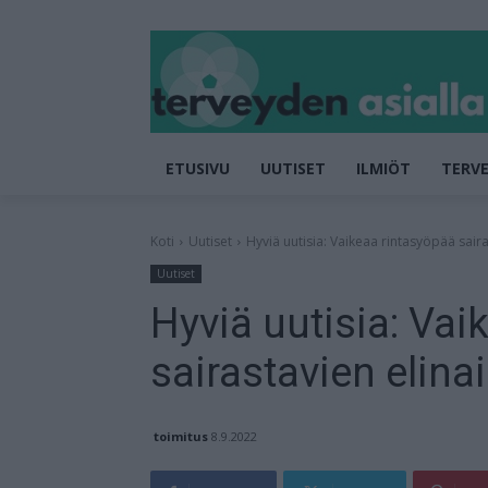
ETUSIVU
UUTISET
ILMIÖT
TERVE
Koti
Uutiset
Hyviä uutisia: Vaikeaa rintasyöpää saira
Uutiset
Hyviä uutisia: Vai
sairastavien elina
toimitus
8.9.2022