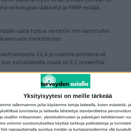
uno-onkologisia lääkkeitä ja PARP-estäjiä,
dalla uutta hoitoa verrattiin niin sanottuihin
naikaennuste merkittävästi.
loittamisesta 22,4 prosenttia potilaista oli
kun sytostaateilla osuus oli 5,2 prosenttia.
Yksityisyytesi on meille tärkeää
me tallennamme ja/tai käytämme tietoja laitteella, kuten evästeitä, j
terest
WhatsApp
 yksilöllisiä tunnisteita ja laitteella lähetettyä standarditietoa personoi
a sisällön mittaamisen, yleisötutkimusten ja palvelujen kehittämisen vu
 voimme suostumuksellasi käyttää tarkkoja paikkatietoja ja tunnistetie
 Voit napsauttamalla suostua meidän ja kumppaneidemme yllä kuvatulla