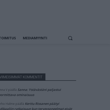
TOIMITUS
MEDIAMYYNTI
VIIMEISIMMÄT KOMMENTIT
Sanna: Ystävästäni paljastui
nna V
päällä
ormittava ominaisuus
Kerttu Rissanen päätyi
rho Halme
päällä
dikaaliin ratkaisuun kun terveysongelmat eivät