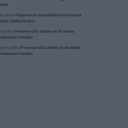
llitä
Pappa kuuli muistilääkäriltä huonoja
ri
päällä
tisia: Ajokortti pois
21-vuotias Ella tahtoo yli 30 vuotta
i
päällä
anhemman miehen
21-vuotias Ella tahtoo yli 30 vuotta
pelo
päällä
anhemman miehen