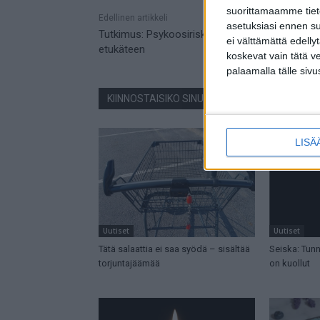
suorittamaamme tietoj
Mainos
Edellinen artikkeli
asetuksiasi ennen su
Tutkimus: Psykoosiriskin voi havaita vuosia
ei välttämättä edelly
etukäteen
koskevat vain tätä v
palaamalla tälle sivu
KIINNOSTAISIKO SINUA NÄMÄ JUTUT?
LISÄ
Uutiset
Uutiset
Tätä salaattia ei saa syödä – sisältää
Seiska: Tunne
torjuntajäämää
on kuollut