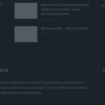
en
Mitäs ihmettä: Lääkäri kuuntelee
M
sydämen ja keuhkot etänä,
samoin kuin korvat…
22.11.2019
Aloita pyöräily – tässä 4 vinkkiä!
13.5.2022
ISTÄ
T
eyden Asialla on vuonna 2015 perustettu verkkosivusto,
 tarjoaa ytimekästä terveystietoa ja kirjoittaa itsehoidosta
joiden tarinoita unohtamatta.