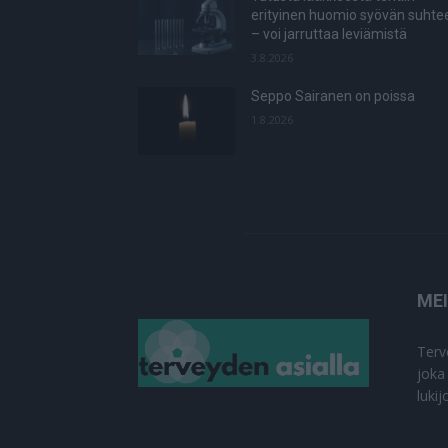
erityinen huomio syövän suhte
– voi jarruttaa leviämistä
3.8.2026
Seppo Sairanen on poissa
1.8.2026
ME
Terv
joka
luki