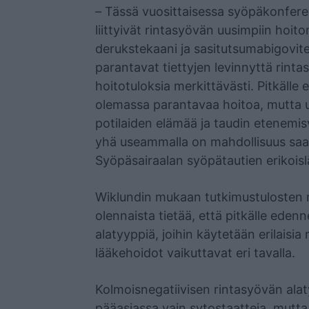
–
Tässä vuosittaisessa syöpäkonfere
liittyivät rintasyövän uusimpiin hoi
derukstekaani ja sasitutsumabigovit
parantavat tiettyjen levinnyttä rint
hoitotuloksia merkittävästi. Pitkälle 
olemassa parantavaa hoitoa, mutta u
potilaiden elämää ja taudin etenemisv
yhä useammalla on mahdollisuus saa
Syöpäsairaalan syöpätautien erikoisl
Wiklundin mukaan tutkimustulosten
olennaista tietää, että pitkälle eden
alatyyppiä, joihin käytetään erilaisia
lääkehoidot vaikuttavat eri tavalla.
Kolmoisnegatiivisen rintasyövän alat
pääasiassa vain sytostaatteja, mutt