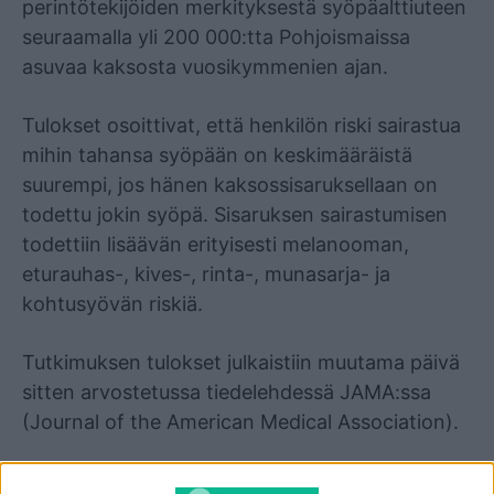
perintötekijöiden merkityksestä syöpäalttiuteen
seuraamalla yli 200 000:tta Pohjoismaissa
asuvaa kaksosta vuosikymmenien ajan.
Tulokset osoittivat, että henkilön riski sairastua
mihin tahansa syöpään on keskimääräistä
suurempi, jos hänen kaksossisaruksellaan on
todettu jokin syöpä. Sisaruksen sairastumisen
todettiin lisäävän erityisesti melanooman,
eturauhas-, kives-, rinta-, munasarja- ja
kohtusyövän riskiä.
Tutkimuksen tulokset julkaistiin muutama päivä
sitten arvostetussa tiedelehdessä JAMA:ssa
(Journal of the American Medical Association).
Tutkimus perustui Suomessa, Tanskassa,