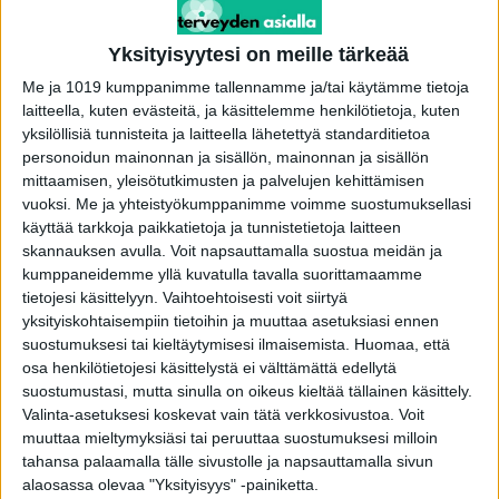
Norjassa ja Ruotsissa asuvien kaksosten
seuraamiseen keskimäärin yli kolmen
Yksityisyytesi on meille tärkeää
vuosikymmenen ajan. Tutkimusryhmä arvioi,
Me ja 1019 kumppanimme tallennamme ja/tai käytämme tietoja
että joka kolmas (32 %) tutkimukseen
laitteella, kuten evästeitä, ja käsittelemme henkilötietoja, kuten
yksilöllisiä tunnisteita ja laitteella lähetettyä standarditietoa
osallistuneista kaksosista sairastuu syöpään
personoidun mainonnan ja sisällön, mainonnan ja sisällön
elinaikanaan, eli heidän sairastumisriskinsä on
mittaamisen, yleisötutkimusten ja palvelujen kehittämisen
sama kuin muullakin väestöllä. Syöpään
vuoksi.
Me ja yhteistyökumppanimme voimme suostumuksellasi
sairastuneen kaksosen kaksossisaruksen riski
käyttää tarkkoja paikkatietoja ja tunnistetietoja laitteen
skannauksen avulla. Voit napsauttamalla suostua meidän ja
sairastua syöpään oli tätä suurempi,
kumppaneidemme yllä kuvatulla tavalla suorittamaamme
epäidenttisellä kaksossisaruksella 37 % ja
tietojesi käsittelyyn. Vaihtoehtoisesti voit siirtyä
identtisellä 46 %.
yksityiskohtaisempiin tietoihin ja muuttaa asetuksiasi ennen
suostumuksesi tai kieltäytymisesi ilmaisemista.
Huomaa, että
osa henkilötietojesi käsittelystä ei välttämättä edellytä
-Yksilöt eroavat sairastumisriskiltään niin
suostumustasi, mutta sinulla on oikeus kieltää tällainen käsittely.
syöpätautien kuin muidenkin sairauksien osalta.
Valinta-asetuksesi koskevat vain tätä verkkosivustoa. Voit
Kaksostutkimusten avulla, erityisesti identtisten
muuttaa mieltymyksiäsi tai peruuttaa suostumuksesi milloin
tahansa palaamalla tälle sivustolle ja napsauttamalla sivun
ja epäidenttisten kaksosten sairastumisriskiä
alaosassa olevaa "Yksityisyys" -painiketta.
vertaamalla, pystytään arvioimaan