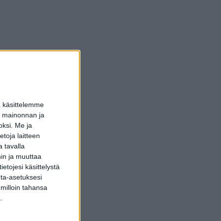
a käsittelemme
dun mainonnan ja
oksi.
Me ja
toja laitteen
 tavalla
hin ja muuttaa
etojesi käsittelystä
inta-asetuksesi
 milloin tahansa
.