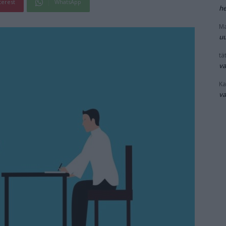
terest
WhatsApp
he
Ma
uu
tät
v
Ka
v