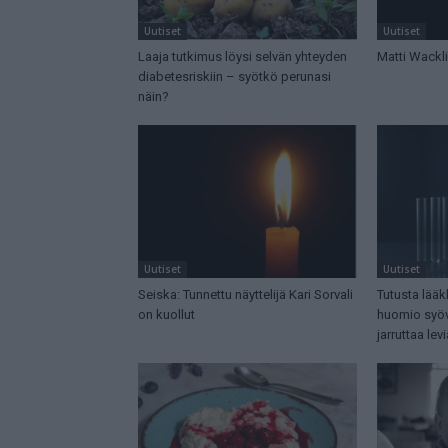
Uutiset
Uutiset
Laaja tutkimus löysi selvän yhteyden
Matti Wackl
diabetesriskiin – syötkö perunasi
näin?
Uutiset
Uutiset
Seiska: Tunnettu näyttelijä Kari Sorvali
Tutusta lääkk
on kuollut
huomio syöv
jarruttaa lev