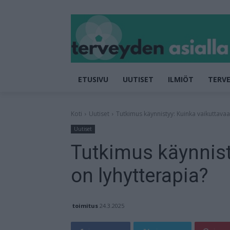
ETUSIVU
UUTISET
ILMIÖT
TERVE
Koti
Uutiset
Tutkimus käynnistyy: Kuinka vaikuttavaa
Uutiset
Tutkimus käynnist
on lyhytterapia?
toimitus
24.3.2025