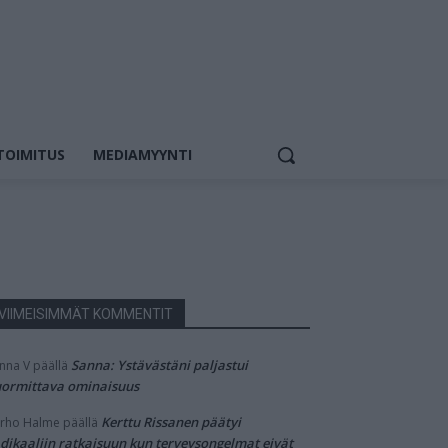
TOIMITUS
MEDIAMYYNTI
VIIMEISIMMÄT KOMMENTIT
Sanna: Ystävästäni paljastui
nna V
päällä
ormittava ominaisuus
Kerttu Rissanen päätyi
rho Halme
päällä
dikaaliin ratkaisuun kun terveysongelmat eivät