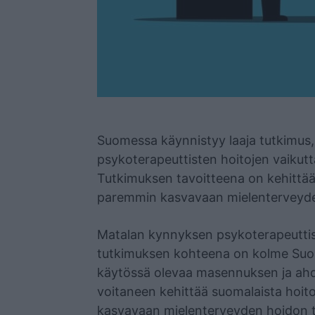
Mainos
Suomessa käynnistyy laaja tutkimus,
psykoterapeuttisten hoitojen vaikutt
Tutkimuksen tavoitteena on kehittä
paremmin kasvavaan mielenterveyde
Matalan kynnyksen psykoterapeuttist
tutkimuksen kohteena on kolme Suom
käytössä olevaa masennuksen ja ahd
voitaneen kehittää suomalaista hoi
kasvavaan mielenterveyden hoidon 