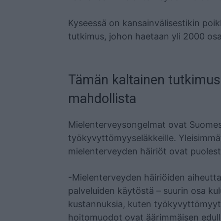
Kyseessä on kansainvälisestikin poikk
tutkimus, johon haetaan yli 2000 osa
Tämän kaltainen tutkimus e
mahdollista
Mielenterveysongelmat ovat Suomessa
työkyvyttömyyseläkkeille. Yleisimmä
mielenterveyden häiriöt ovat puoles
-Mielenterveyden häiriöiden aiheutta
palveluiden käytöstä – suurin osa kul
kustannuksia, kuten työkyvyttömyyttä
hoitomuodot ovat äärimmäisen edullisi