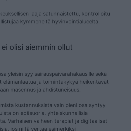
euksellisen laaja satunnaistettu, kontrolloitu
llistujaa kymmeneltä hyvinvointialueelta.
i olisi aiemmin ollut
 yleisin syy sairauspäivärahakausille sekä
t elämänlaatua ja toimintakykyä heikentävät
taan masennus ja ahdistuneisuus.
mista kustannuksista vain pieni osa syntyy
uista on epäsuoria, yhteiskunnallisia
. Varhaisen vaiheen terapiat ja digitaaliset
a, jos niitä vertaa esimerkiksi