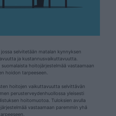
 jossa selvitetään matalan kynnyksen
avuutta ja kustannusvaikuttavuutta.
ä suomalaista hoitojärjestelmää vastaamaan
n hoidon tarpeeseen.
en hoitojen vaikuttavuutta selvittävän
en perusterveydenhuollossa yleisesti
istuksen hoitomuotoa. Tuloksien avulla
tojärjestelmää vastaamaan paremmin yhä
tarpeeseen.