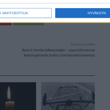
Ä VAIHTOEHTOJA
HYVÄKSYN
terest
WhatsApp
Seuraava artikkeli
Aina ei tarvita leikkaussalia – jopa kolmasosa
käsiongelmista hoituu toimenpidehuoneissa