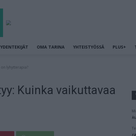
YDENTEKIJÄT
OMA TARINA
YHTEISTYÖSSÄ
PLUS+
 on lyhytterapia?
yy: Kuinka vaikuttavaa
Mi
ku
Te
ra