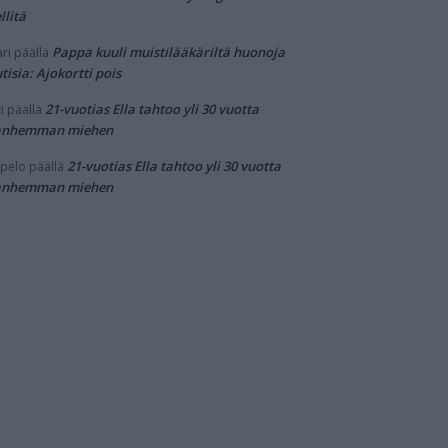
llitä
Pappa kuuli muistilääkäriltä huonoja
ri
päällä
tisia: Ajokortti pois
21-vuotias Ella tahtoo yli 30 vuotta
i
päällä
anhemman miehen
21-vuotias Ella tahtoo yli 30 vuotta
pelo
päällä
anhemman miehen