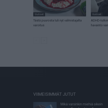
Uutiset
Uutiset
Tästä puurosta tuli nyt valmistajalta
ADHD-tutkim
varoitus
havainto v
VIIMEISIMMÄT JUTUT
Mikä varsinkin miehiä oikein