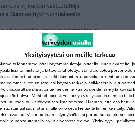
annuksiin, kertoo vastuututkija,
nais-Suomen hyvinvointialueelta.
en lyhytterapian, ohjatun omahoidon ja
annusvaikuttavuutta. Yksilön paranemisen
yspalveluiden käyttöä ja työllistymistä.
Yksityisyytesi on meille tärkeää
lut muutama vuosi sitten mahdollista.
me tallennamme ja/tai käytämme tietoja laitteella, kuten evästeitä, j
ä kansallinen Terapiat etulinjaan -yhteistyö
 yksilöllisiä tunnisteita ja laitteella lähetettyä standarditietoa personoi
a sisällön mittaamisen, yleisötutkimusten ja palvelujen kehittämisen vu
ialueilla eri puolilla Suomea on tällä hetkellä
 voimme suostumuksellasi käyttää tarkkoja paikkatietoja ja tunnistetie
t menetelmät käytössä perustason
 Voit napsauttamalla suostua meidän ja kumppaneidemme yllä kuvatulla
rkittävää paitsi kansallisen tutkimuksen, niin
esi käsittelyyn. Vaihtoehtoisesti voit siirtyä yksityiskohtaisempiin tietoi
ostumuksesi tai kieltäytymisesi ilmaisemista.
Huomaa, että osa henkilöti
taisuuden edistämisen kannalta, sanoo
tä suostumustasi, mutta sinulla on oikeus kieltää tällainen käsittely. Val
rofessori Suoma Saarni HUSin Psykiatrialta.
erkkosivustoa. Voit muuttaa mieltymyksiäsi tai peruuttaa suostumuksesi
stolle ja napsauttamalla sivun alaosassa olevaa "Yksityisyys" -painiketta