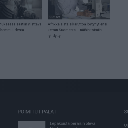
Uutiset
uksessa saatiin yllättävä
Afrikkalaista sikaruttoa löytynyt ensi
anhemmuudesta
kerran Suomesta – näihin toimiin
ryhdytty
POIMITUT PALAT
S
Lepakoista peräisin oleva
U