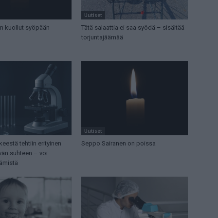
Uutiset
in kuollut syöpään
Tätä salaattia ei saa syödä – sisältää
torjuntajäämää
Uutiset
eestä tehtiin erityinen
Seppo Sairanen on poissa
än suhteen – voi
iämistä