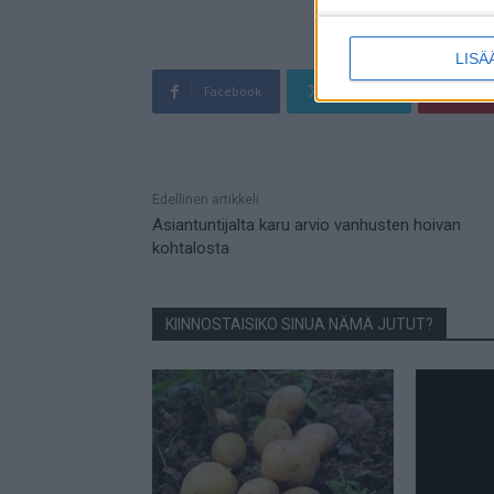
LISÄ
Facebook
Twitter
Pin
Mainos
Edellinen artikkeli
Asiantuntijalta karu arvio vanhusten hoivan
kohtalosta
KIINNOSTAISIKO SINUA NÄMÄ JUTUT?