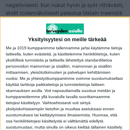
negatiivisesti. Kun nukut hyvin ja syöt riittävästi,
ehdit todennäköisesti palautua tiistain treenistä
torstaihin mennessä.”
2. Hiilarit, proteiinit – kelle
Yksityisyytesi on meille tärkeää
mitäkin?
Me ja 1019 kumppanimme tallennamme ja/tai käytämme tietoja
laitteella, kuten evästeitä, ja käsittelemme henkilötietoja, kuten
yksilöllisiä tunnisteita ja laitteella lähetettyä standarditietoa
“Unen tavoin myös ravinto ylläpitää ja tukee
personoidun mainonnan ja sisällön, mainonnan ja sisällön
suorituskykyä. Aerobisten lajien, kuten
mittaamisen, yleisötutkimusten ja palvelujen kehittämisen
vuoksi.
Me ja yhteistyökumppanimme voimme suostumuksellasi
lenkkeilyn, hiihdon ja uinnin harrastajan tulee
käyttää tarkkoja paikkatietoja ja tunnistetietoja laitteen
huolehtia hiilihydraattien saannista, koska
skannauksen avulla. Voit napsauttamalla suostua meidän ja
varastot tyhjenevät pitkäkestoisen suorituksen
kumppaneidemme yllä kuvatulla tavalla suorittamaamme
tietojesi käsittelyyn. Vaihtoehtoisesti voit siirtyä
aikana. Voimatreenissä sarjat ovat yleensä
yksityiskohtaisempiin tietoihin ja muuttaa asetuksiasi ennen
lyhyitä mutta raskaita, jolloin lihakset tarvitsevat
suostumuksesi tai kieltäytymisesi ilmaisemista.
Huomaa, että
enemmän proteiinia. Lajista riippumatta
osa henkilötietojesi käsittelystä ei välttämättä edellytä
kannattaa huolehtia nestetasapainosta ja
suostumustasi, mutta sinulla on oikeus kieltää tällainen käsittely.