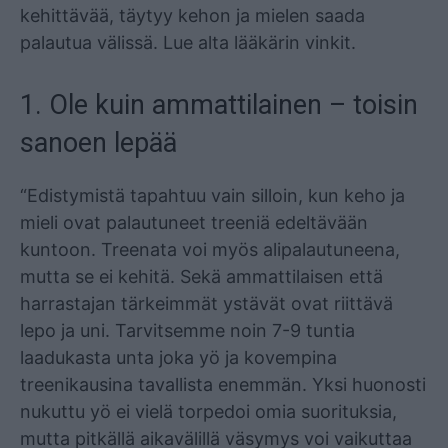
kehittävää, täytyy kehon ja mielen saada
palautua välissä. Lue alta lääkärin vinkit.
1. Ole kuin ammattilainen – toisin
sanoen lepää
“Edistymistä tapahtuu vain silloin, kun keho ja
mieli ovat palautuneet treeniä edeltävään
kuntoon. Treenata voi myös alipalautuneena,
mutta se ei kehitä. Sekä ammattilaisen että
harrastajan tärkeimmät ystävät ovat riittävä
lepo ja uni. Tarvitsemme noin 7-9 tuntia
laadukasta unta joka yö ja kovempina
treenikausina tavallista enemmän. Yksi huonosti
nukuttu yö ei vielä torpedoi omia suorituksia,
mutta pitkällä aikavälillä väsymys voi vaikuttaa