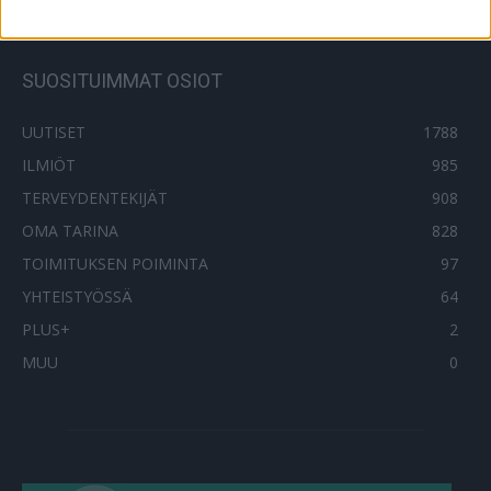
SUOSITUIMMAT OSIOT
UUTISET
1788
ILMIÖT
985
TERVEYDENTEKIJÄT
908
OMA TARINA
828
TOIMITUKSEN POIMINTA
97
YHTEISTYÖSSÄ
64
PLUS+
2
MUU
0