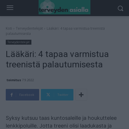
Koti
Terveydentekijät
Lääkäri: 4 tapaa varmistua treenistä
palautumisesta
Terveydentekijät
Lääkäri: 4 tapaa varmistua
treenistä palautumisesta
toimitus
7.9.2022
Facebook
Twitter
Mainos
Syksy kutsuu taas kuntosaleille ja houkuttelee
lenkkipoluille. Jotta treeni olisi laadukasta ja