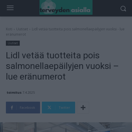
Koti
Uutiset
Lidl vetää tuotteita pois salmonellaepäilyjen vuoksi - lue
eränumerot
Uutiset
Lidl vetää tuotteita pois
salmonellaepäilyjen vuoksi –
lue eränumerot
toimitus
7.4.2025
Facebook
Twitter