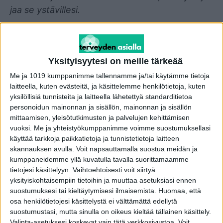
jaa se ystävillesi.
Ruoan takaisinveto tehdään yleensä silloin, kun
tuotteessa havaitaan mikrobiologisia vaaroja,
Yksityisyytesi on meille tärkeää
kuten bakteereja, viruksia, homeita tai hiivoja.
Toinen tavallinen syy ovat kemialliset vaarat,
Me ja 1019 kumppanimme tallennamme ja/tai käytämme tietoja
laitteella, kuten evästeitä, ja käsittelemme henkilötietoja, kuten
esimerkiksi torjunta-ainejäämät, raskasmetallit
yksilöllisiä tunnisteita ja laitteella lähetettyä standarditietoa
tai teolliset kemikaalit. Myös allergeenivirheet
personoidun mainonnan ja sisällön, mainonnan ja sisällön
voivat johtaa takaisinvetoon – esimerkiksi
mittaamisen, yleisötutkimusten ja palvelujen kehittämisen
vuoksi.
Me ja yhteistyökumppanimme voimme suostumuksellasi
silloin, kun tuote sisältää ilmoittamattoman
käyttää tarkkoja paikkatietoja ja tunnistetietoja laitteen
allergeenin.
skannauksen avulla. Voit napsauttamalla suostua meidän ja
kumppaneidemme yllä kuvatulla tavalla suorittamaamme
Fyysiset vaarat, kuten vierasesineet (metalli, lasi
tietojesi käsittelyyn. Vaihtoehtoisesti voit siirtyä
yksityiskohtaisempiin tietoihin ja muuttaa asetuksiasi ennen
tai muovi), ovat niin ikään syy takaisinvetoon.
suostumuksesi tai kieltäytymisesi ilmaisemista.
Huomaa, että
Tuotteita vedetään takaisin myös merkintä- tai
osa henkilötietojesi käsittelystä ei välttämättä edellytä
pakkausvirheiden vuoksi, jos esimerkiksi
suostumustasi, mutta sinulla on oikeus kieltää tällainen käsittely.
Valinta-asetuksesi koskevat vain tätä verkkosivustoa. Voit