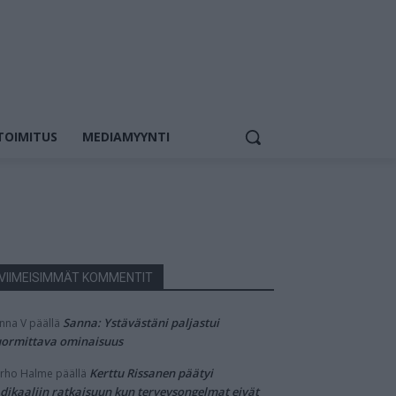
TOIMITUS
MEDIAMYYNTI
VIIMEISIMMÄT KOMMENTIT
Sanna: Ystävästäni paljastui
nna V
päällä
ormittava ominaisuus
Kerttu Rissanen päätyi
rho Halme
päällä
dikaaliin ratkaisuun kun terveysongelmat eivät