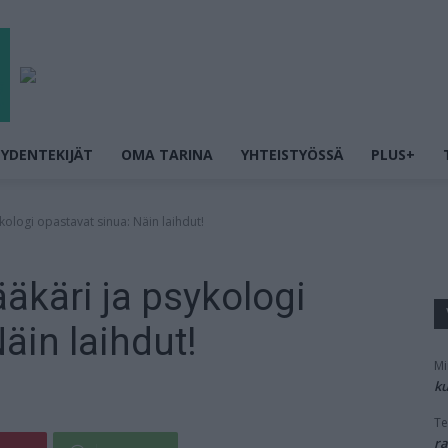
YDENTEKIJÄT
OMA TARINA
YHTEISTYÖSSÄ
PLUS+
kologi opastavat sinua: Näin laihdut!
äkäri ja psykologi
äin laihdut!
Mi
ku
Te
ra