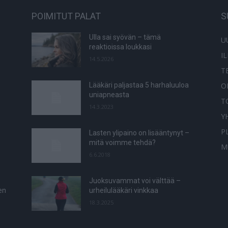
POIMITUT PALAT
S
Ulla sai syövän – tämä
U
reaktioissa loukkasi
I
14.5.2026
T
O
Lääkäri paljastaa 5 harhaluuloa
uniapneasta
T
14.3.2023
Y
P
Lasten ylipaino on lisääntynyt –
mitä voimme tehdä?
M
6.6.2018
Juoksuvammat voi välttää –
en
urheilulääkäri vinkkaa
18.3.2025