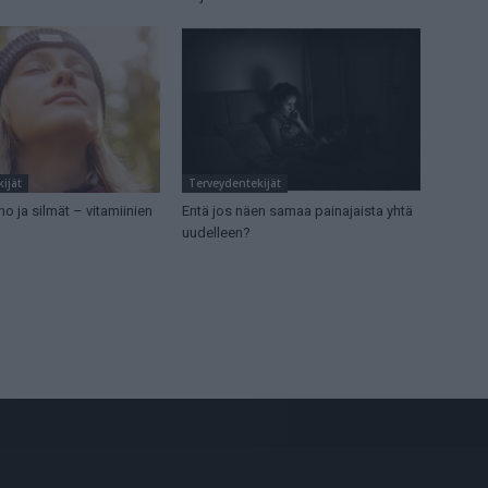
ijät
Terveydentekijät
ho ja silmät – vitamiinien
Entä jos näen samaa painajaista yhtä
uudelleen?