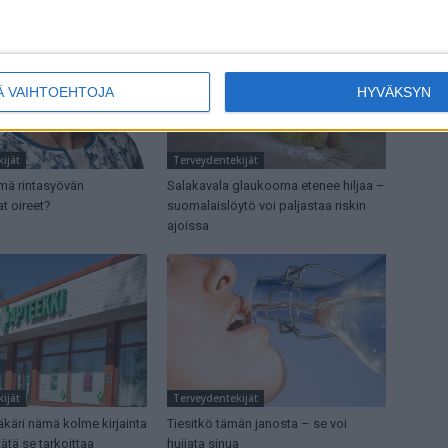
Ä VAIHTOEHTOJA
HYVÄKSYN
ijät
Terveydentekijät
mä rintasyövän
Salakavala glaukooma etenee hiljaa –
t oireet?
suomalaislöytö voi paljastaa riskin
ajoissa
ijät
Terveydentekijät
ääkäri nämä kolme kirjainta
Tiesitkö tämän janosta – se voi
tätä se tarkoittaa
huijata sinua