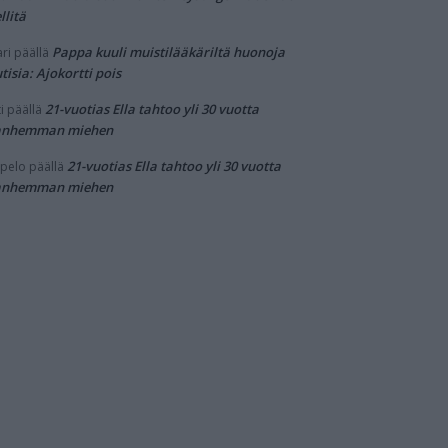
llitä
Pappa kuuli muistilääkäriltä huonoja
ri
päällä
tisia: Ajokortti pois
21-vuotias Ella tahtoo yli 30 vuotta
i
päällä
anhemman miehen
21-vuotias Ella tahtoo yli 30 vuotta
pelo
päällä
anhemman miehen