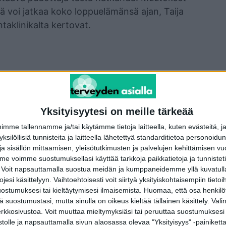
itä voi jatkaa koko loppuelämänsä ajan, Taija
ntaklinikalta kertovat.
terest
WhatsApp
Yksityisyytesi on meille tärkeää
me tallennamme ja/tai käytämme tietoja laitteella, kuten evästeitä, j
 yksilöllisiä tunnisteita ja laitteella lähetettyä standarditietoa personoi
a sisällön mittaamisen, yleisötutkimusten ja palvelujen kehittämisen vu
Seuraava artikkeli
 voimme suostumuksellasi käyttää tarkkoja paikkatietoja ja tunnistetie
Uusi kauneuskirurginen ilmiö hämmentää
 Voit napsauttamalla suostua meidän ja kumppaneidemme yllä kuvatulla
lääkäreitä ympäri maailmaa
esi käsittelyyn. Vaihtoehtoisesti voit siirtyä yksityiskohtaisempiin tietoi
ostumuksesi tai kieltäytymisesi ilmaisemista.
Huomaa, että osa henkilöti
tä suostumustasi, mutta sinulla on oikeus kieltää tällainen käsittely. Val
erkkosivustoa. Voit muuttaa mieltymyksiäsi tai peruuttaa suostumuksesi
stolle ja napsauttamalla sivun alaosassa olevaa "Yksityisyys" -painiketta