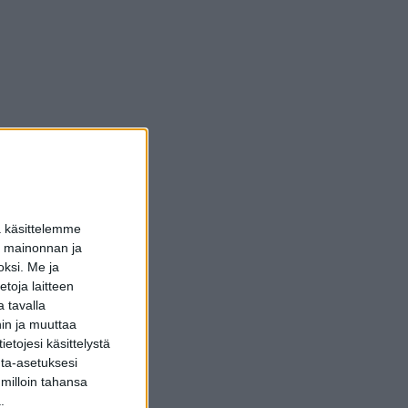
a käsittelemme
dun mainonnan ja
oksi.
Me ja
toja laitteen
 tavalla
hin ja muuttaa
etojesi käsittelystä
inta-asetuksesi
 milloin tahansa
.