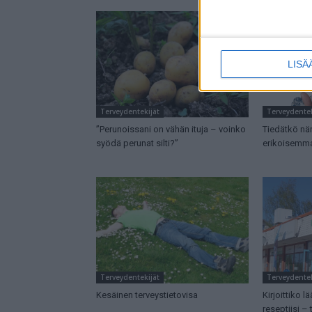
LISÄ
Terveydentekijät
Terveydentek
”Perunoissani on vähän ituja – voinko
Tiedätkö nä
syödä perunat silti?”
erikoisemma
Terveydentekijät
Terveydentek
Kesäinen terveystietovisa
Kirjoittiko l
reseptiisi – 