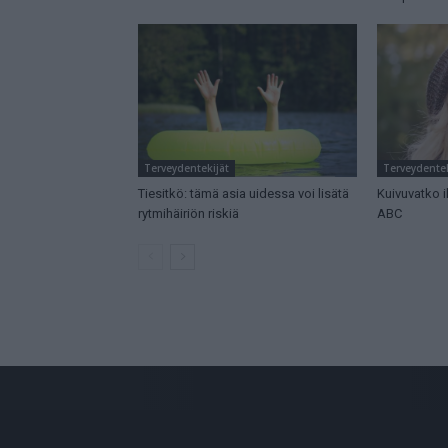
Terveydentekijät
Terveydentek
Tiesitkö: tämä asia uidessa voi lisätä
Kuivuvatko i
rytmihäiriön riskiä
ABC