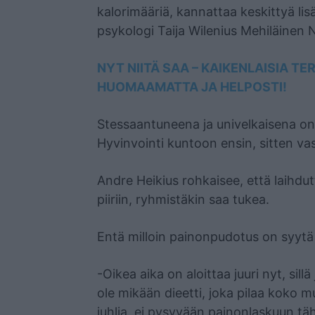
kalorimääriä, kannattaa keskittyä li
psykologi Taija Wilenius Mehiläinen N
NYT NIITÄ SAA – KAIKENLAISIA T
HUOMAAMATTA JA HELPOSTI!
Stessaantuneena ja univelkaisena on 
Hyvinvointi kuntoon ensin, sitten va
Andre Heikius rohkaisee, että laihdu
piiriin, ryhmistäkin saa tukea.
Entä milloin painonpudotus on syytä 
-Oikea aika on aloittaa juuri nyt, sil
ole mikään dieetti, joka pilaa koko m
juhlia, ei pysyvään painonlaskuun t