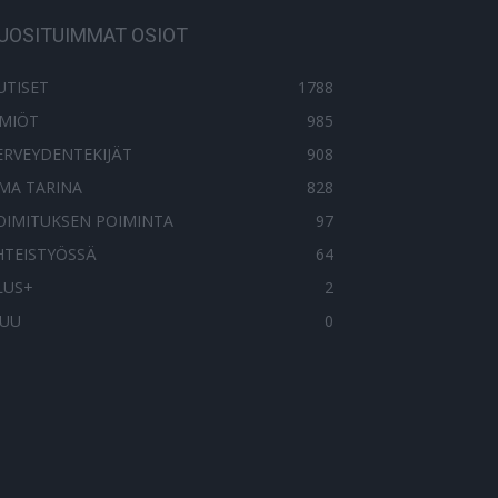
UOSITUIMMAT OSIOT
UTISET
1788
LMIÖT
985
ERVEYDENTEKIJÄT
908
MA TARINA
828
OIMITUKSEN POIMINTA
97
HTEISTYÖSSÄ
64
LUS+
2
UU
0