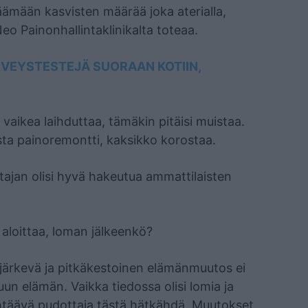
säämään kasvisten määrää joka aterialla,
eo Painonhallintaklinikalta toteaa.
ERVEYSTESTEJÄ SUORAAN KOTIIN,
vaikea laihduttaa, tämäkin pitäisi muistaa.
sta painoremontti, kaksikko korostaa.
ttajan olisi hyvä hakeutua ammattilaisten
aloittaa, loman jälkeenkö?
lä järkevä ja pitkäkestoinen elämänmuutos ei
uun elämän. Vaikka tiedossa olisi lomia ja
ähtäävä pudottaja tästä hätkähdä. Muutokset