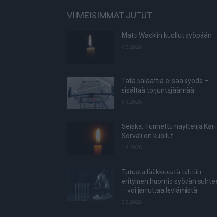
VIIMEISIMMÄT JUTUT
Matti Wacklin kuollut syöpään
6.8.2026
Tätä salaattia ei saa syödä –
sisältää torjuntajäämää
6.8.2026
Seiska: Tunnettu näyttelijä Kari
Sorvali on kuollut
4.8.2026
Tutusta lääkkeestä tehtiin
erityinen huomio syövän suhte
– voi jarruttaa leviämistä
3.8.2026