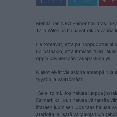
Facebook
Twitter
Pin
Mainos
Mehiläinen NEO Painonhallintaklinik
Taija Wilenius haluavat oikoa vääriä 
He toteavat, että painonpudotus ei o
korostaakin, että ihmisen tulisi rak
oppia kävelemään takapakkien yli.
Kiellot eivät vie asioita eteenpäin ja 
tyystin ja välittömästi.
-Se ei toimi. Jos haluaa luopua jostain
Esimerkiksi, kun haluaa vähentää viinin
iltateen juomisen. Jos taas haluaa 
aterioita ja lisätä välipaloja kuin te