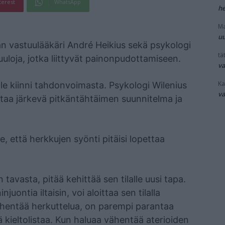
terest
WhatsApp
he
Ma
uu
an vastuulääkäri André Heikius sekä psykologi
tät
luuloja, jotka liittyvät painonpudottamiseen.
v
Ka
le kiinni tahdonvoimasta. Psykologi Wilenius
v
entaa järkevä pitkäntähtäimen suunnitelma ja
se, että herkkujen syönti pitäisi lopettaa
 tavasta, pitää kehittää sen tilalle uusi tapa.
juontia iltaisin, voi aloittaa sen tilalla
vähentää herkuttelua, on parempi parantaa
hdä kieltolistaa. Kun haluaa vähentää aterioiden