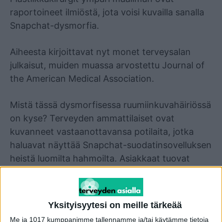
raportoineet ilmiöstä, jota voisi kuvailla sanalla
Snapchat-dysmorfia.
Aiheesta kirjoittavat nyt monet terveysalan
julkaisut, muiden muassa arvostettu Journal of
the American Medical Association.
Mistä tässä dysmorfisessa ruumiinkuvahäiriössä
on kyse? Terveyden ammattilaiset ovat
kuvanneet vastaanottavansa potilaita, jotka
haluavat näyttää Snapchat-suodatinsovelluksen
heistä luomilta hahmoilta. Asiakkaat tuovat
plastiikkakirurgeille selfieitään, jotka on käsitelty
Snapchat-sovelluksen suodattimilla.
Yksityisyytesi on meille tärkeää
Bostonin yliopiston dermatologian
Me ja 1017 kumppanimme tallennamme ja/tai käytämme tietoja