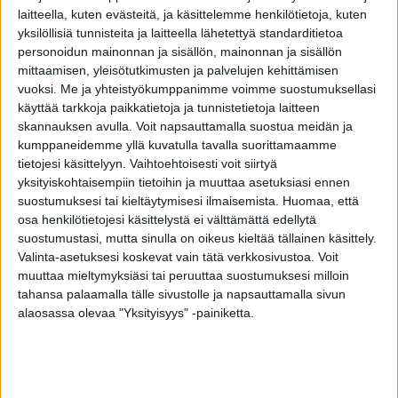
apulaisprofessori Neelam Vash toteaa, että
laitteella, kuten evästeitä, ja käsittelemme henkilötietoja, kuten
sosiaalisen median lisääntyneellä käytöllä ja
yksilöllisiä tunnisteita ja laitteella lähetettyä standarditietoa
ihmisten tyytymättömyydellä omaan
personoidun mainonnan ja sisällön, mainonnan ja sisällön
mittaamisen, yleisötutkimusten ja palvelujen kehittämisen
ulkonäköönsä on selkeä yhteys.
vuoksi.
Me ja yhteistyökumppanimme voimme suostumuksellasi
käyttää tarkkoja paikkatietoja ja tunnistetietoja laitteen
Aiemmin ihmiset saattoivat haluta näyttää
skannauksen avulla. Voit napsauttamalla suostua meidän ja
kumppaneidemme yllä kuvatulla tavalla suorittamaamme
ihailemiltaan julkkiksilta, mutta nyt monet heistä
tietojesi käsittelyyn. Vaihtoehtoisesti voit siirtyä
tahtovat näyttää ”Snapchat-satuhahmoilta”.
yksityiskohtaisempiin tietoihin ja muuttaa asetuksiasi ennen
suostumuksesi tai kieltäytymisesi ilmaisemista.
Huomaa, että
Hyvinvoinnin.fistä saat kaikki
osa henkilötietojesi käsittelystä ei välttämättä edellytä
suostumustasi, mutta sinulla on oikeus kieltää tällainen käsittely.
hyvinvointituotteet edullisesti ja luotettavasti –
Valinta-asetuksesi koskevat vain tätä verkkosivustoa. Voit
suomalainen perheyritys, tilaa tästä!
muuttaa mieltymyksiäsi tai peruuttaa suostumuksesi milloin
tahansa palaamalla tälle sivustolle ja napsauttamalla sivun
alaosassa olevaa "Yksityisyys" -painiketta.
TAGS
dysforia
kasvot
plastiikkakirurgia
Snapchat