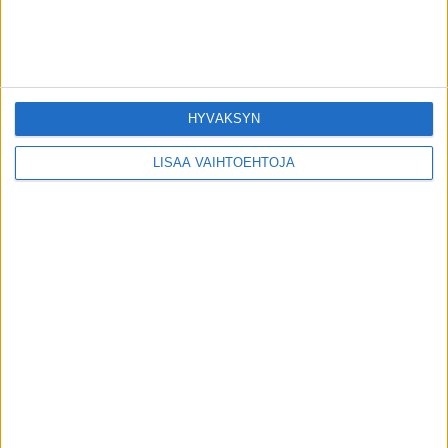
ADHD-tutkimuksessa saatiin yllättävä
havainto vanhemmuudesta
toimitus
-
31.7.2026
Uutiset
HYVÄKSYN
Afrikkalaista sikaruttoa löytynyt ensi
kerran Suomesta – näihin toimiin ryhdytty
LISÄÄ VAIHTOEHTOJA
toimitus
-
30.7.2026
Uutiset
Liikahikoilun syy voi löytyä hermostosta –
Suomessa on jo reseptivoide, josta moni ei
tiedä
toimitus
-
30.7.2026
Uutiset