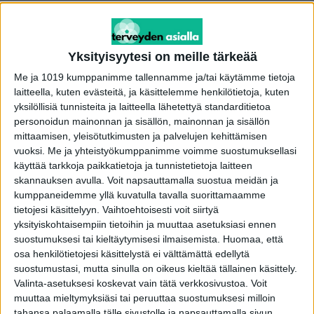
kemiallisia vaaroja kuten torjunta-ainejäämiä,
raskasmetalleja tai teollisia kemikaaleja,
allergeenivirheitä kuten ilmoittamattomia
Yksityisyytesi on meille tärkeää
allergeeneja, fyysisiä vaaroja kuten
Me ja 1019 kumppanimme tallennamme ja/tai käytämme tietoja
vierasesineitä kuten metallia, lasia tai muovia,
laitteella, kuten evästeitä, ja käsittelemme henkilötietoja, kuten
merkintä- tai pakkausvirheitä kuten virheellisiä
yksilöllisiä tunnisteita ja laitteella lähetettyä standarditietoa
personoidun mainonnan ja sisällön, mainonnan ja sisällön
tietoja ainesosista tai päiväyksistä, tai kun tuote
mittaamisen, yleisötutkimusten ja palvelujen kehittämisen
rikkoo lainsäädäntöä esimerkiksi sisältämällä
vuoksi.
Me ja yhteistyökumppanimme voimme suostumuksellasi
luvattomia ainesosia tai muutoin täyttämättä
käyttää tarkkoja paikkatietoja ja tunnistetietoja laitteen
sääntelyvaatimuksia.
skannauksen avulla. Voit napsauttamalla suostua meidän ja
kumppaneidemme yllä kuvatulla tavalla suorittamaamme
tietojesi käsittelyyn. Vaihtoehtoisesti voit siirtyä
Nyt Lidl on ilmoittanut vetäneensä
yksityiskohtaisempiin tietoihin ja muuttaa asetuksiasi ennen
myynnistä Sol & Mar Chicharricos BBQ –
suostumuksesi tai kieltäytymisesi ilmaisemista.
Huomaa, että
osa henkilötietojesi käsittelystä ei välttämättä edellytä
friteerattuja grillimaustettuja
suostumustasi, mutta sinulla on oikeus kieltää tällainen käsittely.
siankamarasnackseja, 100 g. Takaisinveto
Valinta-asetuksesi koskevat vain tätä verkkosivustoa. Voit
tehdään tuotteiden raaka-aineesta todetun
muuttaa mieltymyksiäsi tai peruuttaa suostumuksesi milloin
salmonellan vuoksi.
tahansa palaamalla tälle sivustolle ja napsauttamalla sivun