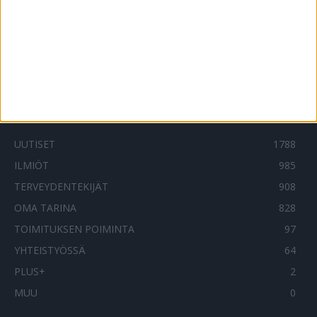
Sektioita tehtiin ennätysmäärä – asialla on
molemmat puolet
29.6.2024
SUOSITUIMMAT OSIOT
UUTISET
1788
ILMIÖT
985
TERVEYDENTEKIJÄT
908
OMA TARINA
828
TOIMITUKSEN POIMINTA
97
YHTEISTYÖSSÄ
64
PLUS+
2
MUU
0