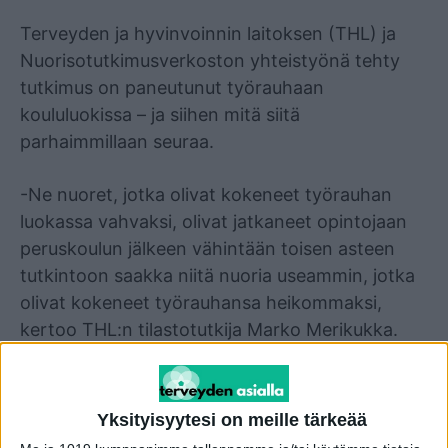
Mainos
Terveyden ja hyvinvoinnin laitoksen (THL) ja
Nuorisotutkimusverkoston yhteistyönä tehty
tutkimus on paneutunut työrauhaan
koululuokissa – ja siihen mitä siitä
parhaimmillaan seuraa.
-Ne nuoret, jotka olivat kokeneet työrauhan
luokassa vahvaksi, olivat jatkaneet opintojaan
peruskoulun jälkeen vähintään toisen asteen
tutkintoon saakka niitä nuoria useammin, jotka
olivat kokeneet työrauhansa heikommaksi,
kertoo THL:n tilastotutkija Marko Merikukka.
Rauhallinen opiskeluympäristö on siis tärkeä
asia. Esimerkiksi moni koulukiusattu voi pelätä
Yksityisyytesi on meille tärkeää
opiskelujen jatkamista, kun pääsee pakollisesta