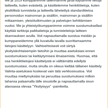
Me ja 1019 kumppanimme tallennamme ja/tai käytämme tietoja
kouluympäristöstä pois.
laitteella, kuten evästeitä, ja käsittelemme henkilötietoja, kuten
yksilöllisiä tunnisteita ja laitteella lähetettyä standarditietoa
personoidun mainonnan ja sisällön, mainonnan ja sisällön
Osallisuus yläkoulussa ei ole ainoa koulutuksen
mittaamisen, yleisötutkimusten ja palvelujen kehittämisen
pituuteen vaikuttava tekijä. Tutkimus vahvisti
vuoksi.
Me ja yhteistyökumppanimme voimme suostumuksellasi
aikaisempien tunnistettujen tekijöiden – nuorten
käyttää tarkkoja paikkatietoja ja tunnistetietoja laitteen
mielenterveyden häiriöiden, koulumenestyksen,
skannauksen avulla. Voit napsauttamalla suostua meidän ja
kumppaneidemme yllä kuvatulla tavalla suorittamaamme
perheen suhteellisen köyhyyden ja vanhempien
tietojesi käsittelyyn. Vaihtoehtoisesti voit siirtyä
matalan koulutusasteen – yhteyden koulutuksen
yksityiskohtaisempiin tietoihin ja muuttaa asetuksiasi ennen
pituuteen.
suostumuksesi tai kieltäytymisesi ilmaisemista.
Huomaa, että
osa henkilötietojesi käsittelystä ei välttämättä edellytä
suostumustasi, mutta sinulla on oikeus kieltää tällainen käsittely.
-Koulutason näkökulmasta katsottuna
Valinta-asetuksesi koskevat vain tätä verkkosivustoa. Voit
sosiaalisen osallisuuden ja erityisesti
muuttaa mieltymyksiäsi tai peruuttaa suostumuksesi milloin
luokkatyörauhan vahvistaminen on kuitenkin
tahansa palaamalla tälle sivustolle ja napsauttamalla sivun
alaosassa olevaa "Yksityisyys" -painiketta.
tärkeä koulutuspoliittinen löydös, tutkijat
painottavat.