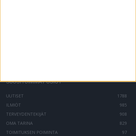
Rasvamaksa on uusi kansantauti – 6
keinoa välttää sitä
15.6.2022
Laihduttaja, kokeile käänteistä
ruokapäiväkirjaa!
7.8.2018
SUOSITUIMMAT OSIOT
UUTISET
1788
ILMIÖT
985
TERVEYDENTEKIJÄT
908
OMA TARINA
829
TOIMITUKSEN POIMINTA
97