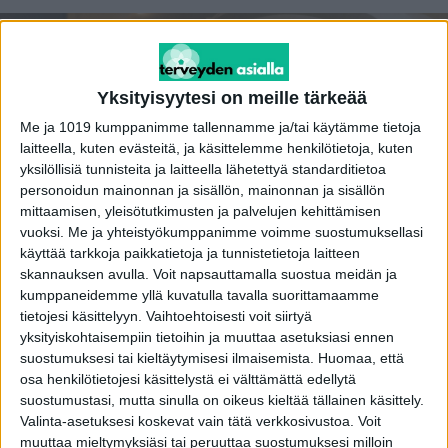
Yksityisyytesi on meille tärkeää
Me ja 1019 kumppanimme tallennamme ja/tai käytämme tietoja
laitteella, kuten evästeitä, ja käsittelemme henkilötietoja, kuten
yksilöllisiä tunnisteita ja laitteella lähetettyä standarditietoa
personoidun mainonnan ja sisällön, mainonnan ja sisällön
mittaamisen, yleisötutkimusten ja palvelujen kehittämisen
vuoksi.
Me ja yhteistyökumppanimme voimme suostumuksellasi
käyttää tarkkoja paikkatietoja ja tunnistetietoja laitteen
Tämä kuva ei liity uutiseen, vaan on kuvituskuva
skannauksen avulla. Voit napsauttamalla suostua meidän ja
kumppaneidemme yllä kuvatulla tavalla suorittamaamme
Mainos
tietojesi käsittelyyn. Vaihtoehtoisesti voit siirtyä
Mies menehtyi yksityisellä lääkäriasemalla
yksityiskohtaisempiin tietoihin ja muuttaa asetuksiasi ennen
magneettikuvauksen yhteydessä tammikuussa.
suostumuksesi tai kieltäytymisesi ilmaisemista.
Huomaa, että
osa henkilötietojesi käsittelystä ei välttämättä edellytä
suostumustasi, mutta sinulla on oikeus kieltää tällainen käsittely.
Potilas oli saapunut magneettikuvaukseen
Valinta-asetuksesi koskevat vain tätä verkkosivustoa. Voit
kipeän olkapäänsä vuoksi ja hänelle annettiin
muuttaa mieltymyksiäsi tai peruuttaa suostumuksesi milloin