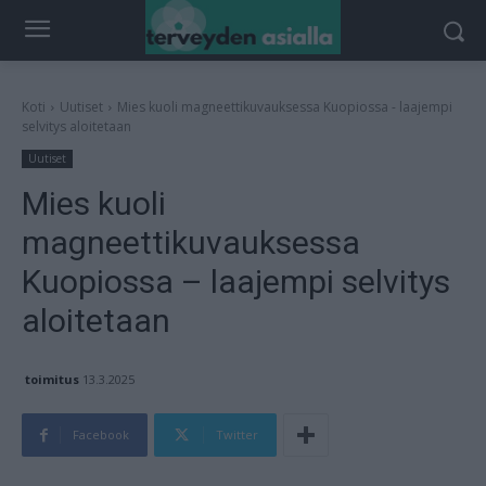
Koti
Uutiset
Mies kuoli magneettikuvauksessa Kuopiossa - laajempi
selvitys aloitetaan
Uutiset
Mies kuoli
magneettikuvauksessa
Kuopiossa – laajempi selvitys
aloitetaan
toimitus
13.3.2025
Facebook
Twitter