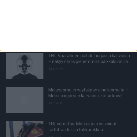
POIMITUT PALAT
Kellonaikaa siirretään taas – suomalaiset
kertoivat mielipiteensä
23.10.2020
THL: Vaarallinen päihde hurjassa kasvussa
– näkyy myös pienemmillä paikkakunnilla
14.5.2025
Melanooma ei näytäkään aina luomelta –
Melissa oppi sen karvaasti, katso kuva!
19.7.2016
THL varoittaa: Matkustaja on voinut
tartuttaa toisiin tuhkarokkoa
1.8.2024