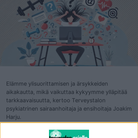
Mainos
Elämme ylisuorittamisen ja ärsykkeiden
aikakautta, mikä vaikuttaa kykyymme ylläpitää
tarkkaavaisuutta, kertoo Terveystalon
psykiatrinen sairaanhoitaja ja ensihoitaja Joakim
Harju.
− Tarkkaavuus tarkoittaa kykyä keskittyä