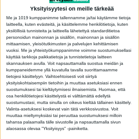
yhteen tehtävään ja suodattaa pois ympäristön
Yksityisyytesi on meille tärkeää
häiriötekijät. Se on tärkeää oppimisen,
Me ja 1019 kumppanimme tallennamme ja/tai käytämme tietoja
työskentelyn, ihmissuhteiden ja arjen hallinnan
laitteella, kuten evästeitä, ja käsittelemme henkilötietoja, kuten
kannalta. Ongelmat tarkkaavuudessa
yksilöllisiä tunnisteita ja laitteella lähetettyä standarditietoa
näyttäytyvät unohteluna, myöhästelynä ja
personoidun mainonnan ja sisällön, mainonnan ja sisällön
mittaamisen, yleisötutkimusten ja palvelujen kehittämisen
kyvyttömyytenä keskittyä tehtäviin tai
vuoksi.
Me ja yhteistyökumppanimme voimme suostumuksellasi
esimerkiksi keskusteluun, Joakim Harju
käyttää tarkkoja paikkatietoja ja tunnistetietoja laitteen
muistuttaa.
skannauksen avulla. Voit napsauttamalla suostua meidän ja
kumppaneidemme yllä kuvatulla tavalla suorittamaamme
tietojesi käsittelyyn. Vaihtoehtoisesti voit siirtyä
Aivojen palkitsemisjärjestelmä
yksityiskohtaisempiin tietoihin ja muuttaa asetuksiasi ennen
suostumuksesi tai kieltäytymisesi ilmaisemista.
Huomaa, että
osa henkilötietojesi käsittelystä ei välttämättä edellytä
Puhelimien, televisioiden ja tietokoneiden
suostumustasi, mutta sinulla on oikeus kieltää tällainen käsittely.
käytöstä on tullut iso osa elämäämme.
Valinta-asetuksesi koskevat vain tätä verkkosivustoa. Voit
muuttaa mieltymyksiäsi tai peruuttaa suostumuksesi milloin
tahansa palaamalla tälle sivustolle ja napsauttamalla sivun
− Emme oikein edes huomaa, kuinka paljon
alaosassa olevaa "Yksityisyys" -painiketta.
todella katsomme päivässä erilaisia