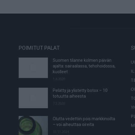
POIMITUT PALAT
S
Suomen tilanne kolmen päivän
U
ajalta: sairaalassa, tehohoidossa,
I
kuolleet
1.4.2020
T
O
Pelätty ja ylistetty botox – 10
totuutta aiheesta
T
7.2.2020
Y
P
Olutta vedettiin pois markkinoilta
– voi aiheuttaa oireita
M
10.11.2024