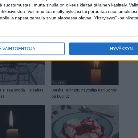
hanke
tä suostumustasi, mutta sinulla on oikeus kieltää tällainen käsittely. Val
erkkosivustoa. Voit muuttaa mieltymyksiäsi tai peruuttaa suostumuksesi
stolle ja napsauttamalla sivun alaosassa olevaa "Yksityisyys" -painiketta
Ä VAIHTOEHTOJA
HYVÄKSYN
Uutiset
ia ei saa syödä – sisältää
Seiska: Tunnettu näyttelijä Kari Sorvali
mää
on kuollut