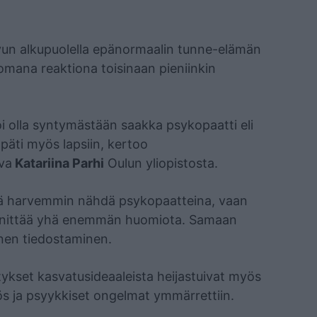
vun alkupuolella epänormaalin tunne-elämän
omana reaktiona toisinaan pieniinkin
oi olla syntymästään saakka psykopaatti eli
päti myös lapsiin, kertoo
va
Katariina Parhi
Oulun yliopistosta.
 yhä harvemmin nähdä psykopaatteina, vaan
iinnittää yhä enemmän huomiota. Samaan
inen tiedostaminen.
ykset kasvatusideaaleista heijastuivat myös
ös ja psyykkiset ongelmat ymmärrettiin.