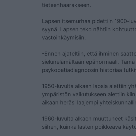
tieteenhaarakseen.
Lapsen itsemurhaa pidettiin 1900-lu
syynä. Lapsen teko nähtiin kohtuutt
vastoinkäymisiin.
-Ennen ajateltiin, että ihminen saatt
sielunelämältään epänormaali. Tämä 
psykopatiadiagnoosin historiaa tutki
1950-luvulta alkaen lapsia alettiin
ympäristön vaikutukseen alettiin k
aikaan heräsi laajempi yhteiskunnall
1960-luvulta alkaen muuttuneet käsit
siihen, kuinka lasten poikkeava käyt