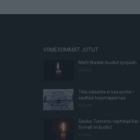
VIIMEISIMMÄT JUTUT
Matti Wacklin kuollut syöpään
6.8.2026
Tätä salaattia ei saa syödä –
sisältää torjuntajäämää
6.8.2026
Seiska: Tunnettu näyttelijä Kari
Sorvali on kuollut
4.8.2026