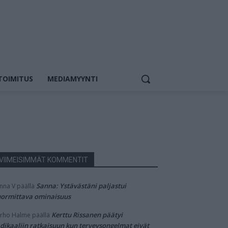
TOIMITUS
MEDIAMYYNTI
VIIMEISIMMÄT KOMMENTIT
Sanna: Ystävästäni paljastui
nna V
päällä
ormittava ominaisuus
Kerttu Rissanen päätyi
rho Halme
päällä
dikaaliin ratkaisuun kun terveysongelmat eivät