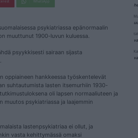
terest
WhatsApp
he
Ma
uu
 suomalaisessa psykiatriassa epänormaalin
tät
on muuttunut 1900-luvun kuluessa.
v
Ka
ähdä psyykkisesti sairaan sijasta
v
.
rian oppiaineen hankkeessa työskentelevät
rian suhtautumista lasten itsemurhiin 1930-
 tutkimustuloksena oli lapsen normaaliuteen ja
en muutos psykiatriassa ja laajemmin
aista lastenpsykiatriaa ei ollut, ja
inkin vasta kehittymässä omaksi