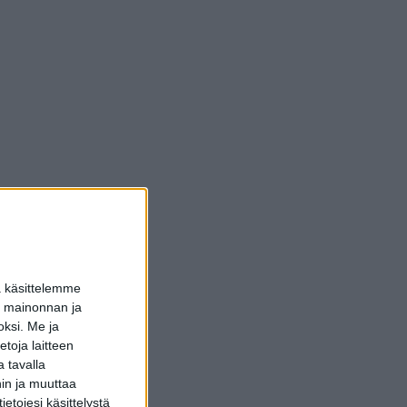
a käsittelemme
dun mainonnan ja
oksi.
Me ja
toja laitteen
 tavalla
hin ja muuttaa
etojesi käsittelystä