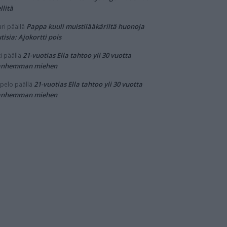
llitä
Pappa kuuli muistilääkäriltä huonoja
ri
päällä
tisia: Ajokortti pois
21-vuotias Ella tahtoo yli 30 vuotta
i
päällä
anhemman miehen
21-vuotias Ella tahtoo yli 30 vuotta
pelo
päällä
anhemman miehen