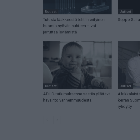
Uutiset
Uutiset
Tutusta lääkkeestä tehtiin erityinen
Seppo Saira
huomio syövän suhteen – voi
jarruttaa leviämistä
Uutiset
Uutiset
ADHD-tutkimuksessa saatiin yllättävä
Afrikkalaista
havainto vanhemmuudesta
kerran Suome
ryhdytty