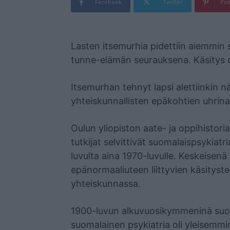
Facebook
Twitter
Pin
Mainos
Lasten itsemurhia pidettiin aiemmin
tunne-elämän seurauksena. Käsitys 
Itsemurhan tehnyt lapsi alettiinkin n
yhteiskunnallisten epäkohtien uhrina
Oulun yliopiston aate- ja oppihisto
tutkijat selvittivät suomalaispsykiat
luvulta aina 1970-luvulle. Keskeisenä
epänormaaliuteen liittyvien käsityst
yhteiskunnassa.
1900-luvun alkuvuosikymmeninä suomal
suomalainen psykiatria oli yleisemm