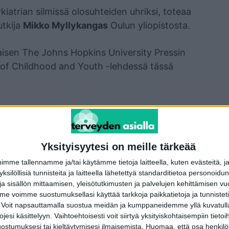
iatrian silmissä olosuhteiden uhriksi, toteaa
utkija
Mikko Myllykangas
Oulun yliopistosta.
laisen The Johns Hopkins University Pressin
y of Childhood and Youth -lehdessä tässä
Yksityisyytesi on meille tärkeää
me tallennamme ja/tai käytämme tietoja laitteella, kuten evästeitä, j
terest
WhatsApp
 yksilöllisiä tunnisteita ja laitteella lähetettyä standarditietoa personoi
a sisällön mittaamisen, yleisötutkimusten ja palvelujen kehittämisen vu
 voimme suostumuksellasi käyttää tarkkoja paikkatietoja ja tunnistetie
 Voit napsauttamalla suostua meidän ja kumppaneidemme yllä kuvatulla
Seuraava artikkeli
esi käsittelyyn. Vaihtoehtoisesti voit siirtyä yksityiskohtaisempiin tietoi
Väkivaltaa kokeneille miehille perustettiin uusi
ostumuksesi tai kieltäytymisesi ilmaisemista.
Huomaa, että osa henkilöti