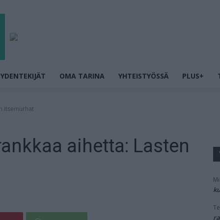
YDENTEKIJÄT
OMA TARINA
YHTEISTYÖSSÄ
PLUS+
en itsemurhat
 rankkaa aihetta: Lasten
Mi
ku
Te
ra