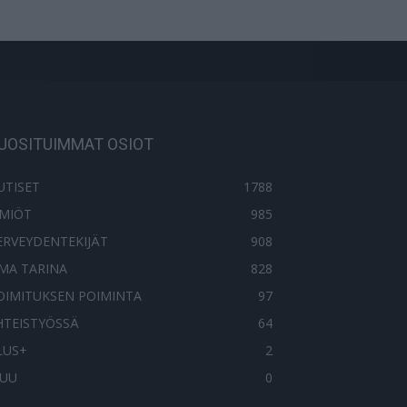
UOSITUIMMAT OSIOT
UTISET
1788
LMIÖT
985
ERVEYDENTEKIJÄT
908
MA TARINA
828
OIMITUKSEN POIMINTA
97
HTEISTYÖSSÄ
64
LUS+
2
UU
0