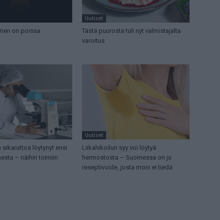
Uutiset
nen on poissa
Tästä puurosta tuli nyt valmistajalta
varoitus
Uutiset
 sikaruttoa löytynyt ensi
Liikahikoilun syy voi löytyä
sta – näihin toimiin
hermostosta – Suomessa on jo
reseptivoide, josta moni ei tiedä