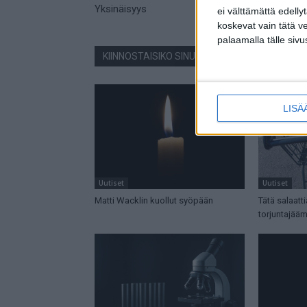
Yksinäisyys
ei välttämättä edelly
koskevat vain tätä v
palaamalla tälle sivu
KIINNOSTAISIKO SINUA NÄMÄ JUTUT?
LISÄ
Uutiset
Uutiset
Matti Wacklin kuollut syöpään
Tätä salaatt
torjuntajää