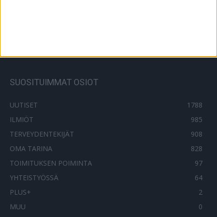
Kesäkuuman ABC – näin pärjäät
lämmössä
28.7.2019
SUOSITUIMMAT OSIOT
UUTISET
1788
ILMIÖT
985
TERVEYDENTEKIJÄT
908
OMA TARINA
828
TOIMITUKSEN POIMINTA
97
YHTEISTYÖSSÄ
64
PLUS+
2
MUU
0