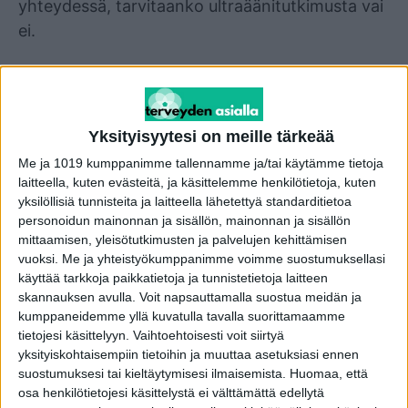
yhteydessä, tarvitaanko ultraäänitutkimusta vai
ei.
− On tärkeää, että jokaista potilasta hoidetaan
yksilöllisesti ja siihen tämäkin muutos perustuu.
Kuvantamistavan valintaan vaikuttavat myös
Yksityisyytesi on meille tärkeää
rinnan rakenne ja tiiviys, leikkauksen
Me ja 1019 kumppanimme tallennamme ja/tai käytämme tietoja
toteutustapa sekä syövän uusiutumisriski. Kun
laitteella, kuten evästeitä, ja käsittelemme henkilötietoja, kuten
annamme mahdollisesta jatkotutkimuksen
yksilöllisiä tunnisteita ja laitteella lähetettyä standarditietoa
personoidun mainonnan ja sisällön, mainonnan ja sisällön
tarpeesta lausunnon, huomioimme päätöksessä
mittaamisen, yleisötutkimusten ja palvelujen kehittämisen
nämä kaikki seikat, sanoo
vuoksi.
Me ja yhteistyökumppanimme voimme suostumuksellasi
rintaradiologi Annukka Salminen Tays
käyttää tarkkoja paikkatietoja ja tunnistetietoja laitteen
skannauksen avulla. Voit napsauttamalla suostua meidän ja
kuvantamiskeskuksen rintaradiologian
kumppaneidemme yllä kuvatulla tavalla suorittamaamme
yksiköstä.
tietojesi käsittelyyn. Vaihtoehtoisesti voit siirtyä
yksityiskohtaisempiin tietoihin ja muuttaa asetuksiasi ennen
Taysissa eli Tampereen yliopistollisessa
suostumuksesi tai kieltäytymisesi ilmaisemista.
Huomaa, että
osa henkilötietojesi käsittelystä ei välttämättä edellytä
sairaalassa uusi kuvantamiskäytäntö otettiin