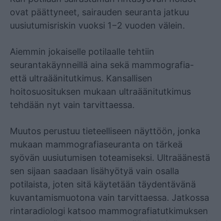
ovat päättyneet, sairauden seuranta jatkuu
uusiutumisriskin vuoksi 1−2 vuoden välein.
Aiemmin jokaiselle potilaalle tehtiin
seurantakäynneillä aina sekä mammografia-
että ultraäänitutkimus. Kansallisen
hoitosuosituksen mukaan ultraäänitutkimus
tehdään nyt vain tarvittaessa.
Muutos perustuu tieteelliseen näyttöön, jonka
mukaan mammografiaseuranta on tärkeä
syövän uusiutumisen toteamiseksi. Ultraäänestä
sen sijaan saadaan lisähyötyä vain osalla
potilaista, joten sitä käytetään täydentävänä
kuvantamismuotona vain tarvittaessa. Jatkossa
rintaradiologi katsoo mammografiatutkimuksen