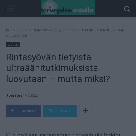
Koti
Uutiset
Rintasyövän tietyistä ultraäänitutkimuksista luovutaan -
mutta miksi?
Uutiset
Rintasyövän tietyistä
ultraäänitutkimuksista
luovutaan – mutta miksi?
toimitus
14.6.2022
Facebook
Twitter
Mainos
Kun potilaan sairastaman rintasyövän hoidot