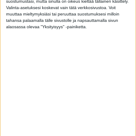
suostumustasi, mutta sinulla on oikeus kieltää tällainen käsittely.
hiljattain osaksi arkea, mutta sitä on jo ryhdytty
Valinta-asetuksesi koskevat vain tätä verkkosivustoa. Voit
käyttämään muutamissa sairaanhoitopiireissä
muuttaa mieltymyksiäsi tai peruuttaa suostumuksesi milloin
Suomessa.
tahansa palaamalla tälle sivustolle ja napsauttamalla sivun
alaosassa olevaa "Yksityisyys" -painiketta.
Potilaalle mielenrauhaa
Salminen korostaa, että sitä huolta ei ole, että
jotakin jäisi huomaamatta, sillä mammografia
näyttää luotettavasti syövän uusiutumiseen
viittaavat muutokset. Päinvastoin potilaille
uudistuksesta on hyötyä myös henkisesti.
− Ultraäänen huono puoli on, että sen
seurauksena jatkoselvitetään paljon täysin
hyvänlaatuisia ja merkityksettömiä
sattumalöydöksiä ja tämä on aiheuttanut