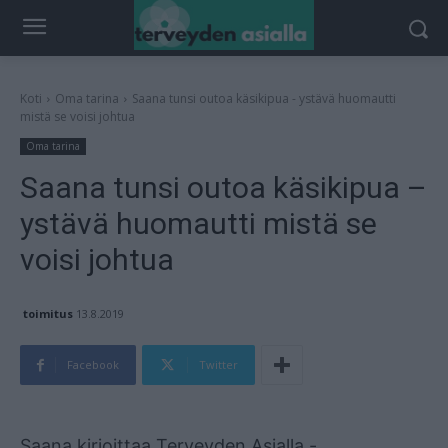
Koti
Oma tarina
Saana tunsi outoa käsikipua - ystävä huomautti
mistä se voisi johtua
Oma tarina
Saana tunsi outoa käsikipua –
ystävä huomautti mistä se
voisi johtua
toimitus
13.8.2019
Facebook
Twitter
Mainos
Saana kirjoittaa Terveyden Asialla -