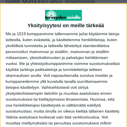
päällä. Mutta kipu jatkui, molemmissa
käsivarsissa, ja päivästä toiseen. Tuntui että
käsivarret olisivat vähän turvoksissakin. Yritin
nukkua fiksusti selälläni, kädet vuoteella,
Yksityisyytesi on meille tärkeää
vierelläni. Ei muuta kuin kipu jatkui, Saana
Me ja 1019 kumppanimme tallennamme ja/tai käytämme tietoja
kuvaa.
laitteella, kuten evästeitä, ja käsittelemme henkilötietoja, kuten
yksilöllisiä tunnisteita ja laitteella lähetettyä standarditietoa
personoidun mainonnan ja sisällön, mainonnan ja sisällön
Apu oli yllättävän nopea
mittaamisen, yleisötutkimusten ja palvelujen kehittämisen
vuoksi.
Me ja yhteistyökumppanimme voimme suostumuksellasi
Saanan kaveri oli muutamia päiviä sitten
käyttää tarkkoja paikkatietoja ja tunnistetietoja laitteen
skannauksen avulla. Voit napsauttamalla suostua meidän ja
yökylässä Saanan luona. Hänellekin Saana oli
kumppaneidemme yllä kuvatulla tavalla suorittamaamme
avautunut kivuistaan.
tietojesi käsittelyyn. Vaihtoehtoisesti voit siirtyä
yksityiskohtaisempiin tietoihin ja muuttaa asetuksiasi ennen
suostumuksesi tai kieltäytymisesi ilmaisemista.
Huomaa, että
Sitten ystävä totesi:
osa henkilötietojesi käsittelystä ei välttämättä edellytä
suostumustasi, mutta sinulla on oikeus kieltää tällainen käsittely.
-Katso nyt itseäsi. Olet ollut siinä
Valinta-asetuksesi koskevat vain tätä verkkosivustoa. Voit
makuuasennossa tunnin ja räplännyt
muuttaa mieltymyksiäsi tai peruuttaa suostumuksesi milloin