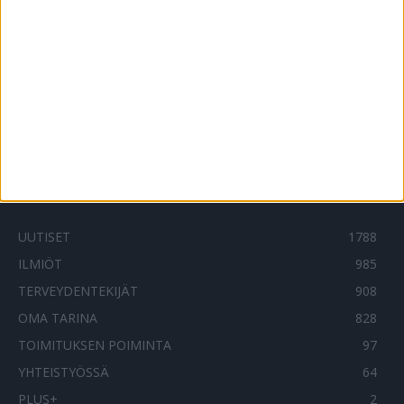
25.5.2023
Arttu Wiskarilta löytyi kasvaimia: ”En
saanut happea!”
10.11.2021
SUOSITUIMMAT OSIOT
UUTISET
1788
ILMIÖT
985
TERVEYDENTEKIJÄT
908
OMA TARINA
828
TOIMITUKSEN POIMINTA
97
YHTEISTYÖSSÄ
64
PLUS+
2