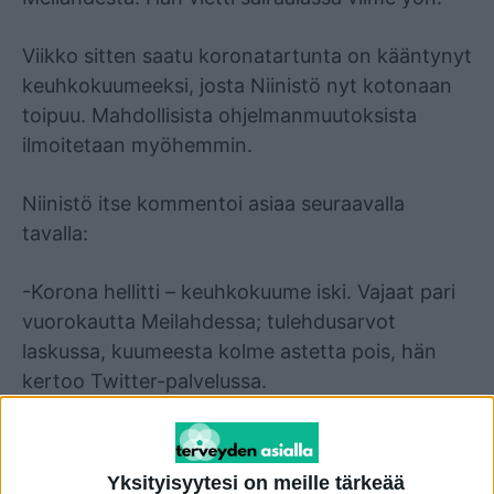
Viikko sitten saatu koronatartunta on kääntynyt
keuhkokuumeeksi, josta Niinistö nyt kotonaan
toipuu. Mahdollisista ohjelmanmuutoksista
ilmoitetaan myöhemmin.
Niinistö itse kommentoi asiaa seuraavalla
tavalla:
-Korona hellitti – keuhkokuume iski. Vajaat pari
vuorokautta Meilahdessa; tulehdusarvot
laskussa, kuumeesta kolme astetta pois, hän
kertoo Twitter-palvelussa.
Niinistö kehuu hoitoa:
Yksityisyytesi on meille tärkeää