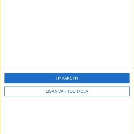
toimitus
-
1.8.2026
Uutiset
ADHD-tutkimuksessa saatiin yllättävä
havainto vanhemmuudesta
toimitus
-
31.7.2026
Uutiset
HYVÄKSYN
LISÄÄ VAIHTOEHTOJA
VIIMEISIMMÄT KOMMENTIT
Sanna: Ystävästäni paljastui kuormittava
Minna V
päällä
ominaisuus
Kerttu Rissanen päätyi radikaaliin ratkaisuun
Terho Halme
päällä