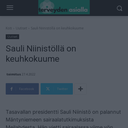
Koti
Uutiset
Sauli Niinistöllä on keuhkokuume
Uutiset
Sauli Niinistöllä on
keuhkokuume
toimitus
27.4.2022
Facebook
Twitter
Mainos
Tasavallan presidentti Sauli Niinistö on palannut
Mäntyniemeen sairaalatutkimuksista
Meilahdesta. Hän vietti sairaalassa viime yön.