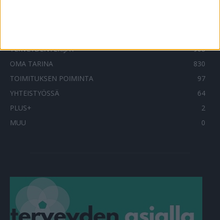
UUTISET
1789
ILMIÖT
986
TERVEYDENTEKIJÄT
908
OMA TARINA
830
TOIMITUKSEN POIMINTA
97
YHTEISTYÖSSÄ
64
PLUS+
2
MUU
0