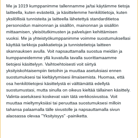
-Tehokasta, ammatillista, ystävällisen
Me ja 1019 kumppanimme tallennamme ja/tai käytämme tietoja
huolehtivaa hoitoa. Moni lohdutti, että pääsit
laitteella, kuten evästeitä, ja käsittelemme henkilötietoja, kuten
parhaaseen mahdolliseen hoitoon. Oikeassa
yksilöllisiä tunnisteita ja laitteella lähetettyä standarditietoa
personoidun mainonnan ja sisällön, mainonnan ja sisällön
olivat. Kiitos kaikille Meilahden sairaalan
mittaamisen, yleisötutkimusten ja palvelujen kehittämisen
osaajille! Toipuminen jatkuu kotona.
vuoksi.
Me ja yhteistyökumppanimme voimme suostumuksellasi
käyttää tarkkoja paikkatietoja ja tunnistetietoja laitteen
Tänään järjestetyistä kansallisen
skannauksen avulla. Voit napsauttamalla suostua meidän ja
kumppaneidemme yllä kuvatulla tavalla suorittamaamme
veteraanipäivän juhlallisuuksista Niinistö
tietojesi käsittelyyn. Vaihtoehtoisesti voit siirtyä
luonnollisesti joutui vetäytymään.
yksityiskohtaisempiin tietoihin ja muuttaa asetuksiasi ennen
suostumuksesi tai kieltäytymisesi ilmaisemista.
Huomaa, että
– Olemme aina osallistuneet kansallisen
osa henkilötietojesi käsittelystä ei välttämättä edellytä
suostumustasi, mutta sinulla on oikeus kieltää tällainen käsittely.
veteraanipäivän viettoon. Tänä vuonna
Valinta-asetuksesi koskevat vain tätä verkkosivustoa. Voit
osallistuminen valtakunnalliseen pääjuhlaan jää
muuttaa mieltymyksiäsi tai peruuttaa suostumuksesi milloin
koronan takia tervehdyksen varaan. Jo näin
tahansa palaamalla tälle sivustolle ja napsauttamalla sivun
alaosassa olevaa "Yksityisyys" -painiketta.
etukäteen toivotan hyvää kansallista
veteraanipäivää, Niinistö kirjoitti Facebook-
sivuillaan tiistaina.