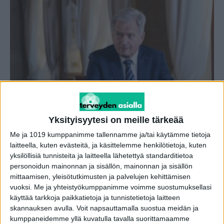
Presidentti Sauli Niinistö, 75, on
sairastunut – peruu töitään
Yksityisyytesi on meille tärkeää
toimitus
-
5.1.2024
Me ja 1019 kumppanimme tallennamme ja/tai käytämme tietoja
laitteella, kuten evästeitä, ja käsittelemme henkilötietoja, kuten
yksilöllisiä tunnisteita ja laitteella lähetettyä standarditietoa
personoidun mainonnan ja sisällön, mainonnan ja sisällön
mittaamisen, yleisötutkimusten ja palvelujen kehittämisen
vuoksi.
Me ja yhteistyökumppanimme voimme suostumuksellasi
käyttää tarkkoja paikkatietoja ja tunnistetietoja laitteen
skannauksen avulla. Voit napsauttamalla suostua meidän ja
kumppaneidemme yllä kuvatulla tavalla suorittamaamme