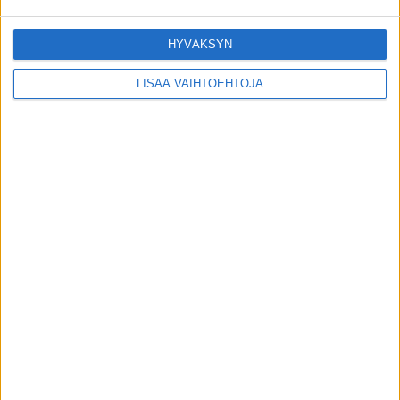
Laaja tutkimus löysi selvän yhteyden
HYVÄKSYN
diabetesriskiin – syötkö perunasi näin?
8.8.2026
LISÄÄ VAIHTOEHTOJA
Kymppitonni-juontajalla juuttui pihvi
kurkkuun – sairaalahoidossa
8.8.2026
Matti Wacklin kuollut syöpään
6.8.2026
POIMITUT PALAT
Säästäessäsi sähköä muista nämä 5 asiaa