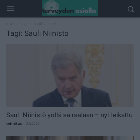
Koti
Tagit
Sauli Niinistö
Tagi: Sauli Niinistö
Sauli Niinistö yöllä sairaalaan – nyt leikattu
toimitus
-
3.6.2026