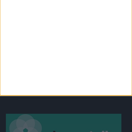
SUOSITUIMMAT OSIOT
UUTISET
1788
ILMIÖT
986
TERVEYDENTEKIJÄT
908
OMA TARINA
829
TOIMITUKSEN POIMINTA
97
YHTEISTYÖSSÄ
64
PLUS+
2
MUU
0