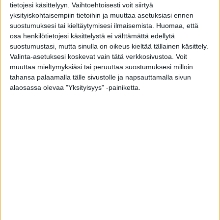
tietojesi käsittelyyn. Vaihtoehtoisesti voit siirtyä
yksityiskohtaisempiin tietoihin ja muuttaa asetuksiasi ennen
suostumuksesi tai kieltäytymisesi ilmaisemista.
Huomaa, että
osa henkilötietojesi käsittelystä ei välttämättä edellytä
Sauli Niinistöllä on keuhkokuume
suostumustasi, mutta sinulla on oikeus kieltää tällainen käsittely.
toimitus
-
27.4.2022
Valinta-asetuksesi koskevat vain tätä verkkosivustoa. Voit
muuttaa mieltymyksiäsi tai peruuttaa suostumuksesi milloin
tahansa palaamalla tälle sivustolle ja napsauttamalla sivun
alaosassa olevaa "Yksityisyys" -painiketta.
Niinistö sairaalatutkimuksissa pitkittyneen
koronan vuoksi
toimitus
-
26.4.2022