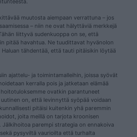
entunteesta.
kittävää muutosta aiempaan verrattuna – jos
tsaamisessa – niin ne ovat hälyttäviä merkkejä
 Tähän liittyvä sudenkuoppa on se, että
joihin pitää havahtua. Ne tuudittavat hyvänolon
 Haluan tähdentää, että tauti pitäisikin löytää
in ajattelu- ja toimintamalleihin, joissa syövät
oidetaan kerralla pois ja jatketaan elämää
n hoitotuloksemme ovatkin parantuneet
ä uutinen on, että levinnyttä syöpää voidaan
kunnallisesti pitäisi kuitenkin yhä paremmin
oidot, joita meillä on tarjota kroonisen
ta. Jälkihoitoa parempi strategia on ennakoiva
ekä pysyviltä vaurioilta että turhalta