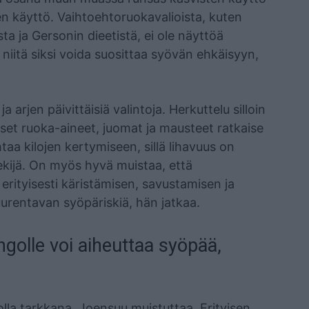
en käyttö. Vaihtoehtoruokavalioista, kuten
a ja Gersonin dieetistä, ei ole näyttöä
niitä siksi voida suosittaa syövän ehkäisyyn,
 arjen päivittäisiä valintoja. Herkuttelu silloin
äiset ruoka-aineet, juomat ja mausteet ratkaise
taa kilojen kertymiseen, sillä lihavuus on
kijä. On myös hyvä muistaa, että
erityisesti käristämisen, savustamisen ja
urentavan syöpäriskiä, hän jatkaa.
ngolle voi aiheuttaa syöpää,
lla tarkkana, Joensuu muistuttaa. Erityisen