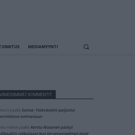
TOIMITUS
MEDIAMYYNTI
VIIMEISIMMÄT KOMMENTIT
Sanna: Ystävästäni paljastui
nna V
päällä
ormittava ominaisuus
Kerttu Rissanen päätyi
rho Halme
päällä
dikaaliin ratkaisuun kun terveysongelmat eivät