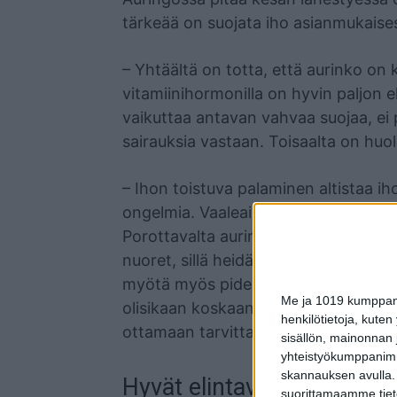
tärkeää on suojata iho asianmukaisesti 
– Yhtäältä on totta, että aurinko on 
vitamiinihormonilla on hyvin paljon el
vaikuttaa antavan vahvaa suojaa, ei
sairauksia vastaan. Toisaalta on huole
– Ihon toistuva palaminen altistaa ih
ongelmia. Vaaleaihoisimmat, punatuk
Porottavalta auringolta on erityisen 
nuoret, sillä heidän ihonsa on ohuemp
myötä myös pidempään auringonvaloll
Me ja 1019 kumppanim
olisikaan koskaan palanut. Kannustan
henkilötietoja, kuten
ottamaan tarvittaessa yhteyden lääkär
sisällön, mainonnan j
yhteistyökumppanimme
skannauksen avulla.
Hyvät elintavat suojaavat
suorittamaamme tietoj