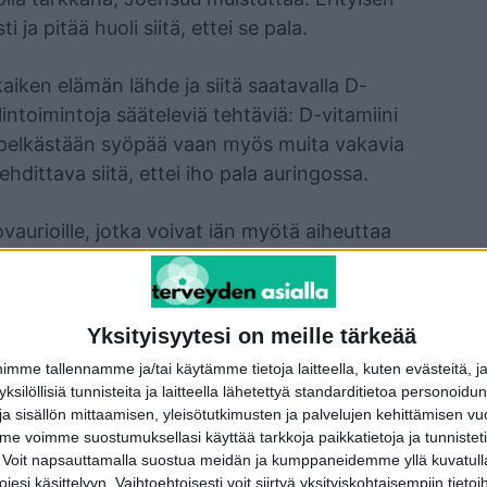
ja pitää huoli siitä, ettei se pala.
kaiken elämän lähde ja siitä saatavalla D-
intoimintoja sääteleviä tehtäviä: D-vitamiini
 pelkästään syöpää vaan myös muita vakavia
hdittava siitä, ettei iho pala auringossa.
ovaurioille, jotka voivat iän myötä aiheuttaa
kaiset ja pisamaiset palavat herkimmin.
tärkeää suojata aurinkovoitein lapset ja
i ja herkempi auringon vaikutuksille. Iän
Yksityisyytesi on meille tärkeää
e altistunut iho voi kehittää syöpää, vaikkei
me tallennamme ja/tai käytämme tietoja laitteella, kuten evästeitä, j
 tarkkailemaan ihomuutoksia ja luomia, ja
 yksilöllisiä tunnisteita ja laitteella lähetettyä standarditietoa personoi
iin, mikäli jokin huolettaa.
a sisällön mittaamisen, yleisötutkimusten ja palvelujen kehittämisen vu
 voimme suostumuksellasi käyttää tarkkoja paikkatietoja ja tunnistetie
 Voit napsauttamalla suostua meidän ja kumppaneidemme yllä kuvatulla
 monelta syövältä
esi käsittelyyn. Vaihtoehtoisesti voit siirtyä yksityiskohtaisempiin tietoi