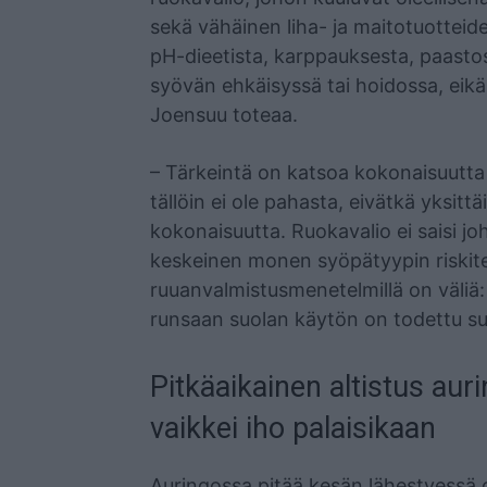
sekä vähäinen liha- ja maitotuotteid
pH-dieetista, karppauksesta, paastost
syövän ehkäisyssä tai hoidossa, eikä 
Joensuu toteaa.
– Tärkeintä on katsoa kokonaisuutta ja
tällöin ei ole pahasta, eivätkä yksitt
kokonaisuutta. Ruokavalio ei saisi joh
keskeinen monen syöpätyypin riskite
ruuanvalmistusmenetelmillä on väliä: 
runsaan suolan käytön on todettu su
Pitkäaikainen altistus auri
vaikkei iho palaisikaan
Auringossa pitää kesän lähestyessä o