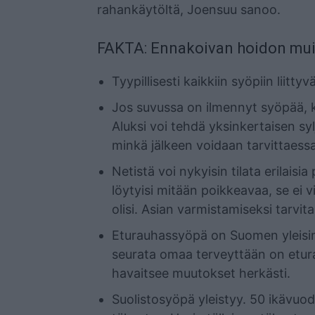
rahankäytöltä, Joensuu sanoo.
FAKTA: Ennakoivan hoidon muis
Tyypillisesti kaikkiin syöpiin liitt
Jos suvussa on ilmennyt syöpää, k
Aluksi voi tehdä yksinkertaisen sy
minkä jälkeen voidaan tarvittaess
Netistä voi nykyisin tilata erilaisia
löytyisi mitään poikkeavaa, se ei v
olisi. Asian varmistamiseksi tarvi
Eturauhassyöpä on Suomen yleisin 
seurata omaa terveyttään on etura
havaitsee muutokset herkästi.
Suolistosyöpä yleistyy. 50 ikävu