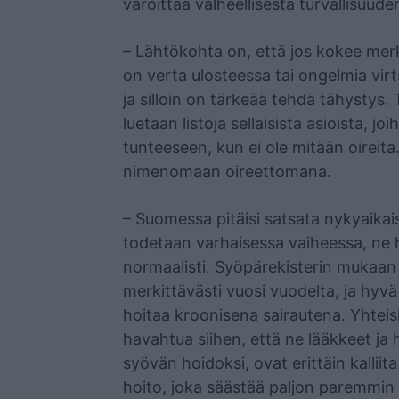
varoittaa valheellisesta turvallisuud
– Lähtökohta on, että jos kokee mer
on verta ulosteessa tai ongelmia vir
ja silloin on tärkeää tehdä tähystys.
luetaan listoja sellaisista asioista, 
tunteeseen, kun ei ole mitään oireita.
nimenomaan oireettomana.
– Suomessa pitäisi satsata nykyaikaisi
todetaan varhaisessa vaiheessa, ne h
normaalisti. Syöpärekisterin mukaa
merkittävästi vuosi vuodelta, ja hyv
hoitaa kroonisena sairautena. Yhteis
havahtua siihen, että ne lääkkeet ja h
syövän hoidoksi, ovat erittäin kallii
hoito, joka säästää paljon paremmin s