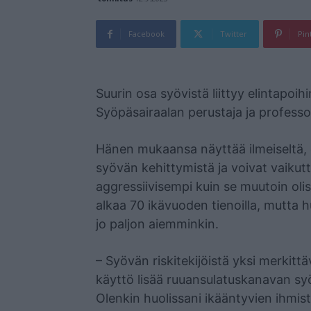
Facebook
Twitter
Pin
Mainos
Suurin osa syövistä liittyy elintapoi
Syöpäsairaalan perustaja ja profess
Hänen mukaansa näyttää ilmeiseltä, et
syövän kehittymistä ja voivat vaikut
aggressiivisempi kuin se muutoin ol
alkaa 70 ikävuoden tienoilla, mutta h
jo paljon aiemminkin.
– Syövän riskitekijöistä yksi merkitt
käyttö lisää ruuansulatuskanavan sy
Olenkin huolissani ikääntyvien ihmis