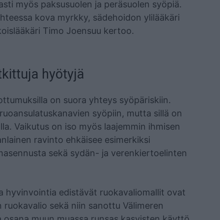
asti myös paksusuolen ja peräsuolen syöpiä.
suhteessa kova myrkky, sädehoidon ylilääkäri
koislääkäri Timo Joensuu kertoo.
kittuja hyötyjä
ttumuksilla on suora yhteys syöpäriskiin.
 ruoansulatuskanavien syöpiin, mutta sillä on
la. Vaikutus on iso myös laajemmin ihmisen
nlainen ravinto ehkäisee esimerkiksi
, masennusta sekä sydän- ja verenkiertoelinten
a hyvinvointia edistävät ruokavaliomallit ovat
 ruokavalio sekä niin sanottu Välimeren
ena osana muun muassa runsas kasvisten käyttö