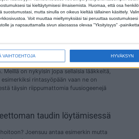
ostumuksesi tai kieltäytymisesi ilmaisemista.
Huomaa, että osa henkilöti
tä suostumustasi, mutta sinulla on oikeus kieltää tällainen käsittely. Val
avan muutokselle mitä tulee elinkohtaiseen
erkkosivustoa. Voit muuttaa mieltymyksiäsi tai peruuttaa suostumuksesi
viin haitallisiin elintapoihin.
stolle ja napsauttamalla sivun alaosassa olevaa "Yksityisyys" -painiketta
yöpä- tai ajurigeeneistä, ovat enemmän tai
teihin, eli hyvillä elintavoilla voi ehkäistä
 yksilöllistä molekyylibiologista profilointia
Ä VAIHTOEHTOJA
HYVÄKSYN
vaisuutena, mutta Docrateella tämä on ollut
Meillä on nykyisin jopa sellaisia lääkkeitä,
tu esimerkiksi rintasyöpään vaan ne on
estä täysin riippumattomia fuusiogeenejä
reettoman taudin löytämisessä
ua hoitoon? Joensuu antaa esimerkin mutta