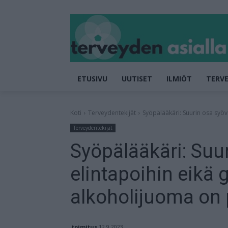
ETUSIVU
UUTISET
ILMIÖT
TERVE
Koti
Terveydentekijät
Syöpälääkäri: Suurin osa syövi
Terveydentekijät
Syöpälääkäri: Suuri
elintapoihin eikä
alkoholijuoma on
toimitus
12.9.2023