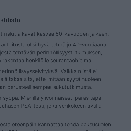
tilista
yvät riskit alkavat kasvaa 50 ikävuoden jälkeen.
artoitusta olisi hyvä tehdä jo 40-vuotiaana.
ljestä tehtävän perinnöllisyystutkimuksen,
a rakentaa henkilölle seurantaohjelma.
 perinnöllisyysselvityksiä. Vaikka niistä ei
ielä takaa sitä, ettei mitään syytä huoleen
taan perusteellisempaa sukututkimusta.
syöpä. Miehillä ylivoimaisesti paras tapa
uhasen PSA-testi, joka verikokeen avulla
odesta eteenpäin kannattaa tehdä paksusuolen