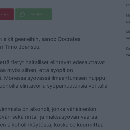
he
terest
WhatsApp
Ma
uu
tät
v
hin eikä geeneihin, sanoo Docrates
ori Timo Joensuu.
Ka
v
tä tietyt haitalliset elintavat edesauttavat
taa myös siihen, että syöpä on
isi. Monessa syövässä ilmaantumisen huippu
uonoilla elintavoilla syöpämuutoksia voi tulla
ävimmistä on alkoholi, jonka vähäinenkin
övän sekä rinta- ja maksasyövän vaaraa.
ten alkoholinkäytöstä, koska se kuormittaa