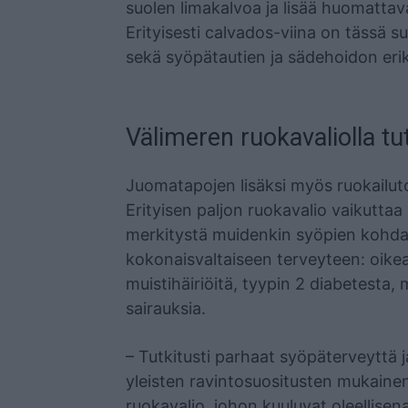
suolen limakalvoa ja lisää huomattav
Erityisesti calvados-viina on tässä 
sekä syöpätautien ja sädehoidon eri
Välimeren ruokavaliolla tut
Juomatapojen lisäksi myös ruokailuto
Erityisen paljon ruokavalio vaikuttaa
merkitystä muidenkin syöpien kohdal
kokonaisvaltaiseen terveyteen: oikea
muistihäiriöitä, tyypin 2 diabetesta
sairauksia.
– Tutkitusti parhaat syöpäterveyttä j
yleisten ravintosuositusten mukainen
ruokavalio, johon kuuluvat oleellis