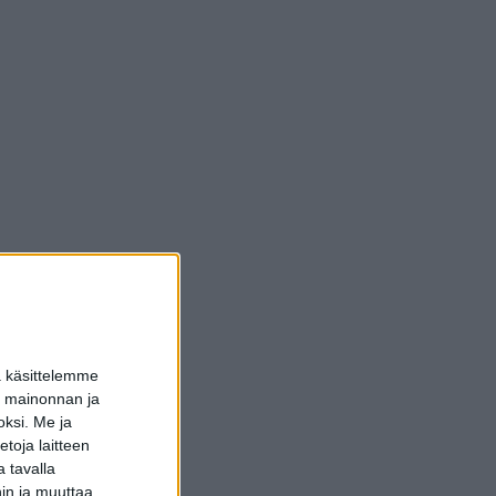
a käsittelemme
dun mainonnan ja
oksi.
Me ja
toja laitteen
 tavalla
hin ja muuttaa