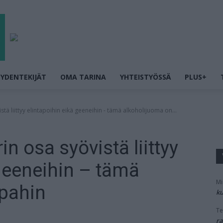
YDENTEKIJÄT
OMA TARINA
YHTEISTYÖSSÄ
PLUS+
stä liittyy elintapoihin eikä geeneihin - tämä alkoholijuoma on...
n osa syövistä liittyy
 geeneihin – tämä
Mi
 pahin
ku
Te
ra