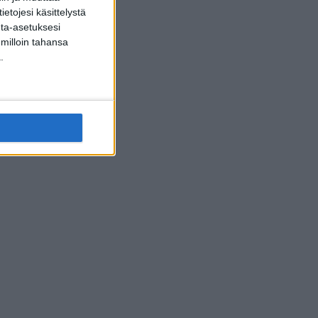
etojesi käsittelystä
inta-asetuksesi
 milloin tahansa
.