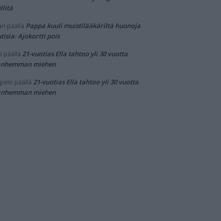
llitä
Pappa kuuli muistilääkäriltä huonoja
ri
päällä
tisia: Ajokortti pois
21-vuotias Ella tahtoo yli 30 vuotta
i
päällä
anhemman miehen
21-vuotias Ella tahtoo yli 30 vuotta
pelo
päällä
anhemman miehen