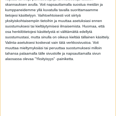
skannauksen avulla. Voit napsauttamalla suostua meidän ja
1. Vahvistaa luita ja tukee vastustuskykyä
kumppaneidemme yllä kuvatulla tavalla suorittamaamme
tietojesi käsittelyyn. Vaihtoehtoisesti voit siirtyä
D-vitamiinin tärkeys on suomalaisille tuttu juttu,
yksityiskohtaisempiin tietoihin ja muuttaa asetuksiasi ennen
ja sen riittävä saanti talvikaudella varmistetaan
suostumuksesi tai kieltäytymisesi ilmaisemista.
Huomaa, että
osa henkilötietojesi käsittelystä ei välttämättä edellytä
ravintolisillä. D-vitamiiniin kannattaa kuitenkin
suostumustasi, mutta sinulla on oikeus kieltää tällainen käsittely.
kiinnittää huomiota myös viikon ruokalistaa
Valinta-asetuksesi koskevat vain tätä verkkosivustoa. Voit
suunnitellessa. Kalasta voi saada jopa puolet
muuttaa mieltymyksiäsi tai peruuttaa suostumuksesi milloin
tahansa palaamalla tälle sivustolle ja napsauttamalla sivun
ravinnon mukana tulevasta D-vitamiinista.
alaosassa olevaa "Yksityisyys" -painiketta.
Erityisen runsaasti sitä on esimerkiksi
kotimaisessa kuhassa ja siiassa.
D-vitamiini on korvaamaton osa kehon tervettä
toimintaa. Se edesauttaa kalsiumin ja fosforin
imeytymistä suolistossa, mikä ylläpitää veren
ravinnetasapainoa ja tekee siitä välttämättömän
luuston kehityksen kannalta. Lisäksi D-