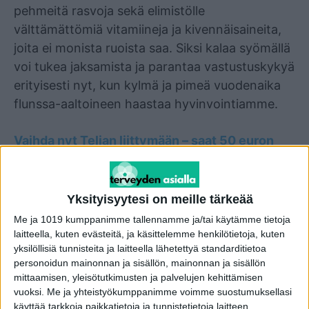
pehmeitä rasvoja sekä elimistölle
välttämättömiä vitamiineja ja kivennäisaineita,
joita ei monista ruoista saa. Siksi kalaa syömällä
voi tukea jaksamista ja parantaa vastustuskykyä
erityisesti nyt, kun kylmä ja pimeä vuodenaika
flunssa-aaltoineen haastaa hyvinvointiamme.
Vaihda nyt Telian liittymään – saat 50 euron
Lidl-lahjakortin kaupan päälle
Kokosimme näin kaamosajan kynnyksellä
Yksityisyytesi on meille tärkeää
yhteen kalaruoan terveyshyödyt kolmen kulman
Me ja 1019 kumppanimme tallennamme ja/tai käytämme tietoja
kautta muistuttaaksemme, että hyvä ravitsemus
laitteella, kuten evästeitä, ja käsittelemme henkilötietoja, kuten
yksilöllisiä tunnisteita ja laitteella lähetettyä standarditietoa
on yksi terveyden peruspilareista. Kalan
personoidun mainonnan ja sisällön, mainonnan ja sisällön
syöminen tukee hyvinvointiamme seuraavilla
mittaamisen, yleisötutkimusten ja palvelujen kehittämisen
tavoilla:
vuoksi.
Me ja yhteistyökumppanimme voimme suostumuksellasi
käyttää tarkkoja paikkatietoja ja tunnistetietoja laitteen