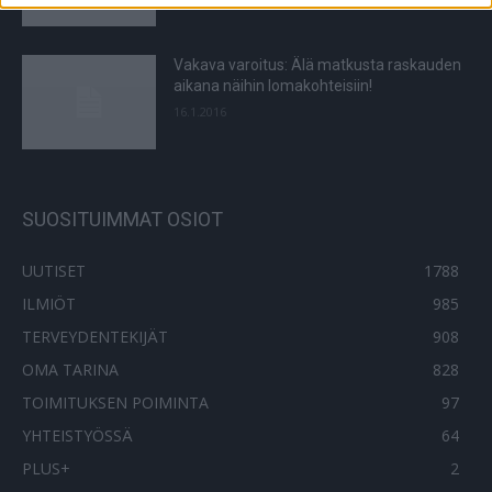
Vakava varoitus: Älä matkusta raskauden
aikana näihin lomakohteisiin!
16.1.2016
SUOSITUIMMAT OSIOT
UUTISET
1788
ILMIÖT
985
TERVEYDENTEKIJÄT
908
OMA TARINA
828
TOIMITUKSEN POIMINTA
97
YHTEISTYÖSSÄ
64
PLUS+
2