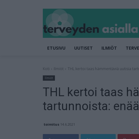
ETUSIVU
UUTISET
ILMIÖT
TERVE
Koti
Ilmiöt
THL kertoi taas hämmentäviä uutisia tart
Ilmiöt
THL kertoi taas h
tartunnoista: enää
toimitus
14.6.2021