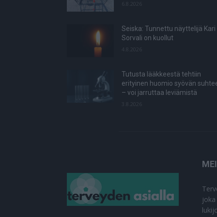
6.8.2026
Seiska: Tunnettu näyttelijä Kari
Sorvali on kuollut
4.8.2026
Tutusta lääkkeestä tehtiin
erityinen huomio syövän suhte
– voi jarruttaa leviämistä
3.8.2026
ME
Terv
joka
luki