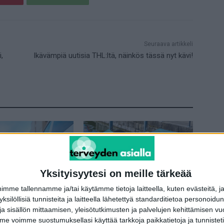
Seuraava artikkeli
,
Ikävämpiä uutisia THL:ltä, näinkös tässä nyt kävi!
Yksityisyytesi on meille tärkeää
me tallennamme ja/tai käytämme tietoja laitteella, kuten evästeitä, j
Ilmiöt
 yksilöllisiä tunnisteita ja laitteella lähetettyä standarditietoa personoi
aa: Jos näet luonnossa
Tätä et tainnut tietää aurinkorasvasta
a sisällön mittaamisen, yleisötutkimusten ja palvelujen kehittämisen vu
lon, älä koske siihen!
 voimme suostumuksellasi käyttää tarkkoja paikkatietoja ja tunnistetie