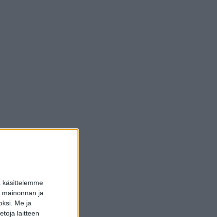
a käsittelemme
dun mainonnan ja
oksi.
Me ja
toja laitteen