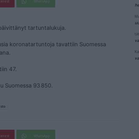
terest
WhatsApp
he
Ma
uu
äivittänyt tartuntalukuja.
tät
v
sia koronatartuntoja tavattiin Suomessa
Ka
ana.
v
iin 47.
tu Suomessa 93 850.
asto
terest
WhatsApp