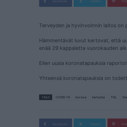
Facebook
Twitter
Pin
Mainos
Terveyden ja hyvinvoinnin laitos on p
Hämmentävät luvut kertovat, että uu
enää 29 kappaletta vuorokauden aik
Eilen uusia koronatapauksia raportoit
Yhteensä koronatapauksia on todet
TAGS
COVID-19
korona
tartunta
THL
til
Facebook
Twitter
Pin