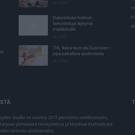
24.1.2024
Y
P
Diabeteksen hoitoon
tarkoitettuja älykyniä
M
markkinoille
30.5.2022
THL: Ikävä tauti iski Suomeen –
en
jopa paikallisia epidemioita
29.2.2024
ISTÄ
T
eyden Asialla on vuonna 2015 perustettu verkkosivusto,
 tarjoaa ytimekästä terveystietoa ja kirjoittaa itsehoidosta
joiden tarinoita unohtamatta.