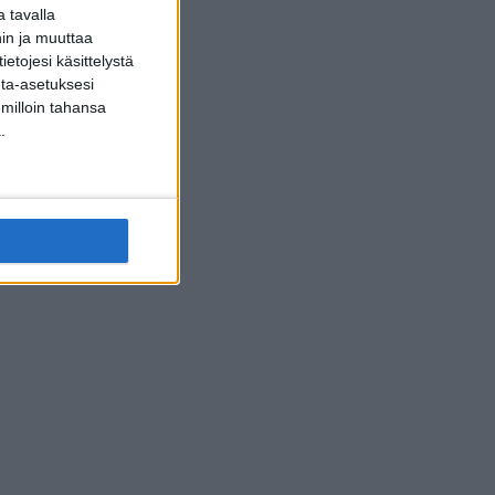
 tavalla
hin ja muuttaa
etojesi käsittelystä
inta-asetuksesi
 milloin tahansa
.