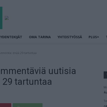
YDENTEKIJÄT
OMA TARINA
YHTEISTYÖSSÄ
PLUS+
unnoista: enää 29 tartuntaa
ämmentäviä uutisia
 29 tartuntaa
Mi
ku
Te
ra