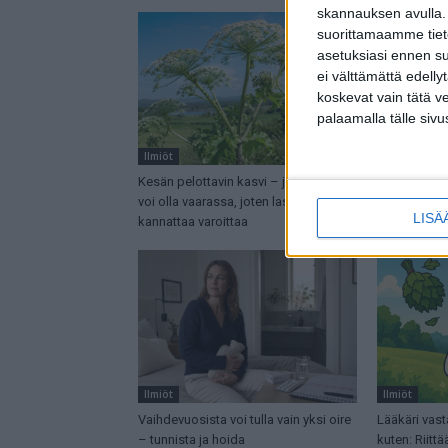
skannauksen avulla.
suorittamaamme tietoj
asetuksiasi ennen su
ei välttämättä edelly
koskevat vain tätä v
palaamalla tälle sivu
Ilmiöt
Ilmiöt
Kesän pelottavin kasvi – jopa näkö
Syötkö näitä
voi olla vaarassa, joten lasta
kannattaa ol
LISÄ
kannattaa varoittaa
Ilmiöt
Ilmiöt
Vaihdevuosista voi tulla vain yksi oire
Lääkäri vast
– tunnista ja hoida
kuten: Riit