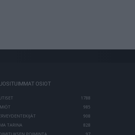
UOSITUIMMAT OSIOT
UTISET
1788
LMIÖT
985
ERVEYDENTEKIJÄT
908
MA TARINA
828
OIMITUKSEN POIMINTA
97