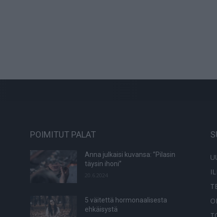
POIMITUT PALAT
S
Anna julkaisi kuvansa: ”Pilasin
U
täysin ihoni”
I
20.6.2024
T
O
5 väitettä hormonaalisesta
ehkäisystä
T