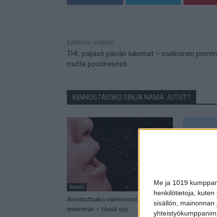
Mainos
Edellinen artikkeli
THL paljasti päivän lukemat – melkoinen pommi
mutta positiivisesti
KIINNOSTAISIKO SINUA NÄMÄ JUTUT?
Me ja 1019 kumppanim
Ilmiöt
Ilmiöt
henkilötietoja, kuten
Aivastuttaako vanhemmiten
Poliisi veto
sisällön, mainonnan j
enemmän – tässä syy
tällaisen pul
yhteistyökumppanimme