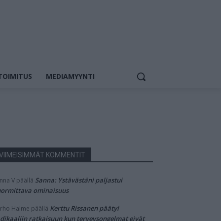
TOIMITUS
MEDIAMYYNTI
VIIMEISIMMÄT KOMMENTIT
Sanna: Ystävästäni paljastui
nna V
päällä
ormittava ominaisuus
Kerttu Rissanen päätyi
rho Halme
päällä
dikaaliin ratkaisuun kun terveysongelmat eivät