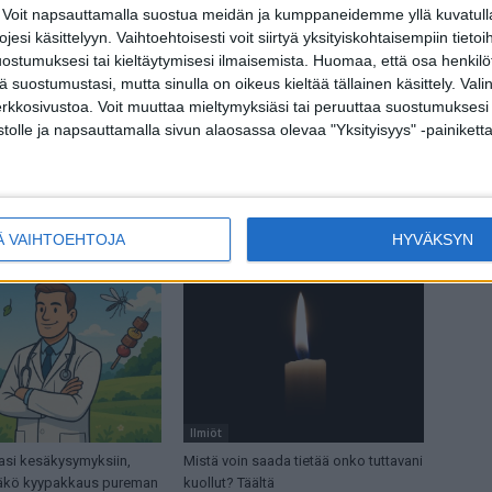
 Voit napsauttamalla suostua meidän ja kumppaneidemme yllä kuvatulla
esi käsittelyyn. Vaihtoehtoisesti voit siirtyä yksityiskohtaisempiin tietoi
ostumuksesi tai kieltäytymisesi ilmaisemista.
Huomaa, että osa henkilöti
tä suostumustasi, mutta sinulla on oikeus kieltää tällainen käsittely. Val
erkkosivustoa. Voit muuttaa mieltymyksiäsi tai peruuttaa suostumuksesi
stolle ja napsauttamalla sivun alaosassa olevaa "Yksityisyys" -painiketta
Ilmiöt
 lääkkeitä – nyt
Tiesitkö tämän kananlihan
la tarkkana
grillaamisesta?
Ä VAIHTOEHTOJA
HYVÄKSYN
Ilmiöt
asi kesäkysymyksiin,
Mistä voin saada tietää onko tuttavani
tääkö kyypakkaus pureman
kuollut? Täältä