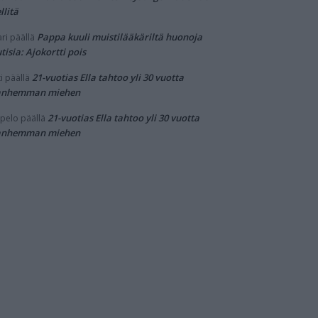
llitä
Pappa kuuli muistilääkäriltä huonoja
ri
päällä
tisia: Ajokortti pois
21-vuotias Ella tahtoo yli 30 vuotta
i
päällä
anhemman miehen
21-vuotias Ella tahtoo yli 30 vuotta
pelo
päällä
anhemman miehen