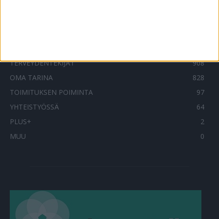
SUOSITUIMMAT OSIOT
UUTISET
1788
ILMIÖT
985
TERVEYDENTEKIJÄT
908
OMA TARINA
828
TOIMITUKSEN POIMINTA
97
YHTEISTYÖSSÄ
64
PLUS+
2
MUU
0