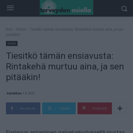
Koti
Ilmiöt
Tiesitkö tämän ensiavusta: Rintakehä murtuu aina, ja sen
pitääkin!
Ilmiöt
Tiesitkö tämän ensiavusta:
Rintakehä murtuu aina, ja sen
pitääkin!
toimitus
1.8.2022
Facebook
Twitter
Pinterest
Mainos
Ensiavun antaminen paineluelvytyksellä murtaa