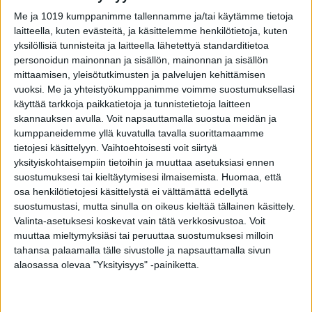
MTV:llä.
Me ja 1019 kumppanimme tallennamme ja/tai käytämme tietoja
laitteella, kuten evästeitä, ja käsittelemme henkilötietoja, kuten
Hänen mukaansa elvyttäessä pitää päästä
yksilöllisiä tunnisteita ja laitteella lähetettyä standarditietoa
painelemaan mekaanisesti ihmisen sydäntä.
personoidun mainonnan ja sisällön, mainonnan ja sisällön
mittaamisen, yleisötutkimusten ja palvelujen kehittämisen
Voisi jopa ajatella, että rintakehän pitääkin
vuoksi.
Me ja yhteistyökumppanimme voimme suostumuksellasi
murtua, että paineluelvytys saadaan menemään
käyttää tarkkoja paikkatietoja ja tunnistetietoja laitteen
”sisään.”
skannauksen avulla. Voit napsauttamalla suostua meidän ja
kumppaneidemme yllä kuvatulla tavalla suorittamaamme
tietojesi käsittelyyn. Vaihtoehtoisesti voit siirtyä
Martikainen kertoo MTV:llä rintalastan olevan
yksityiskohtaisempiin tietoihin ja muuttaa asetuksiasi ennen
noin sentin paksuinen luu, ja sen rasahtaminen
suostumuksesi tai kieltäytymisesi ilmaisemista.
Huomaa, että
rikki kuuluu korviin. Tämä saattaa pelottaa
osa henkilötietojesi käsittelystä ei välttämättä edellytä
suostumustasi, mutta sinulla on oikeus kieltää tällainen käsittely.
tietämätöntä elvyttäjää.
Valinta-asetuksesi koskevat vain tätä verkkosivustoa. Voit
muuttaa mieltymyksiäsi tai peruuttaa suostumuksesi milloin
Kaikista huonoin vaihtoehto olisi säikähtää ja
tahansa palaamalla tälle sivustolle ja napsauttamalla sivun
lopettaa. Pitää vain jatkaa, sillä rintakehän
alaosassa olevaa "Yksityisyys" -painiketta.
murtuma korjaantuu, mutta aivojen hapenpuute
ei. Sydän on saatava toimimaan hinnalla millä