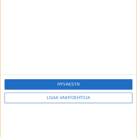
Riittääkö kyypakkaus pureman hoidoksi?
toimitus
-
17.6.2026
Ilmiöt
Mistä voin saada tietää onko tuttavani
kuollut? Täältä
toimitus
-
28.5.2026
Ilmiöt
HYVÄKSYN
LISÄÄ VAIHTOEHTOJA
VIIMEISIMMÄT KOMMENTIT
Sanna: Ystävästäni paljastui kuormittava
Minna V
päällä
ominaisuus