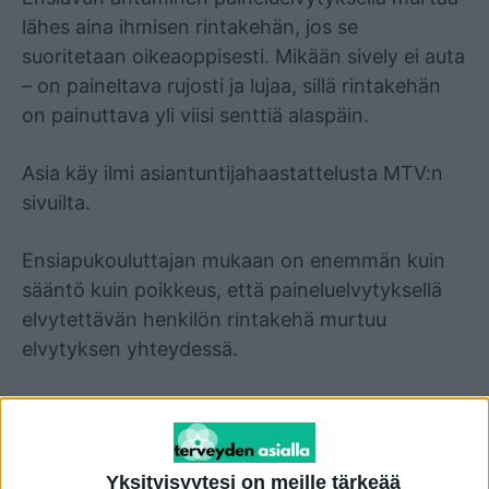
lähes aina ihmisen rintakehän, jos se
suoritetaan oikeaoppisesti. Mikään sively ei auta
– on paineltava rujosti ja lujaa, sillä rintakehän
on painuttava yli viisi senttiä alaspäin.
Asia käy ilmi asiantuntijahaastattelusta MTV:n
sivuilta.
Ensiapukouluttajan mukaan on enemmän kuin
sääntö kuin poikkeus, että paineluelvytyksellä
elvytettävän henkilön rintakehä murtuu
elvytyksen yhteydessä.
– En muista, että olisin koskaan elvyttänyt
ihmistä siten, että rintakehä olisi säästynyt,
ensiapukouluttaja Taija Martikainen kertoo
Yksityisyytesi on meille tärkeää