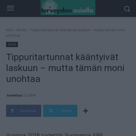
Koti
Ilmiöt
Tippuritartunnat kääntyivät laskuun - mutta tämän moni
unohtaa
Ilmiöt
Tippuritartunnat kääntyivät
laskuun – mutta tämän moni
unohtaa
toimitus
3.5.2019
Facebook
Twitter
Mainos
Vuonna 2018 todettiin Suomessa 499