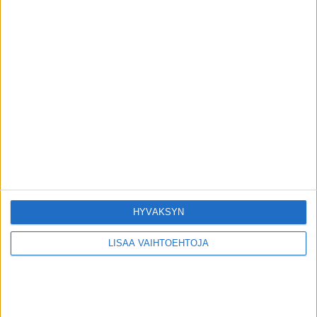
Ilmiöt
Vaihdevuosista voi tulla vain yksi oire –
tunnista ja hoida
toimitus
-
22.6.2026
Ilmiöt
Lääkäri vastasi kesäkysymyksiin, kuten:
Riittääkö kyypakkaus pureman hoidoksi?
toimitus
-
17.6.2026
Ilmiöt
HYVÄKSYN
LISÄÄ VAIHTOEHTOJA
VIIMEISIMMÄT KOMMENTIT