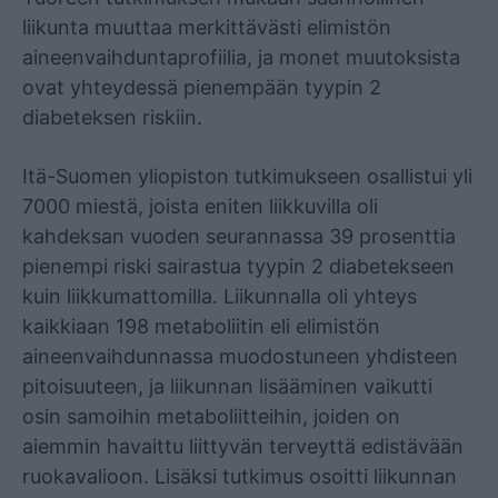
liikunta muuttaa merkittävästi elimistön
aineenvaihduntaprofiilia, ja monet muutoksista
ovat yhteydessä pienempään tyypin 2
diabeteksen riskiin.
Itä-Suomen yliopiston tutkimukseen osallistui yli
7000 miestä, joista eniten liikkuvilla oli
kahdeksan vuoden seurannassa 39 prosenttia
pienempi riski sairastua tyypin 2 diabetekseen
kuin liikkumattomilla. Liikunnalla oli yhteys
kaikkiaan 198 metaboliitin eli elimistön
aineenvaihdunnassa muodostuneen yhdisteen
pitoisuuteen, ja liikunnan lisääminen vaik­utti
osin samoihin metaboliitteihin, joiden on
aiemmin havaittu liittyvän terveyttä edistävään
ruokavalioon. Lisäksi tutkimus osoitti liikunnan