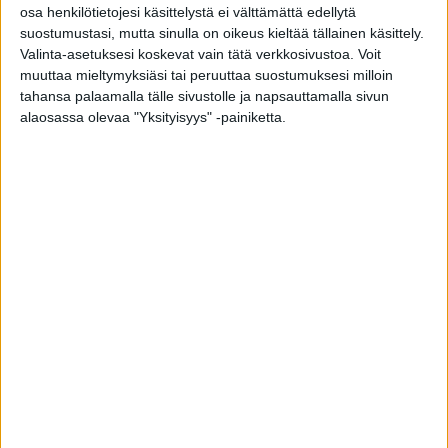
osa henkilötietojesi käsittelystä ei välttämättä edellytä
vuoden seurannan jälkeen osallistujilta
suostumustasi, mutta sinulla on oikeus kieltää tällainen käsittely.
selvitettiin kyselyllä liikunnan määrää ja heille
Valinta-asetuksesi koskevat vain tätä verkkosivustoa. Voit
tehtiin muun muassa sokerirasituskoe sekä
muuttaa mieltymyksiäsi tai peruuttaa suostumuksesi milloin
metaboliittien analyysi paastoverinäytteestä.
tahansa palaamalla tälle sivustolle ja napsauttamalla sivun
alaosassa olevaa "Yksityisyys" -painiketta.
Liikunnan määrän mukaan miehet luokiteltiin
neljään ryhmään: liikkumattomat, vain
satunnaisesti liikuntaa harrastavat,
säännöllisesti korkeintaan kahdesti viikossa
liikkuvat ja säännöllisesti vähintään kolmesti
viikossa liikkuvat. Liikuntakerta kesti vähintään
30 minuuttia.
Liikunnalla oli yhteys kaikkiaan 198 metaboliitin
pitoisuuteen. Liikunta muutti muun muassa
useiden rasva-aineiden pitoisuuksia tavalla, joka
on yhdistetty aiemmissa tutkimuksissa