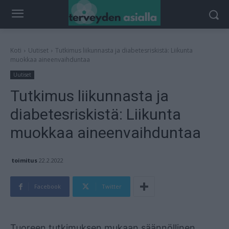
Koti
Uutiset
Tutkimus liikunnasta ja diabetesriskistä: Liikunta
muokkaa aineenvaihduntaa
Uutiset
Tutkimus liikunnasta ja
diabetesriskistä: Liikunta
muokkaa aineenvaihduntaa
toimitus
22.2.2022
Facebook
Twitter
Mainos
Tuoreen tutkimuksen mukaan säännöllinen