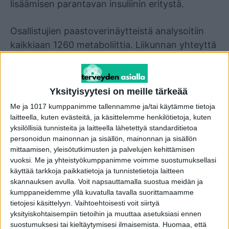
lisäämisen parantavan insuliinin eritystä.
Osallistujien paastoverinäytteistä analysoitiin
kaikkiaan 1260 metaboliittia. Liikunnan yhteyttä
elimistön aineenvaihduntaprofiiliin ei ole ennen
tutkittu näin kattavasti eikä näin laajassa
aineistossa. Monien metaboliittien yhteys
Yksityisyytesi on meille tärkeää
liikuntaan havaittiinkin nyt ensimmäistä kertaa.
Me ja 1017 kumppanimme tallennamme ja/tai käytämme tietoja
Tulokset julkaistiin
Metabolites
-lehdessä.
laitteella, kuten evästeitä, ja käsittelemme henkilötietoja, kuten
yksilöllisiä tunnisteita ja laitteella lähetettyä standarditietoa
personoidun mainonnan ja sisällön, mainonnan ja sisällön
Tutkijat selvittivät liikunnan yhteyttä elimistön
mittaamisen, yleisötutkimusten ja palvelujen kehittämisen
aineenvaihduntaprofiiliin, insuliiniherkkyyteen,
vuoksi.
Me ja yhteistyökumppanimme voimme suostumuksellasi
insuliinin eritykseen ja tyypin 2 diabeteksen
käyttää tarkkoja paikkatietoja ja tunnistetietoja laitteen
riskiin Metabolinen Oireyhtymä Miehillä (MOM)
skannauksen avulla. Voit napsauttamalla suostua meidän ja
kumppaneidemme yllä kuvatulla tavalla suorittamaamme
-tutkimukseen osallistuneilla miehillä.
tietojesi käsittelyyn. Vaihtoehtoisesti voit siirtyä
Osallistujilla ei ollut tutkimuksen alkaessa
yksityiskohtaisempiin tietoihin ja muuttaa asetuksiasi ennen
diabetesta. Tutkimuksen alkaessa ja noin 8
suostumuksesi tai kieltäytymisesi ilmaisemista.
Huomaa, että